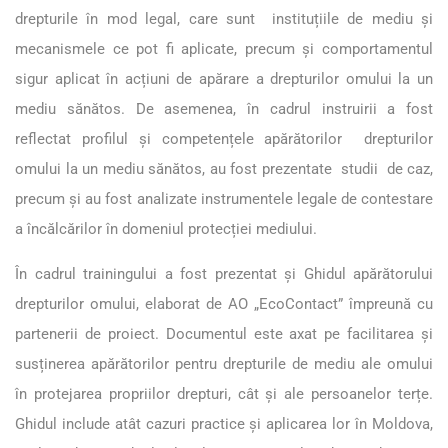
drepturile în mod legal, care sunt instituțiile de mediu și
mecanismele ce pot fi aplicate, precum și comportamentul
sigur aplicat în acțiuni de apărare a drepturilor omului la un
mediu sănătos. De asemenea, în cadrul instruirii a fost
reflectat profilul și competențele apărătorilor drepturilor
omului la un mediu sănătos, au fost prezentate studii de caz,
precum și au fost analizate instrumentele legale de contestare
a încălcărilor în domeniul protecției mediului.
În cadrul trainingului a fost prezentat și Ghidul apărătorului
drepturilor omului, elaborat de AO „EcoContact” împreună cu
partenerii de proiect. Documentul este axat pe facilitarea și
susținerea apărătorilor pentru drepturile de mediu ale omului
în protejarea propriilor drepturi, cât și ale persoanelor terțe.
Ghidul include atât cazuri practice și aplicarea lor în Moldova,