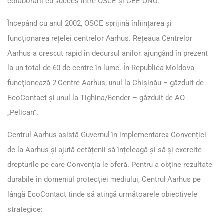
colaborării cu succes între
OSCE
şi
CEE-ONU
.
Începând cu anul 2002, OSCE sprijină înființarea şi
funcționarea rețelei centrelor Aarhus. Rețeaua Centrelor
Aarhus a crescut rapid în decursul anilor, ajungând în prezent
la un total de 60 de centre în lume. În Republica Moldova
funcţionează 2 Centre Aarhus, unul la Chişinău – găzduit de
EcoContact şi unul la Tighina/Bender – găzduit de
AO
„Pelican”.
Centrul Aarhus asistă Guvernul în implementarea Convenției
de la Aarhus și ajută cetățenii să înțeleagă și să-și exercite
drepturile pe care Convenția le oferă. Pentru a obține rezultate
durabile în domeniul protecției mediului, Centrul Aarhus pe
lângă EcoContact tinde să atingă următoarele obiectivele
strategice: