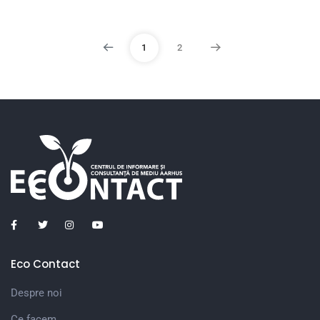
1
2
Eco Contact
Despre noi
Ce facem