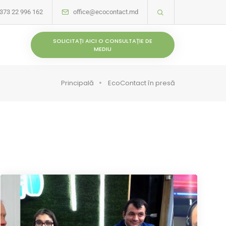
373 22 996 162
office@ecocontact.md
SOLICITAȚI AICI O CONSULTAȚIE DE
MEDIU
Principală
EcoContact în presă