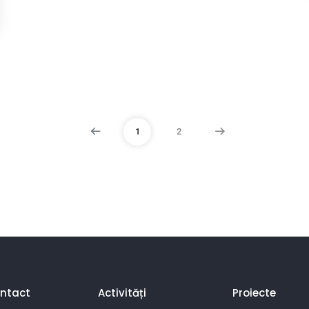
1
2
ntact
Activități
Proiecte