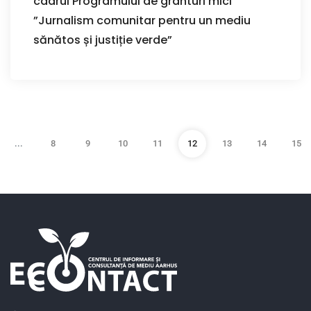
cadrul Programului de granturi mici
”Jurnalism comunitar pentru un mediu
sănătos și justiție verde”
...
8
9
10
11
12
13
14
15