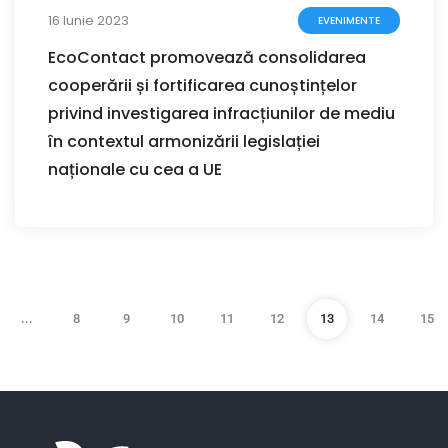
16 Iunie 2023
EVENIMENTE
EcoContact promovează consolidarea
cooperării și fortificarea cunoștințelor
privind investigarea infracțiunilor de mediu
în contextul armonizării legislației
naționale cu cea a UE
...
8
9
10
11
12
13
14
15