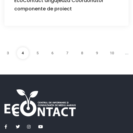
EcoContact angajează Coordonator
componente de proiect
3
4
5
6
7
8
9
10
...