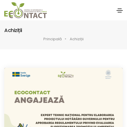
Achiziții
Principală
Achiziții