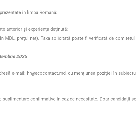
prezentate în limba Română:
te anterior și experiența deținută;
în MDL, prețul net
). Taxa solicitată poate fi verificată de comitetul
ptembrie 2025
dresă e-mail:
hr@ecocontact.md
, cu mențiunea poziției în subiect
 suplimentare confirmative în caz de necesitate. Doar candidații sele