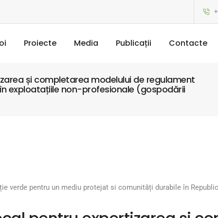
+
oi
Proiecte
Media
Publicații
Contacte
izarea și completarea modelului de regulament
r în exploatațiile non-profesionale (gospodării
iție verde pentru un mediu protejat si comunități durabile în Republ