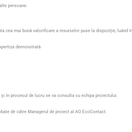
 alte persoane.
a cea mai bună valorificare a resurselor puse la dispoziție, luând î
expertiza demonstrată
 și în procesul de lucru se va consulta cu echipa proiectului.
probate de către Managerul de proiect al AO EcoContact.