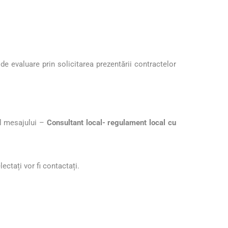
 de evaluare prin solicitarea prezentării contractelor
ul mesajului –
Consultant local- regulament local cu
ctați vor fi contactați.