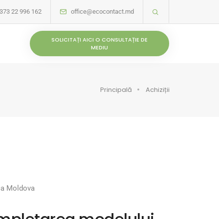
373 22 996 162
office@ecocontact.md
SOLICITAȚI AICI O CONSULTAȚIE DE
MEDIU
Principală
Achiziții
ica Moldova