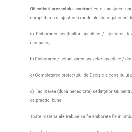
Obiectivul prezentului contract
este angajarea unui
completarea și ajustarea modelului de regulament loc
a) Elaborarea secțiunilor specifice / ajustarea te
campanie,
b) Elaborarea / actualizarea anexelor specifice / do
c) Completarea proiectului de Decizie a consiliului
d) Facilitarea (după necesitate) ședințelor GL pentr
de practici bune
Toate materialele trebuie să fie elaborate fie în li