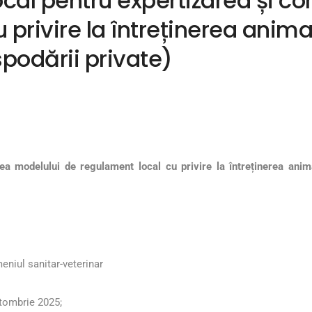
cal pentru expertizarea și c
privire la întreținerea animal
podării private)
rea modelului de regulament local
cu privire la întreținerea anim
eniul sanitar-veterinar
ctombrie 2025;