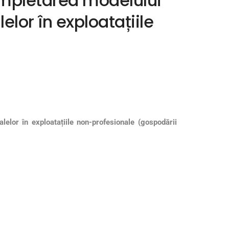
ompletarea modelului
elor în exploatațiile
alelor în exploatațiile non-profesionale (gospodării