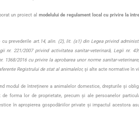
aborat un proiect al
modelului de regulament local cu privire la într
e cu prevederile
art.14, alin. (2), lit. (s
1
) din Legea privind administ
egii nr. 221/2007 privind activitatea sanitar-veterinară, Legii nr. 4
r. 1368/2016 cu privire la aprobarea unor norme sanitar-veterinare
erente Registrului de stat al animalelor,
și alte acte normative în v
d modul de întreținere a animalelor domestice, drepturile și obligaț
diferent de forma lor de proprietate, precum și ale persoanelor par
estice în apropierea gospodăriilor private și impactul acestora asu