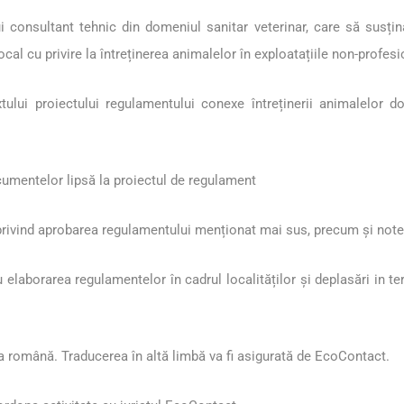
 consultant tehnic din domeniul sanitar veterinar, care să susț
al cu privire la întreținerea animalelor în exploatațiile non-profesi
xtului proiectului regulamentului conexe întreținerii animalelor d
cumentelor lipsă la proiectul de regulament
 privind aprobarea regulamentului menționat mai sus, precum și not
u elaborarea regulamentelor în cadrul localităților și deplasări in 
mba română. Traducerea în altă limbă va fi asigurată de EcoContact.