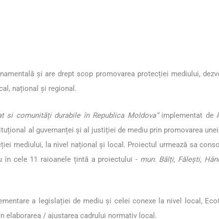
amentală și are drept scop promovarea protecției mediului, dezvolt
al, național și regional.
jat si comunități durabile în Republica Moldova”
implementat de 
ituțional al guvernanței și al justiției de mediu prin promovarea une
cției mediului, la nivel național și local. Proiectul urmează sa cons
 în cele 11 raioanele țintă a proiectului -
mun. Bălți, Fălești, Hân
ementare a legislației de mediu și celei conexe la nivel local, EcoCo
v în elaborarea / ajustarea cadrului normativ local.