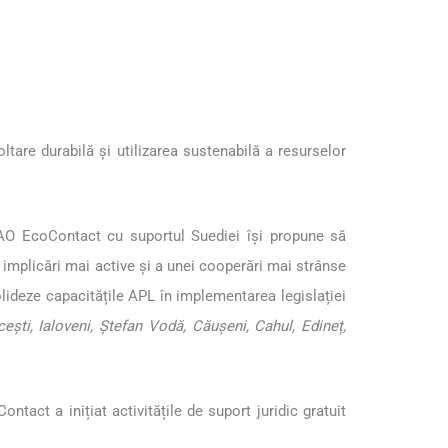
are durabilă și utilizarea sustenabilă a resurselor
AO EcoContact cu suportul Suediei își propune să
i implicări mai active și a unei cooperări mai strânse
olideze capacitățile APL în implementarea legislației
cești, Ialoveni, Ștefan Vodă, Căușeni, Cahul, Edineț,
ntact a inițiat activitățile de suport juridic gratuit