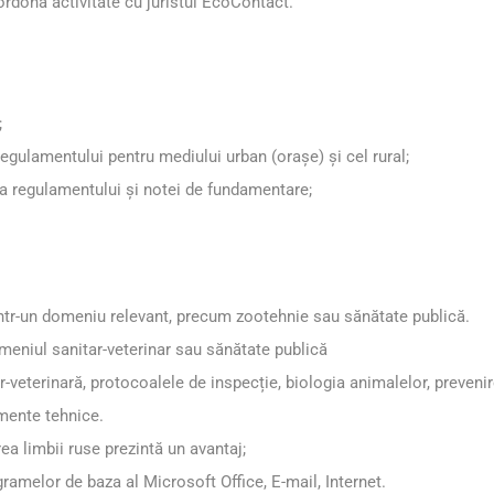
oordona activitate cu juristul EcoContact.
;
egulamentului pentru mediului urban (orașe) și cel rural;
ea regulamentului și notei de fundamentare;
într-un domeniu relevant, precum zootehnie sau sănătate publică.
meniul sanitar-veterinar sau sănătate publică
veterinară, protocoalele de inspecție, biologia animalelor, prevenire
umente tehnice.
a limbii ruse prezintă un avantaj;
gramelor de baza al Microsoft Office, E-mail, Internet.