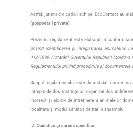
Astfel, juriștii din cadrul echipei EcoContact au el
(gospodării private).
Prezentul regulament este elaborat în conformitat
privind identificarea și înregistrarea animalelor, L
412/1999, Hotărârii Guvernului Republicii Moldova n
Regulamentului privind procedurile și documentele af
Scopul regulamentului este de a stabili norme privin
întreprinderilor, instituțiilor, organizațiilor, in
incorect și abuziv de întreținere a animalelor dom
localitate și modul sănătos de trai în ansamblu.
2. Obiective și sarcini specifice