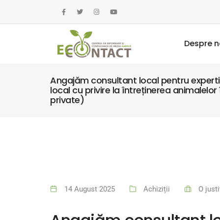
Despre n
Angajăm consultant local pentru expert
local cu privire la întreținerea animalelo
private)
14 August 2025
Achiziții
O just