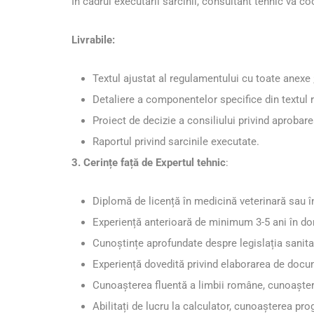
În cadrul executării sarcinii, consultant tehnic va c
Livrabile:
Textul ajustat al regulamentului cu toate anexe 
Detaliere a componentelor specifice din textul r
Proiect de decizie a consiliului privind aprobar
Raportul privind sarcinile executate.
3. Cerințe față de Expertul tehnic
:
Diplomă de licență în medicină veterinară sau 
Experiență anterioară de minimum 3-5 ani în do
Cunoștințe aprofundate despre legislația sanitar-
Experiență dovedită privind elaborarea de doc
Cunoașterea fluentă a limbii române, cunoaștere
Abilitați de lucru la calculator, cunoașterea pro