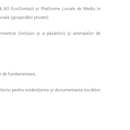
ină AO EcoContact și Platforme Locale de Mediu în
onale (gospodării private)
omestice (inclusiv și a păsărilor) și animalelor de
ei de fundamentare;
teritoriu pentru evidențierea și documentarea modelor