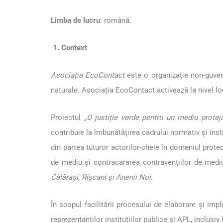
Limba de lucru
: română.
1. Context
Asociația EcoContact
este o organizație non-guvern
naturale. Asociația EcoContact activează la nivel loc
Proiectul
„O justiție verde pentru un mediu prote
contribuie la îmbunătățirea cadrului normativ și inst
din partea tuturor actorilor-cheie în domeniul prote
de mediu și contracararea contravențiilor de mediu
Călărași, Rîșcani și Anenii Noi
.
În scopul facilitării procesului de elaborare și impl
reprezentanților instituțiilor publice și APL, inclusi