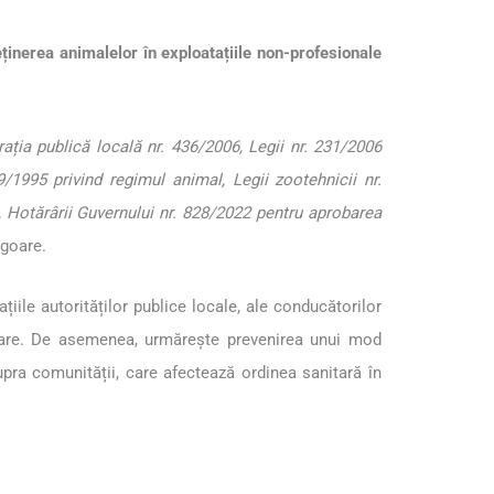
eținerea animalelor în exploatațiile non-profesionale
rația publică locală nr. 436/2006, Legii nr. 231/2006
39/1995 privind regimul animal, Legii zootehnicii nr.
, Hotărârii Guvernului nr. 828/2022 pentru aprobarea
igoare.
iile autorităților publice locale, ale conducătorilor
ticulare. De asemenea, urmărește prevenirea unui mod
pra comunității, care afectează ordinea sanitară în