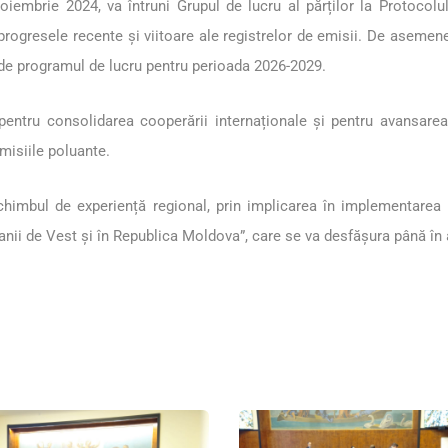
embrie 2024, va întruni Grupul de lucru al părților la Protocolul R
ta progresele recente și viitoare ale registrelor de emisii. De aseme
e de programul de lucru pentru perioada 2026-2029.
ntru consolidarea cooperării internaționale și pentru avansarea 
emisiile poluante.
imbul de experiență regional, prin implicarea în implementarea pr
alcanii de Vest și în Republica Moldova”, care se va desfășura până în