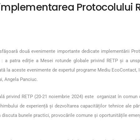
 implementarea Protocolului R
sfășoară două evenimente importante dedicate implementării Protoco
: a patra ediție a Mesei rotunde globale privind RETP și a unspr
ă la aceste evenimente de expertul programe Mediu EcoContact, Ion 
ui, Angela Panciuc.
ală privind RETP (20-21 noiembrie 2024) este organizat în comun 
bului de experiență și dezvoltarea capacităților tehnice ale părțil
u a discuta bunele practici, provocările comune și oportunitățile eme