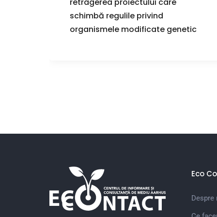
retragerea proiectului care
schimbă regulile privind
organismele modificate genetic
Eco Co
Despre 
Ce fac