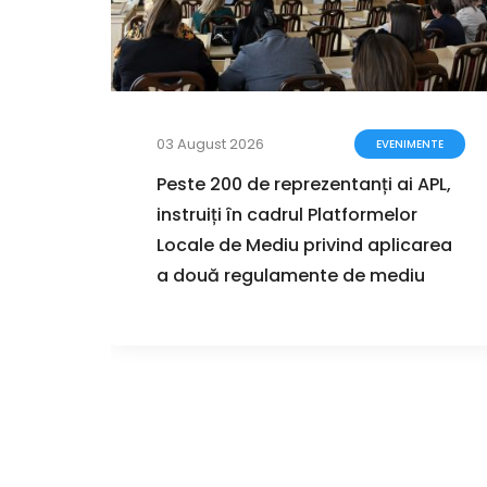
03 August 2026
ENTE
EVENIMENTE
a
Peste 200 de reprezentanți ai APL,
instruiți în cadrul Platformelor
i în
Locale de Mediu privind aplicarea
a două regulamente de mediu