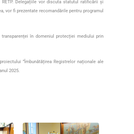
ETP. Delegațiile vor discuta statutul ratificării și
nea, vor fi prezentate recomandările pentru programul
transparenței în domeniul protecției mediului prin
oiectului ”Îmbunătățirea Registrelor naționale ale
 anul 2025.