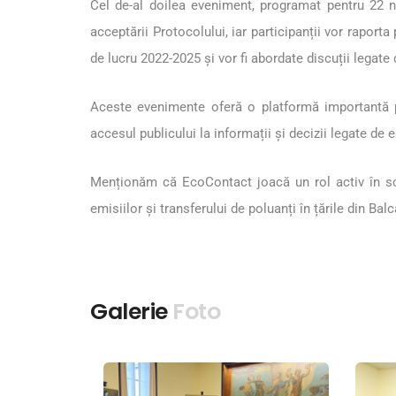
Cel de-al doilea eveniment, programat pentru 22 noi
acceptării Protocolului, iar participanții vor rapor
de lucru 2022-2025 și vor fi abordate discuții legat
Aceste evenimente oferă o platformă importantă pe
accesul publicului la informații și decizii legate de 
Menționăm că EcoContact joacă un rol activ în sch
emisiilor și transferului de poluanți în țările din B
Galerie
Foto