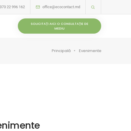
373 22 996 162
office@ecocontact.md
SOLICITAȚI AICI O CONSULTAȚIE DE
MEDIU
Principală
Evenimente
venimente