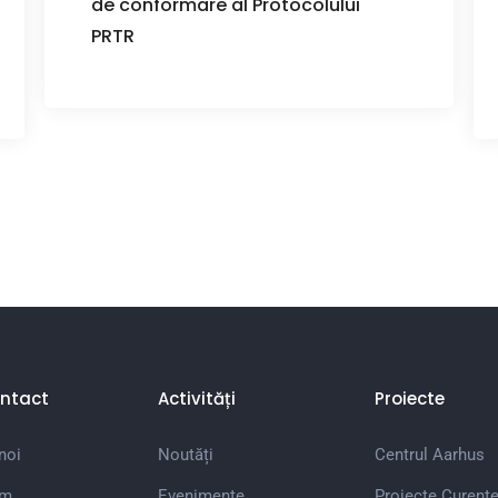
de conformare al Protocolului
PRTR
ntact
Activități
Proiecte
noi
Noutăți
Centrul Aarhus
em
Evenimente
Proiecte Curent