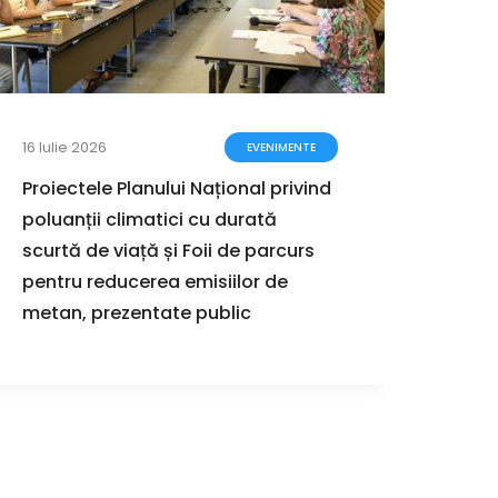
16 Iulie 2026
12 Iun
EVENIMENTE
Proiectele Planului Național privind
Geog
poluanții climatici cu durată
Româ
scurtă de viață și Foii de parcurs
despr
pentru reducerea emisiilor de
terito
metan, prezentate public