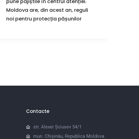
pune pajiștile în centrul atenției.
Apără
Moldova are, din acest an, reguli
Dome
noi pentru protecția pășunilor
Contacte
str. Alexei Șciusev 54/1
mun. Chișinău, Republica Moldova
e