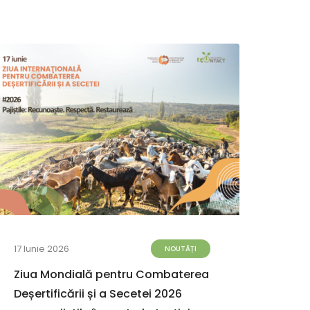
17 Iunie 2026
08 Iun
NOUTĂȚI
Ziua Mondială pentru Combaterea
AO E
Deșertificării și a Secetei 2026
prim