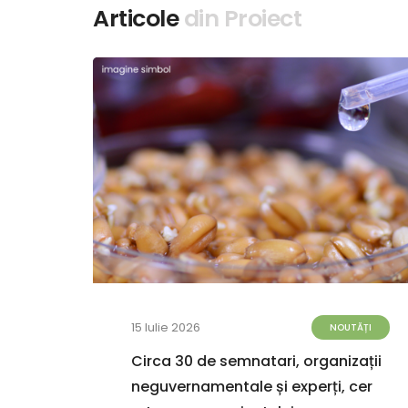
Articole
din Proiect
15 Iulie 2026
TĂȚI
NOUTĂȚI
de
Circa 30 de semnatari, organizații
 apă
neguvernamentale și experți, cer