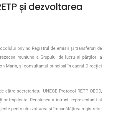
ETP și dezvoltarea
lului privind Registrul de emisii și transferuri de
ezecea reuniune a Grupului de lucru al părților la
Marin, și consultantul principal în cadrul Direcției
de către secretariatul UNECE Protocol RETP, OECD,
or implicate. Reuniunea a întrunit reprezentanți ai
rgente pentru dezvoltarea și îmbunătățirea registrelor