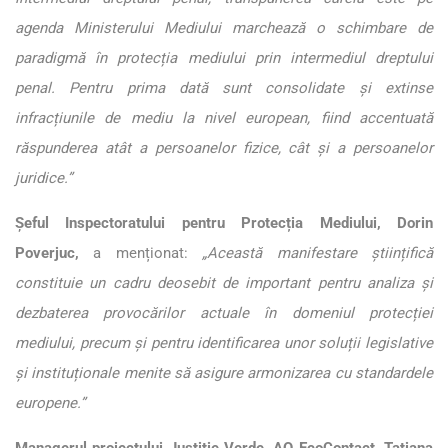
agenda Ministerului Mediului marchează o schimbare de
paradigmă în protecția mediului prin intermediul dreptului
penal.
Pentru prima dată sunt consolidate și extinse
infracțiunile de mediu la nivel european, fiind accentuată
răspunderea atât a persoanelor fizice, cât și a persoanelor
juridice.”
Șeful Inspectoratului pentru Protecția Mediului, Dorin
Poverjuc,
a menționat:
„Această manifestare științifică
constituie un cadru deosebit de important pentru analiza și
dezbaterea provocărilor actuale în domeniul protecției
mediului, precum și pentru identificarea unor soluții legislative
și instituționale menite să asigure armonizarea cu standardele
europene.”
Managerul proiectului Justiție Verde, AO EcoContact, Tatiana