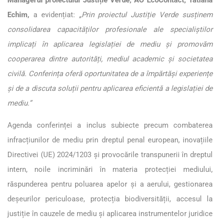
Echim,
a evidențiat:
„Prin proiectul Justiție Verde susținem
consolidarea capacităților profesionale ale specialiștilor
implicați în aplicarea legislației de mediu și promovăm
cooperarea dintre autorități, mediul academic și societatea
civilă.
Conferința oferă oportunitatea de a împărtăși experiențe
și de a discuta soluții pentru aplicarea eficientă a legislației de
mediu.”
Agenda conferinței a inclus subiecte precum combaterea
infracțiunilor de mediu prin dreptul penal european, inovațiile
Directivei (UE) 2024/1203 și provocările transpunerii în dreptul
intern, noile incriminări în materia protecției mediului,
răspunderea pentru poluarea apelor și a aerului, gestionarea
deșeurilor periculoase, protecția biodiversității, accesul la
justiție în cauzele de mediu și aplicarea instrumentelor juridice