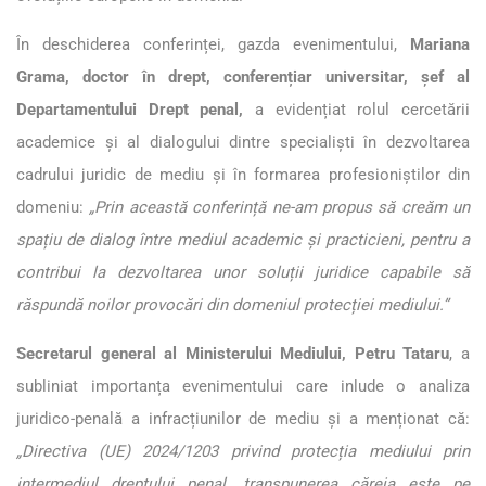
În deschiderea conferinței, gazda evenimentului,
Mariana
Grama, doctor în drept, conferențiar universitar, șef al
Departamentului Drept penal,
a evidențiat rolul cercetării
academice și al dialogului dintre specialiști în dezvoltarea
cadrului juridic de mediu și în formarea profesioniștilor din
domeniu:
„Prin această conferință ne-am propus să creăm un
spațiu de dialog între mediul academic și practicieni, pentru a
contribui la dezvoltarea unor soluții juridice capabile să
răspundă noilor provocări din domeniul protecției mediului.”
Secretarul general al Ministerului Mediului, Petru Tataru
, a
subliniat importanța evenimentului care inlude o analiza
juridico-penală a infracțiunilor de mediu și a menționat că:
„Directiva (UE) 2024/1203
privind protecția mediului prin
intermediul dreptului penal, transpunerea căreia este pe