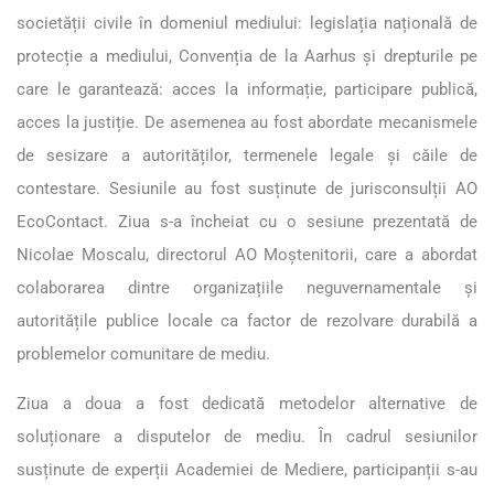
societății civile în domeniul mediului: legislația națională de
protecție a mediului, Convenția de la Aarhus și drepturile pe
care le garantează: acces la informație, participare publică,
acces la justiție. De asemenea au fost abordate mecanismele
de sesizare a autorităților, termenele legale și căile de
contestare. Sesiunile au fost susținute de jurisconsulții AO
EcoContact. Ziua s-a încheiat cu o sesiune prezentată de
Nicolae Moscalu, directorul AO Moștenitorii, care a abordat
colaborarea dintre organizațiile neguvernamentale și
autoritățile publice locale ca factor de rezolvare durabilă a
problemelor comunitare de mediu.
Ziua a doua a fost dedicată metodelor alternative de
soluționare a disputelor de mediu. În cadrul sesiunilor
susținute de experții Academiei de Mediere, participanții s-au