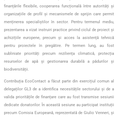
finanțările flexibile, cooperarea funcțională între autorități și
organizațiile de profil și mecanismele de sprijin care permit
menținerea specialiștilor în sector. Pentru termenul mediu,
prezentarea a vizat instruiri practice privind ciclul de proiect și
achizițiile europene, precum și acces la asistență tehnică
pentru proiectele în pregătire. Pe termen lung, au fost
subliniate priorități precum reziliența climatică, protecția
resurselor de apă și gestionarea durabilă a pădurilor și
biodiversității.
Contribuția EcoContact a făcut parte din exercițiul comun al
delegaților GL3 de a identifica necesitățile sectorului și de a
valida prioritățile de finanțare care au fost transmise sesiunii
dedicate donatorilor. În această sesiune au participat instituții
precum Comisia Europeană, reprezentată de Giulio Venneri, și