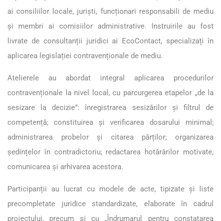
ai consiliilor locale, juriști, funcționari responsabili de mediu
și membri ai comisiilor administrative. Instruirile au fost
livrate de consultanții juridici ai EcoContact, specializați în
aplicarea legislației contravenționale de mediu.
Atelierele au abordat integral aplicarea procedurilor
contravenționale la nivel local, cu parcurgerea etapelor „de la
sesizare la decizie”: înregistrarea sesizărilor și filtrul de
competență; constituirea și verificarea dosarului minimal;
administrarea probelor și citarea părților; organizarea
ședințelor în contradictoriu; redactarea hotărârilor motivate,
comunicarea și arhivarea acestora.
Participanții au lucrat cu modele de acte, tipizate și liste
precompletate juridice standardizate, elaborate în cadrul
proiectului, precum și cu „Îndrumarul pentru constatarea