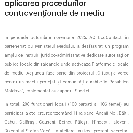
aplicarea procedurilor
contravenționale de mediu
În perioada octombrie–noiembrie 2025, AO EcoContact, în
parteneriat cu Ministerul Mediului, a desfășurat un program
amplu de instruiri juridico-administrative dedicate autorităților
publice locale din raioanele unde activează Platformele locale
de mediu. Acțiunea face parte din proiectul „O justiție verde
pentru un mediu protejat și comunități durabile în Republica
Moldova”, implementat cu suportul Suediei.
În total, 206 funcționari locali (100 barbati si 106 femei) au
participat la ateliere, reprezentând 11 raioane: Anenii Noi, Bălți,
Cahul, Călărași, Căușeni, Edineț, Fălești, Hîncești, Ialoveni,
Rîșcani și Ștefan Vodă. La ateliere au fost prezenți secretari