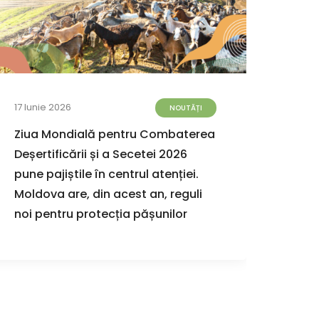
17 Iunie 2026
08 Iun
NOUTĂȚI
Ziua Mondială pentru Combaterea
AO E
Deșertificării și a Secetei 2026
prim
pune pajiștile în centrul atenției.
Apără
Moldova are, din acest an, reguli
Dome
noi pentru protecția pășunilor