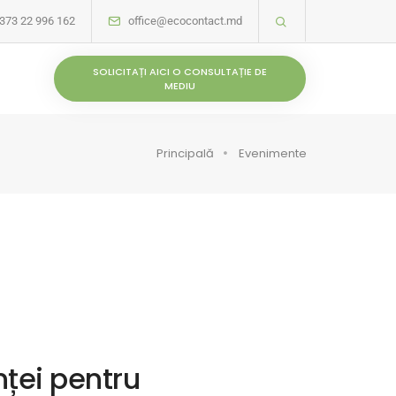
373 22 996 162
office@ecocontact.md
SOLICITAȚI AICI O CONSULTAȚIE DE
MEDIU
Principală
Evenimente
ței pentru