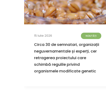
15 Iulie 2026
TĂȚI
NOUTĂȚI
de
Circa 30 de semnatari, organizații
 apă
neguvernamentale și experți, cer
retragerea proiectului care
schimbă regulile privind
organismele modificate genetic