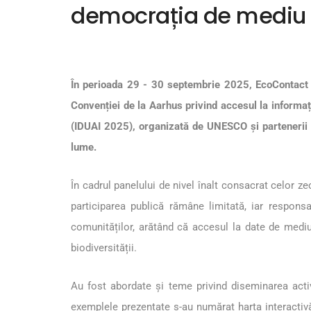
democrația de mediu l
În perioada 29 - 30 septembrie 2025, EcoContact a 
Convenției de la Aarhus privind accesul la informați
(IDUAI 2025), organizată de UNESCO și partenerii săi
lume.
În cadrul panelului de nivel înalt consacrat celor ze
participarea publică rămâne limitată, iar responsab
comunităților, arătând că accesul la date de mediu 
biodiversității.
Au fost abordate și teme privind diseminarea activ
exemplele prezentate s-au numărat harta interactivă