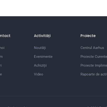
ntact
Activități
Proiecte
noi
Noutăți
Centrul Aarhus
em
Evenimente
Proiecte Curent
i
Achiziții
Proiecte Implim
e
Video
Rapoarte de acti