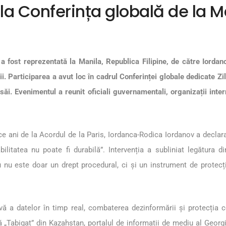
a Conferința globală de la M
fost reprezentată la Manila, Republica Filipine, de către Iordan
i. Participarea a avut loc în cadrul Conferinței globale dedicate Zil
. Evenimentul a reunit oficiali guvernamentali, organizații interna
ce ani de la Acordul de la Paris, Iordanca-Rodica Iordanov a declara
ilitatea nu poate fi durabilă”. Intervenția a subliniat legătura dir
nu este doar un drept procedural, ci și un instrument de protecție î
ă a datelor în timp real, combaterea dezinformării și protecția c
 „Tabigat” din Kazahstan, portalul de informații de mediu al Georgie