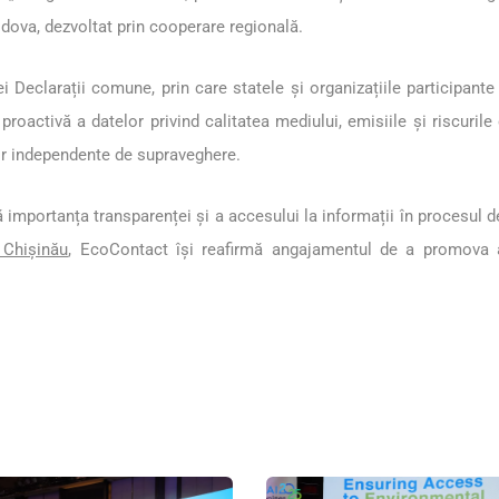
ldova, dezvoltat prin cooperare regională.
ei Declarații comune, prin care statele și organizațiile participant
oactivă a datelor privind calitatea mediului, emisiile și riscurile
or independente de supraveghere.
mportanța transparenței și a accesului la informații în procesul de 
 Chișinău
, EcoContact își reafirmă angajamentul de a promova ace