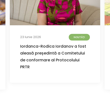
23 Iunie 2026
NOUTĂȚI
Iordanca-Rodica Iordanov a fost
aleasă președintă a Comitetului
de conformare al Protocolului
PRTR