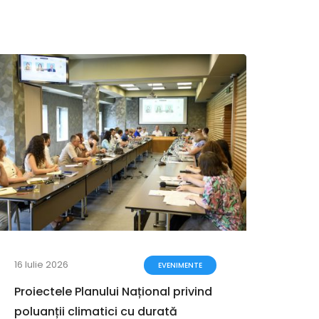
16 Iulie 2026
12 Iun
EVENIMENTE
Proiectele Planului Național privind
Justi
poluanții climatici cu durată
euro