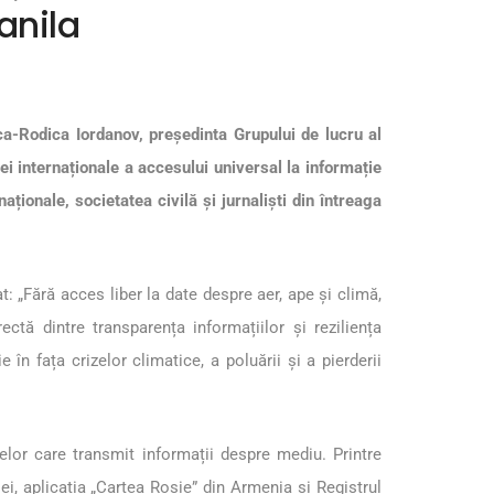
anila
ca-Rodica Iordanov, președinta Grupului de lucru al
ei internaționale a accesului universal la informație
ționale, societatea civilă și jurnaliști din întreaga
t: „Fără acces liber la date despre aer, ape și climă,
ectă dintre transparența informațiilor și reziliența
n fața crizelor climatice, a poluării și a pierderii
elor care transmit informații despre mediu. Printre
i, aplicația „Cartea Roșie” din Armenia și Registrul