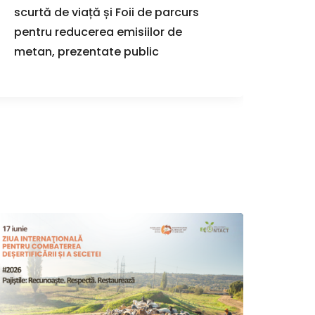
scurtă de viață și Foii de parcurs
infra
pentru reducerea emisiilor de
la Co
metan, prezentate public
la U