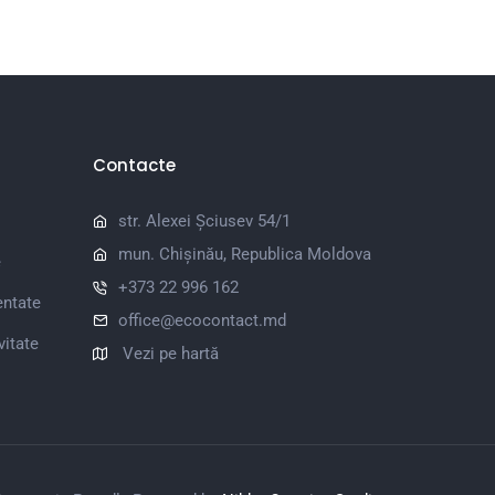
Contacte
str. Alexei Șciusev 54/1
mun. Chișinău, Republica Moldova
e
+373 22 996 162
entate
office@ecocontact.md
vitate
Vezi pe hartă