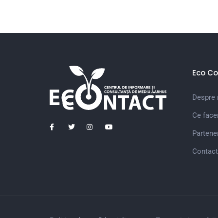
Eco Co
Despre 
Ce fac
Partener
Contact