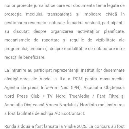
noilor proiecte jurnalistice care vor documenta teme legate de
protecția mediului, transparență și implicare civică în
gestionarea resurselor naturale. În cadrul sesiunii, participanții
au discutat despre organizarea activităților planificate,
mecanismele de raportare și regulile de vizibilitate ale
programului, precum și despre modalitățile de colaborare între
redacțiile beneficiare.
La întrunire au participat reprezentanții instituțiilor desemnate
câștigătoare ale rundei a II-a a PGM pentru mass-media:
Agenția de presă Info-Prim Neo (IPN), Asociația Obștească
Nord Press Club / TV Nord, TrueMedia / Fără Filtre și
Asociația Obștească Vocea Nordului / Nordinfo.md. Instruirea
a fost facilitată de echipa AO EcoContact.
Runda a doua a fost lansată la 9 iulie 2025. La concurs au fost