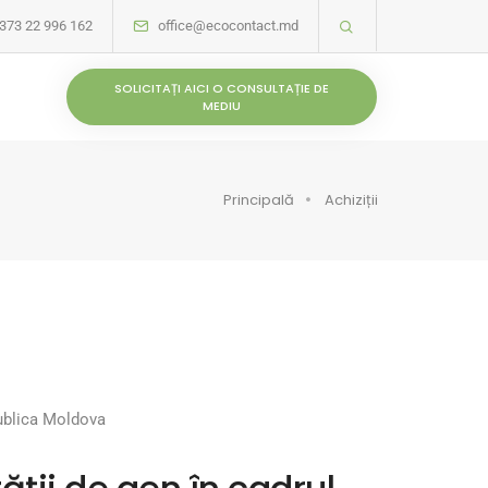
373 22 996 162
office@ecocontact.md
SOLICITAȚI AICI O CONSULTAȚIE DE
MEDIU
Principală
Achiziții
publica Moldova