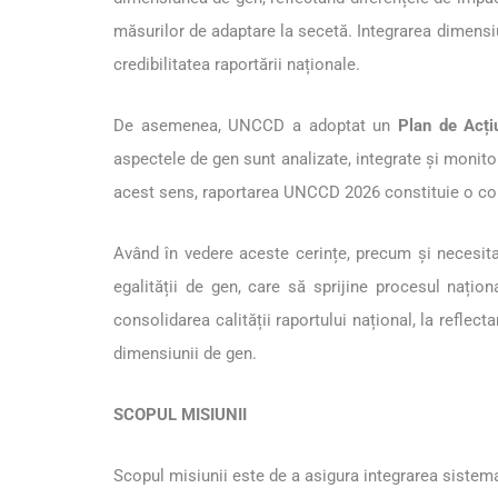
măsurilor de adaptare la secetă. Integrarea dimensiu
credibilitatea raportării naționale.
De asemenea, UNCCD a adoptat un
Plan de Acți
aspectele de gen sunt analizate, integrate și monitori
acest sens, raportarea UNCCD 2026 constituie o contr
Având în vedere aceste cerințe, precum și necesita
egalității de gen, care să sprijine procesul națio
consolidarea calității raportului național, la refle
dimensiunii de gen.
SCOPUL MISIUNII
Scopul misiunii este de a asigura integrarea sistema