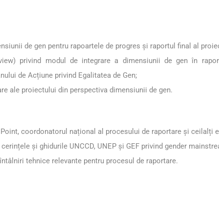
nsiunii de gen pentru rapoartele de progres și raportul final al proiec
view) privind modul de integrare a dimensiunii de gen în rapor
ului de Acțiune privind Egalitatea de Gen;
uare ale proiectului din perspectiva dimensiunii de gen.
nt, coordonatorul național al procesului de raportare și ceilalți ex
r cu cerințele și ghidurile UNCCD, UNEP și GEF privind gender mainstr
i întâlniri tehnice relevante pentru procesul de raportare.