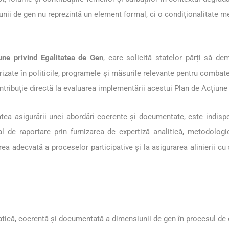
nii de gen nu reprezintă un element formal, ci o condiționalitate m
une privind Egalitatea de Gen
, care solicită statelor părți să de
zate în politicile, programele și măsurile relevante pentru combatere
ibuție directă la evaluarea implementării acestui Plan de Acțiune l
tea asigurării unei abordări coerente și documentate, este indisp
nal de raportare prin furnizarea de expertiză analitică, metodologi
ctarea adecvată a proceselor participative și la asigurarea alinierii
tică, coerentă și documentată a dimensiunii de gen în procesul de e