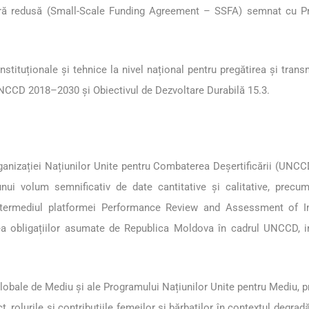
ară redusă (Small-Scale Funding Agreement – SSFA) semnat cu Pr
stituționale și tehnice la nivel național pentru pregătirea și transm
NCCD 2018–2030 și Obiectivul de Dezvoltare Durabilă 15.3.
ganizației Națiunilor Unite pentru Combaterea Deșertificării (UNCCD
nui volum semnificativ de date cantitative și calitative, precu
in intermediul platformei Performance Review and Assessment of 
ea obligațiilor asumate de Republica Moldova în cadrul UNCCD, inc
Globale de Mediu și ale Programului Națiunilor Unite pentru Mediu, p
rolurile și contribuțiile femeilor și bărbaților în contextul degradări