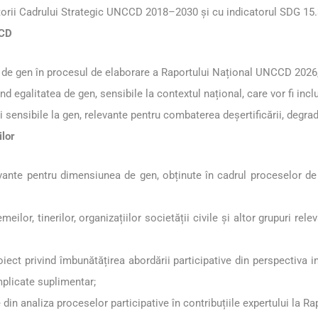
atorii Cadrului Strategic UNCCD 2018–2030 și cu indicatorul SDG 15.
CCD
i de gen în procesul de elaborare a Raportului Național UNCCD 2026, 
ind egalitatea de gen, sensibile la contextul național, care vor fi incl
sensibile la gen, relevante pentru combaterea deșertificării, degradăr
ilor
evante pentru dimensiunea de gen, obținute în cadrul proceselor de 
emeilor, tinerilor, organizațiilor societății civile și altor grupuri 
ct privind îmbunătățirea abordării participative din perspectiva int
implicate suplimentar;
e din analiza proceselor participative în contribuțiile expertului la 