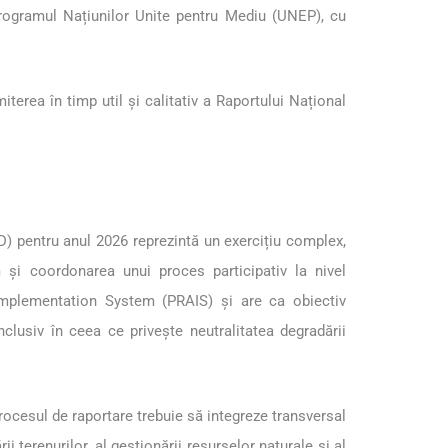
ogramul Națiunilor Unite pentru Mediu (UNEP), cu
iterea în timp util și calitativ a Raportului Național
) pentru anul 2026 reprezintă un exercițiu complex,
m și coordonarea unui proces participativ la nivel
Implementation System (PRAIS) și are ca obiectiv
lusiv în ceea ce privește neutralitatea degradării
rocesul de raportare trebuie să integreze transversal
i terenurilor, al gestionării resurselor naturale și al