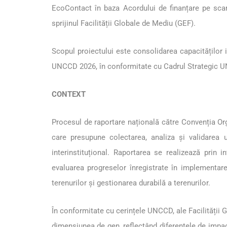
EcoContact în baza Acordului de finanțare pe sc
sprijinul Facilității Globale de Mediu (GEF).
Scopul proiectului este consolidarea capacităților in
UNCCD 2026, în conformitate cu Cadrul Strategic U
CONTEXT
Procesul de raportare națională către Convenția Or
care presupune colectarea, analiza și validarea u
interinstituțional. Raportarea se realizează pr
evaluarea progreselor înregistrate în implementar
terenurilor și gestionarea durabilă a terenurilor.
În conformitate cu cerințele UNCCD, ale Facilității 
dimensiunea de gen, reflectând diferențele de impact, 