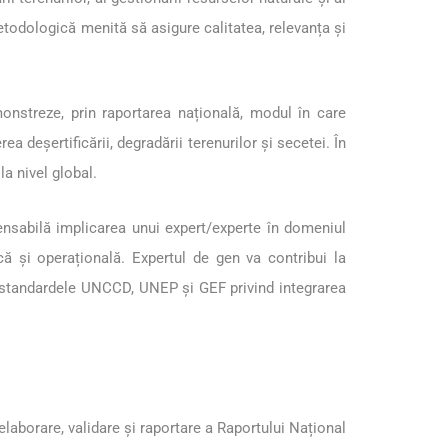
etodologică menită să asigure calitatea, relevanța și
monstreze, prin raportarea națională, modul în care
a deșertificării, degradării terenurilor și secetei. În
a nivel global.
ensabilă implicarea unui expert/experte în domeniul
că și operațională. Expertul de gen va contribui la
 cu standardele UNCCD, UNEP și GEF privind integrarea
laborare, validare și raportare a Raportului Național