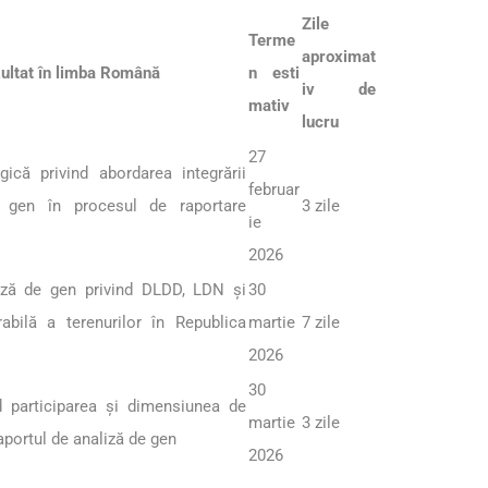
Zile
Terme
aproximat
ezultat în limba Română
n esti
iv de
mativ
lucru
27
ică privind abordarea integrării
februar
e gen în procesul de raportare
3 zile
ie
2026
iză de gen privind DLDD, LDN și
30
abilă a terenurilor în Republica
martie
7 zile
2026
30
d participarea și dimensiunea de
martie
3 zile
raportul de analiză de gen
2026