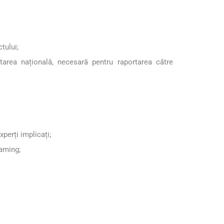
tului;
tarea națională, necesară pentru raportarea către
perți implicați;
eaming;