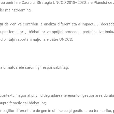
cu cerințele Cadrului Strategic UNCCD 2018–2030, ale Planului de
nder mainstreaming.
ii de gen va contribui la analiza diferențiată a impactului degradă
asupra femeilor și bărbaților, va sprijini procesele participative incl
edibilității raportării naționale către UNCCD.
a următoarele sarcini și responsabilități:
ontextul național privind degradarea terenurilor, gestionarea durabilă
supra femeilor și bărbaților;
tribuțiilor diferențiate de gen în utilizarea și gestionarea terenurilor,