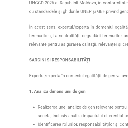
UNCCD 2026 al Republicii Moldova, în conformitate 
cu standardele și ghidurile UNEP și GEF privind ge
În acest sens, expertul/experta în domeniul egalităț
terenurilor și a neutralității degradării terenurilor 
relevante pentru asigurarea calității, relevanței și cr
SARCINI ȘI RESPONSABILITĂȚI
Expertul/experta în domeniul egalității de gen va ave
1. Analiza dimensiunii de gen
Realizarea unei analize de gen relevante pentru c
seceta, inclusiv analiza impactului diferențiat a
Identificarea rolurilor, responsabilităților și con