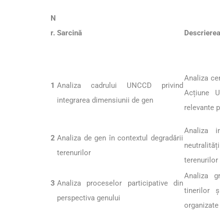
N
r.
Sarcină
Descrierea
Analiza cer
1
Analiza cadrului UNCCD privind
Acțiune U
integrarea dimensiunii de gen
relevante 
Analiza im
2
Analiza de gen în contextul degradării
neutralităț
terenurilor
terenurilor
Analiza gr
3
Analiza proceselor participative din
tinerilor 
perspectiva genului
organizate