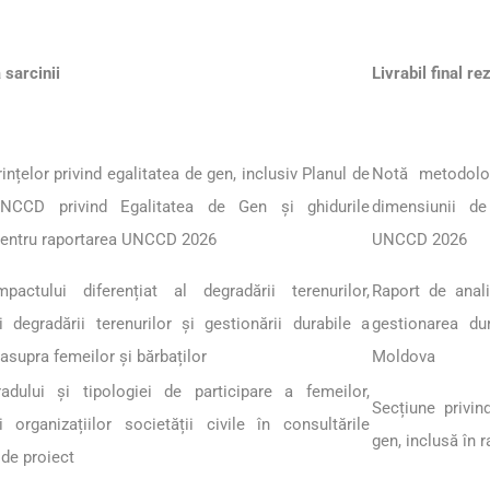
 sarcinii
Livrabil final r
ințelor privind egalitatea de gen, inclusiv Planul de
Notă metodolog
NCCD privind Egalitatea de Gen și ghidurile
dimensiunii d
pentru raportarea UNCCD 2026
UNCCD 2026
pactului diferențiat al degradării terenurilor,
Raport de anal
ii degradării terenurilor și gestionării durabile a
gestionarea dur
 asupra femeilor și bărbaților
Moldova
adului și tipologiei de participare a femeilor,
Secțiune privin
și organizațiilor societății civile în consultările
gen, inclusă în 
 de proiect