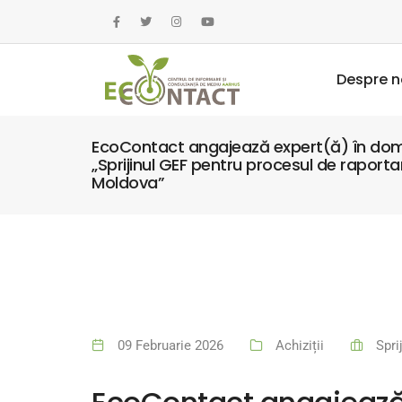
Despre n
EcoContact angajează expert(ă) în domeni
„Sprijinul GEF pentru procesul de rapor
Moldova”
09 Februarie 2026
Achiziții
Spri