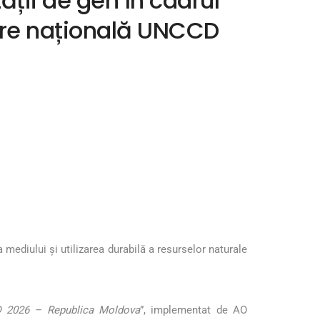
ții de gen în cadrul
tare națională UNCCD
diului și utilizarea durabilă a resurselor naturale
CD 2026 – Republica Moldova
”, implementat de AO