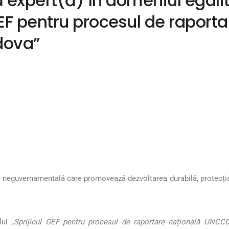
expert(ă) în domeniul egalită
 GEF pentru procesul de rapor
dova”
neguvernamentală care promovează dezvoltarea durabilă, protecția me
lui „
Sprijinul GEF pentru procesul de raportare națională UNC