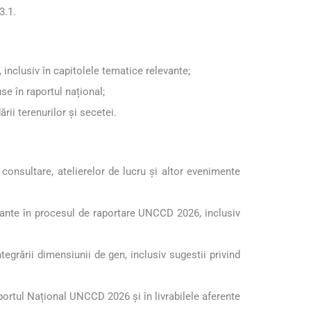
3.1.
inclusiv în capitolele tematice relevante;
use în raportul național;
ii terenurilor și secetei.
consultare, atelierelor de lucru și altor evenimente
relevante în procesul de raportare UNCCD 2026, inclusiv
egrării dimensiunii de gen, inclusiv sugestii privind
Raportul Național UNCCD 2026 și în livrabilele aferente