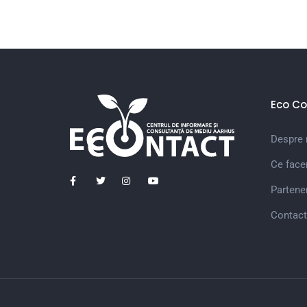
Eco Co
Despre 
Ce fac
Partener
Contact