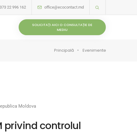
373 22 996 162
office@ecocontact.md
SOLICITAȚI AICI O CONSULTAȚIE DE
MEDIU
Principală
Evenimente
 Republica Moldova
 privind controlul