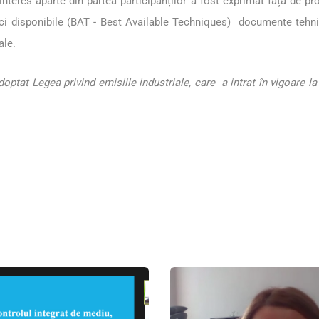
 interes aparte din partea participanților a fost exprimat față de p
ici disponibile (BAT - Best Available Techniques) documente teh
ale.
ptat Legea privind emisiile industriale, care a intrat în vigoare la