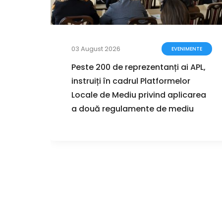
03 August 2026
ZIȚII
EVENIMENTE
zarea
Peste 200 de reprezentanți ai APL,
instruiți în cadrul Platformelor
ul
Locale de Mediu privind aplicarea
r de
a două regulamente de mediu