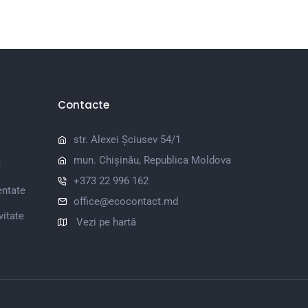
Contacte
str. Alexei Șciusev 54/1
mun. Chișinău, Republica Moldova
e
+373 22 996 162
entate
office@ecocontact.md
vitate
Vezi pe hartă