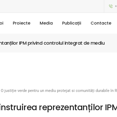
+
oi
Proiecte
Media
Publicații
Contacte
ntanților IPM privind controlul integrat de mediu
O justiție verde pentru un mediu protejat si comunități durabile în
instruirea reprezentanților IPM