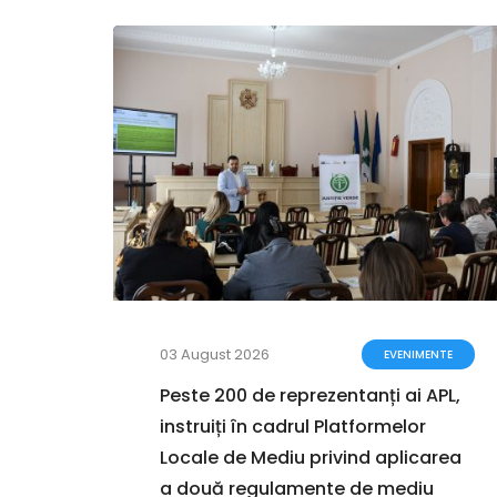
03 August 2026
ENTE
EVENIMENTE
a
Peste 200 de reprezentanți ai APL,
instruiți în cadrul Platformelor
i în
Locale de Mediu privind aplicarea
a două regulamente de mediu