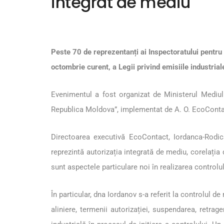
integrat de mediu
Peste 70 de reprezentanți ai Inspectoratului pentru P
octombrie curent, a Legii privind emisiile industria
Evenimentul a fost organizat de Ministerul Mediulu
Republica Moldova”, implementat de A. O. EcoContact
Directoarea executivă EcoContact, Iordanca-Rodica
reprezintă autorizația integrată de mediu, corelația d
sunt aspectele particulare noi în realizarea control
În particular, dna Iordanov s-a referit la controlul de
aliniere, termenii autorizației, suspendarea, retrag