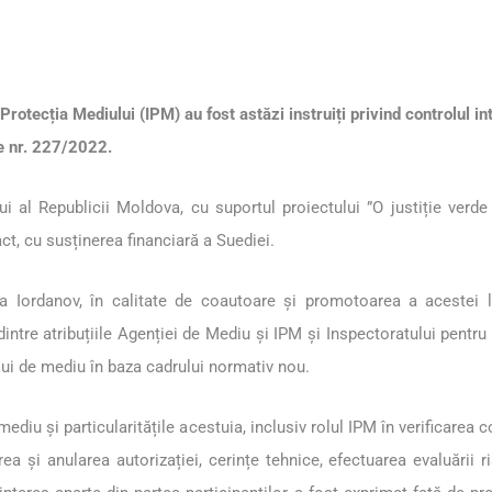
rotecția Mediului (IPM) au fost astăzi instruiți privind controlul int
le nr. 227/2022.
i al Republicii Moldova, cu suportul proiectului ”O justiție verde
, cu susținerea financiară a Suediei.
 Iordanov, în calitate de coautoare și promotoarea a acestei leg
intre atribuțiile Agenției de Mediu și IPM și Inspectoratului pentru 
ului de mediu în baza cadrului normativ nou.
 mediu și particularitățile acestuia, inclusiv rolul IPM în verificarea c
erea și anularea autorizației, cerințe tehnice, efectuarea evaluări