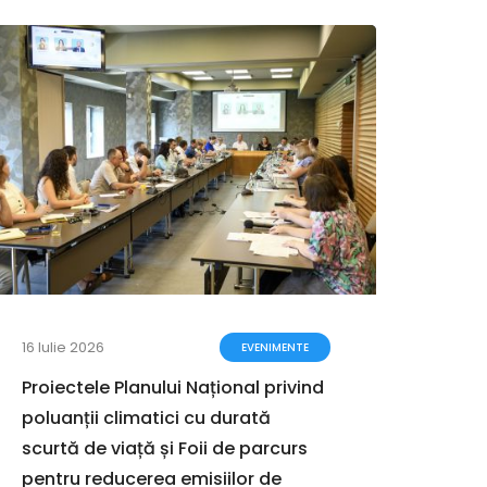
16 Iulie 2026
12 Iun
EVENIMENTE
Proiectele Planului Național privind
Geog
poluanții climatici cu durată
Româ
scurtă de viață și Foii de parcurs
despr
pentru reducerea emisiilor de
terito