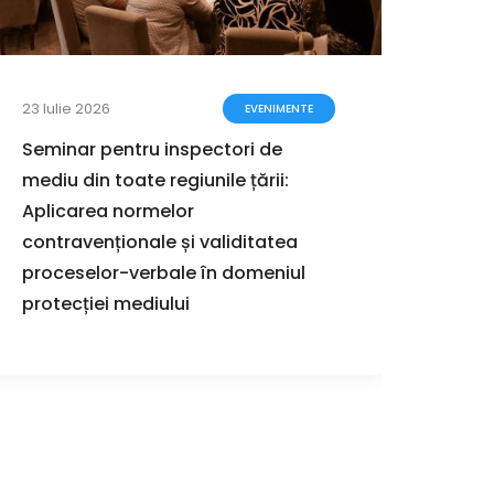
23 Iulie 2026
17 Iuli
EVENIMENTE
Seminar pentru inspectori de
Ghidu
mediu din toate regiunile țării:
proce
Aplicarea normelor
stra
contravenționale și validitatea
proceselor-verbale în domeniul
protecției mediului