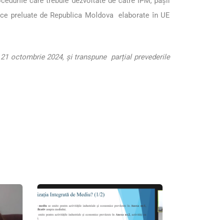
rocedurile care trebuie dezvoltate de către IPM, pașii
nice preluate de Republica Moldova elaborate în UE
 21 octombrie 2024, și transpune parțial prevederile