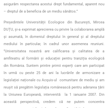
asigurăm respectarea acestui drept fundamental, aparent nou
– dreptul de a beneficia de un mediu sănătos.”
Președintele Universității Ecologice din București, Mircea
DUȚU, și-a exprimat aprecierea cu privire la colaborarea amplă
și asumată, în domeniul dreptului în general și al dreptului
mediului în particular, în cadrul unor asemenea reuniuni.
”Universitatea noastră are calificarea și calitatea de a
amfiteatru al formării și educației pentru tranziția ecologică
din România. Suntem printre primii experți care am participat
în urmă cu peste 25 de ani la lucrările de armonizare a
legislației naționale cu Acquis-ul comunitare de mediu și am
reușit să pregătim legislația românească pentru aderarea țării
la Uniunea Europeană, intervenită la 1 ianuarie 2007. Din
această perspectivă, credem că ne putem concentra