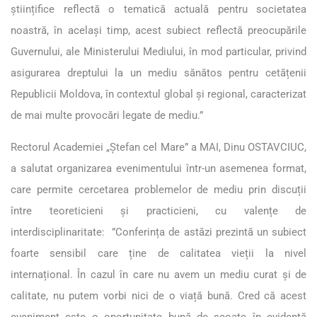
științifice reflectă o tematică actuală pentru societatea
noastră, în același timp, acest subiect reflectă preocupările
Guvernului, ale Ministerului Mediului, în mod particular, privind
asigurarea dreptului la un mediu sănătos pentru cetățenii
Republicii Moldova, în contextul global și regional, caracterizat
de mai multe provocări legate de mediu.”
Rectorul Academiei „Ștefan cel Mare” a MAI, Dinu OSTAVCIUC,
a salutat organizarea evenimentului într-un asemenea format,
care permite cercetarea problemelor de mediu prin discuții
între teoreticieni și practicieni, cu valențe de
interdisciplinaritate: ”Conferința de astăzi prezintă un subiect
foarte sensibil care ține de calitatea vieții la nivel
internațional. În cazul în care nu avem un mediu curat și de
calitate, nu putem vorbi nici de o viață bună. Cred că acest
eveniment este o oportunitate bună de scoate în evidență