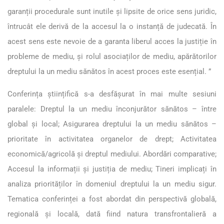
garanții procedurale sunt inutile și lipsite de orice sens juridic,
întrucât ele derivă de la accesul la o instanță de judecată. În
acest sens este nevoie de a garanta liberul acces la justiție în
probleme de mediu, și rolul asociaților de mediu, apărătorilor
dreptului la un mediu sănătos în acest proces este esențial. ”
Conferința științifică s-a desfășurat în mai multe sesiuni
paralele: Dreptul la un mediu înconjurător sănătos – între
global și local; Asigurarea dreptului la un mediu sănătos –
prioritate în activitatea organelor de drept; Activitatea
economică/agricolă și dreptul mediului. Abordări comparative;
Accesul la informații și justiția de mediu; Tineri implicați în
analiza priorităților în domeniul dreptului la un mediu sigur.
Tematica conferinței a fost abordat din perspectivă globală,
regională și locală, dată fiind natura transfrontalieră a