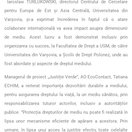
Iaroslaw TURLUKOWSKI, directorul Centrului de Cercetare
pentru Europa de Est și Asia Centrală, Universitatea din
Varșovia, și-a exprimat încrederea în faptul că o atare
colaborare internațională va avea impact asupra dimensiunii
de mediu. Acest lucru a fost demonstrat inclusiv prin
organizarea cu succes, la Facultatea de Drept a USM, de către
Universitatea din Varșovia, a Școlii de Drept Polonez, unde au
fost abordate și aspecte de dreptul mediului.
Managerul de proiect „Justiție Verde”, AO EcoContact, Tatiana
ECHIM, a reiterat importanța dezvoltării durabile a mediului,
pentru asigurarea dreptului la viață, la un mediu sănătos, prin
responsabilizarea tuturor actorilor, inclusiv a autorităților
publice. ”Protecția drepturilor de mediu nu poate fi realizată în
lipsa unor mecanisme eficiente de apărare a acestora. Prin
urmare, în lipsa unui acces la justiție efectiv, toate celelalte