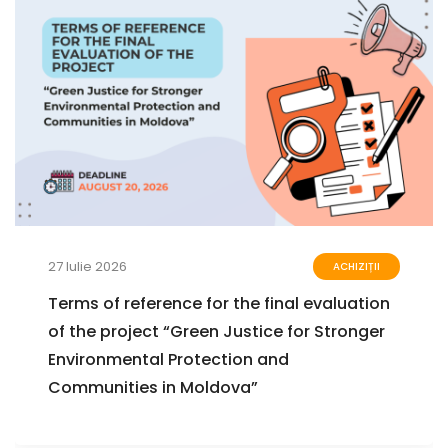
23 Iulie 2026
EVENIMENTE
Seminar pentru inspectori de mediu din
toate regiunile țării: Aplicarea normelor
contravenționale și validitatea proceselor-
verbale în domeniul protecției mediului