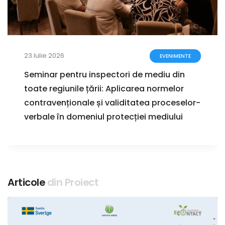
16 Iulie 2026
EVENIMENTE
Proiectele Planului Național privind
poluanții climatici cu durată scurtă de
viață și Foii de parcurs pentru reducerea
emisiilor de metan, prezentate public
Articole
din Proiect