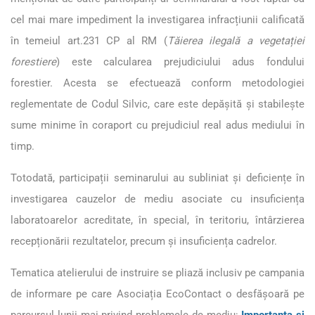
cel mai mare impediment la investigarea infracțiunii calificată
în temeiul art.231 CP al RM (
Tăierea ilegală a vegetației
forestiere
) este calcularea prejudiciului adus fondului
forestier. Acesta se efectuează conform metodologiei
reglementate de Codul Silvic, care este depășită și stabilește
sume minime în coraport cu prejudiciul real adus mediului în
timp.
Totodată, participații seminarului au subliniat și deficiențe în
investigarea cauzelor de mediu asociate cu insuficiența
laboratoarelor acreditate, în special, în teritoriu, întârzierea
recepționării rezultatelor, precum și insuficiența cadrelor.
Tematica atelierului de instruire se pliază inclusiv pe campania
de informare pe care Asociația EcoContact o desfășoară pe
parcursul lunii mai privind problemele de mediu:
Importanța și