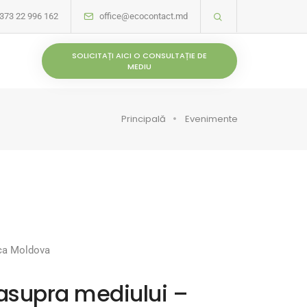
373 22 996 162
office@ecocontact.md
SOLICITAȚI AICI O CONSULTAȚIE DE
MEDIU
Principală
Evenimente
lica Moldova
 asupra mediului –