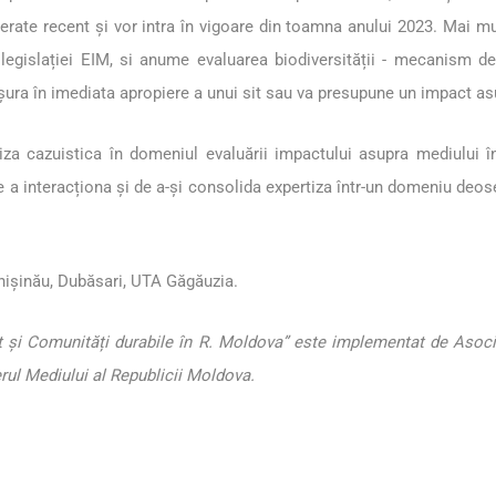
erate recent și vor intra în vigoare din toamna anului 2023. Mai mul
legislației EIM, si anume evaluarea biodiversității - mecanism de
ășura în imediata apropiere a unui sit sau va presupune un impact asu
iza cazuistica în domeniul evaluării impactului asupra mediului în
a de a interacționa și de a-și consolida expertiza într-un domeniu deo
Chișinău, Dubăsari, UTA Găgăuzia.
at și Comunități durabile în R. Moldova” este implementat de Asoc
erul Mediului al Republicii Moldova.