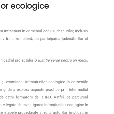
ilor ecologice
și infracțiuni în domeniul aerului, deșeurilor, inclusiv
v transfrontalieră, cu participarea judecătorilor și
în cadrul proiectului
O justiție verde pentru un mediu
i și examinării infracțiunilor ecologice în domeniile
ve și de a explora aspecte practice prin intermediul
de către formatorii de la INJ. Astfel, pe parcursul
cte legate de investigarea infracțiunilor ecologice în
etapele procedurale și rolul actorilor implicați în