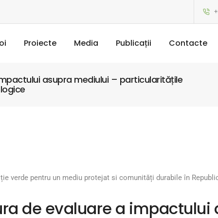
+
oi
Proiecte
Media
Publicații
Contacte
mpactului asupra mediului – particularitățile
ologice
iție verde pentru un mediu protejat si comunități durabile în Repub
ura de evaluare a impactului