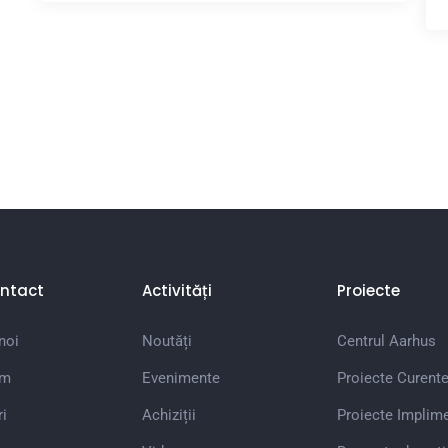
ntact
Activități
Proiecte
noi
Noutăți
Centrul Aarhus
em
Evenimente
Proiecte Curent
i
Achiziții
Proiecte Implim