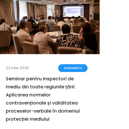
23 Iulie 2026
17 Iuli
EVENIMENTE
Seminar pentru inspectori de
Ghidu
mediu din toate regiunile țării:
proce
Aplicarea normelor
stra
contravenționale și validitatea
proceselor-verbale în domeniul
protecției mediului