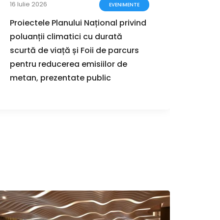
16 Iulie 2026
12 Iun
EVENIMENTE
Proiectele Planului Național privind
Justi
poluanții climatici cu durată
euro
scurtă de viață și Foii de parcurs
infra
pentru reducerea emisiilor de
la Co
metan, prezentate public
la U