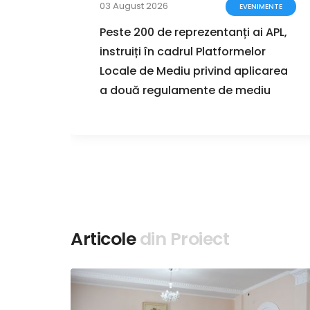
03 August 2026
ENTE
EVENIMENTE
a
Peste 200 de reprezentanți ai APL,
instruiți în cadrul Platformelor
i în
Locale de Mediu privind aplicarea
a două regulamente de mediu
Articole
din Proiect