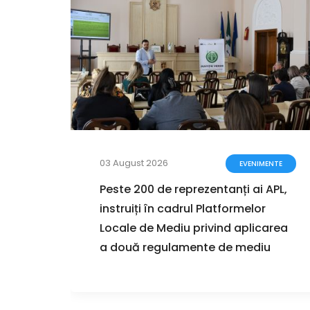
03 August 2026
ZIȚII
EVENIMENTE
zarea
Peste 200 de reprezentanți ai APL,
instruiți în cadrul Platformelor
ul
Locale de Mediu privind aplicarea
r de
a două regulamente de mediu