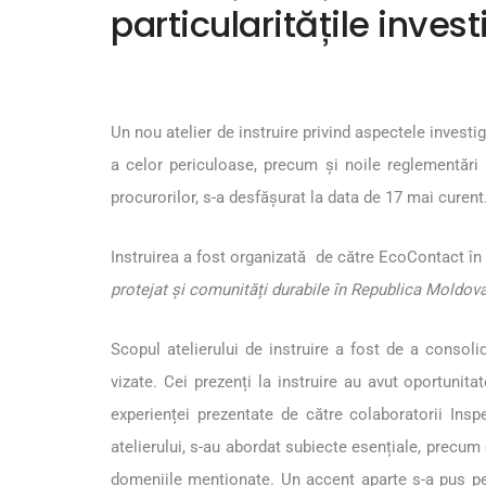
particularitățile invest
Un nou atelier de instruire privind aspectele investigă
a celor periculoase, precum și noile reglementări p
procurorilor, s-a desfășurat la data de 17 mai curent
Instruirea a fost organizată de către EcoContact în pa
protejat și comunități durabile în Republica Moldov
Scopul atelierului de instruire a fost de a consolid
vizate. Cei prezenți la instruire au avut oportunit
experienței prezentate de către colaboratorii Insp
atelierului, s-au abordat subiecte esențiale, precum 
domeniile menționate. Un accent aparte s-a pus pe 