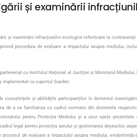
igării și examinării infracțiun
rii și examinării infracțiunilor ecologice referitoare la contravenții 
rivind procedura de evaluare a impactului asupra mediului, inclusi
.
rteneriat cu Institutul Național al Justiției și Ministerul Mediului, 
a
, implementat cu suportul Suediei.
a cunoștințele și abilitățile participanților în domeniul investigări
atea de a se familiariza cu cadrul normativ din domeniile respecti
ectoratului pentru Protecția Mediului și a unor spețe prezentate 
cadrul legal pentru protecția aerului și gestionarea deșeurilor, aspe
procesul de evaluare a impactului asupra mediului, evidențiindu-se 