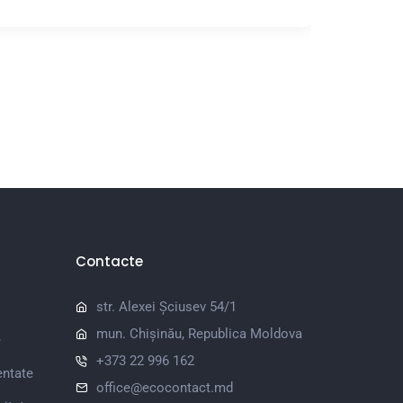
Contacte
str. Alexei Șciusev 54/1
mun. Chișinău, Republica Moldova
e
+373 22 996 162
entate
office@ecocontact.md