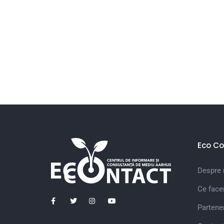
Eco Co
Despre 
Ce fac
Partener