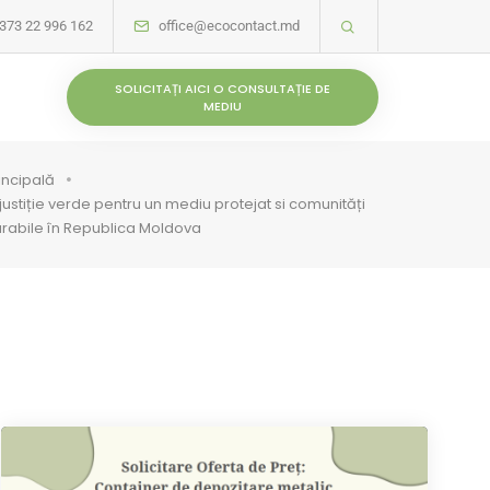
373 22 996 162
office@ecocontact.md
SOLICITAȚI AICI O CONSULTAȚIE DE
MEDIU
incipală
justiție verde pentru un mediu protejat si comunități
rabile în Republica Moldova