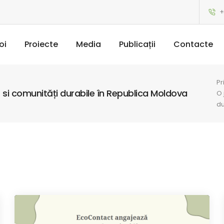
+
oi
Proiecte
Media
Publicații
Contacte
Pr
t si comunități durabile în Republica Moldova
O 
du