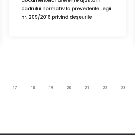
documentelor aferente ajustării
cadrului normativ la prevederile Legii
nr. 209/2016 privind deșeurile
17
18
19
20
21
22
23