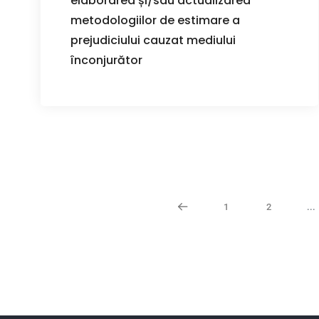
elaborarea și/sau actualizarea
metodologiilor de estimare a
prejudiciului cauzat mediului
înconjurător
1
2
...