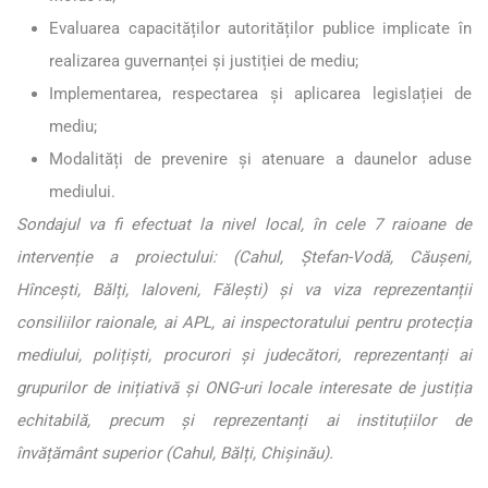
Evaluarea capacităților autorităților publice implicate în
realizarea guvernanței și justiției de mediu;
Implementarea, respectarea și aplicarea legislației de
mediu;
Modalități de prevenire și atenuare a daunelor aduse
mediului.
Sondajul va fi efectuat la nivel local, în cele 7 raioane de
intervenție a proiectului: (Cahul, Ștefan-Vodă, Căușeni,
Hîncești, Bălți, Ialoveni, Fălești) și va viza reprezentanții
consiliilor raionale, ai APL, ai inspectoratului pentru protecția
mediului, polițiști, procurori și judecători, reprezentanți ai
grupurilor de inițiativă și ONG-uri locale interesate de justiția
echitabilă, precum și reprezentanți ai instituțiilor de
învățământ superior (Cahul, Bălți, Chișinău).