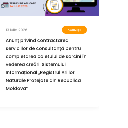
13 Iulie 2026
23 Iun
ACHIZIȚII
Anunț privind contractarea
Terme
serviciilor de consultanţă pentru
unui 
completarea caietului de sarcini în
impac
vederea creării Sistemului
perce
Informațional „Registrul Ariilor
comu
Naturale Protejate din Republica
proie
Moldova”