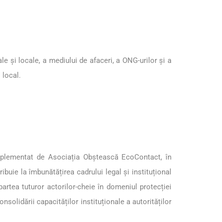
le și locale, a mediului de afaceri, a ONG-urilor și a
 local.
 implementat de Asociația Obștească EcoContact, în
ibuie la îmbunătățirea cadrului legal și instituțional
artea tuturor actorilor-cheie în domeniul protecției
nsolidării capacităților instituționale a autorităților