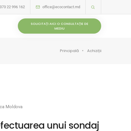
373 22 996 162
office@ecocontact.md
SOLICITAȚI AICI O CONSULTAȚIE DE
MEDIU
Principală
Achiziții
lica Moldova
efectuarea unui sondaj