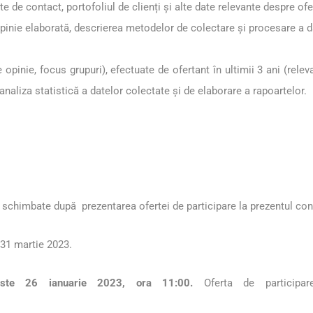
e de contact, portofoliul de clienți și alte date relevante despre ofe
nie elaborată, descrierea metodelor de colectare și procesare a date
pinie, focus grupuri), efectuate de ofertant în ultimii 3 ani (rele
analiza statistică a datelor colectate și de elaborare a rapoartelor.
a fi schimbate după prezentarea ofertei de participare la prezentul co
 31 martie 2023.
 este 26 ianuarie 2023, ora 11:00.
Oferta de particip