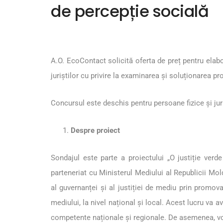
de percepție socială
A.O. EcoContact solicită oferta de preț pentru elabor
juriștilor cu privire la examinarea și soluționarea p
Concursul este deschis pentru persoane fizice și jurid
Despre proiect
Sondajul este parte a proiectului „O justiție ver
parteneriat cu Ministerul Mediului al Republicii Mold
al guvernanței și al justiției de mediu prin promov
mediului, la nivel național și local. Acest lucru va a
competente naționale și regionale. De asemenea, vor