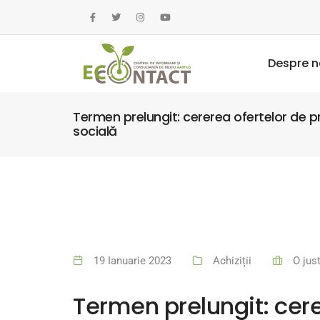
Despre n
Termen prelungit: cererea ofertelor de p
socială
19 Ianuarie 2023
Achiziții
O jus
Termen prelungit: cere