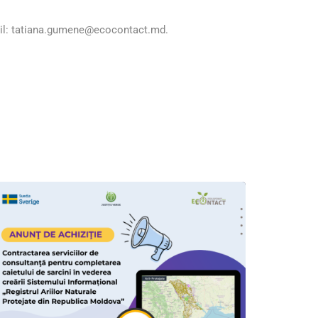
il:
tatiana.gumene@ecocontact.md
.