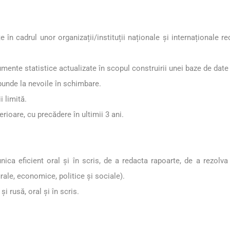
 în cadrul unor organizații/instituții naționale și internaționale r
umente statistice actualizate în scopul construirii unei baze de date 
punde la nevoile în schimbare.
 limită.
erioare, cu precădere în ultimii 3 ani.
nica eficient oral și în scris, de a redacta rapoarte, de a rezolv
urale, economice, politice și sociale).
 rusă, oral și în scris.