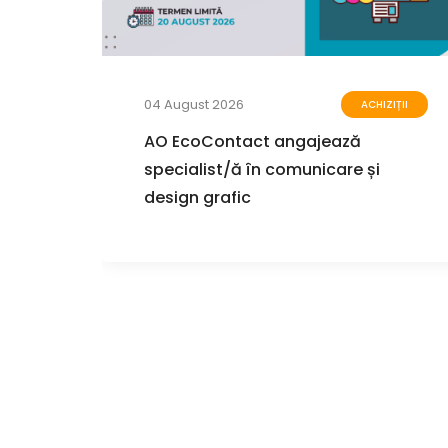
04 August 2026
ZIȚII
ACHIZIȚII
u de
AO EcoContact angajează
specialist/ă în comunicare și
design grafic
care