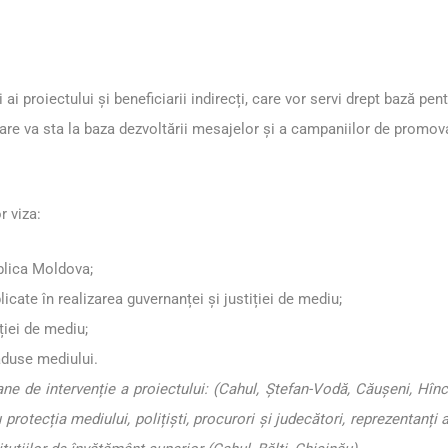
 ai proiectului și beneficiarii indirecți, care vor servi drept bază pe
 care va sta la baza dezvoltării mesajelor și a campaniilor de promov
r viza:
ublica Moldova;
licate în realizarea guvernanței și justiției de mediu;
ției de mediu;
aduse mediului.
ane de intervenție a proiectului: (Cahul, Ștefan-Vodă, Căușeni, Hînceș
 protecția mediului, polițiști, procurori și judecători, reprezentanți 