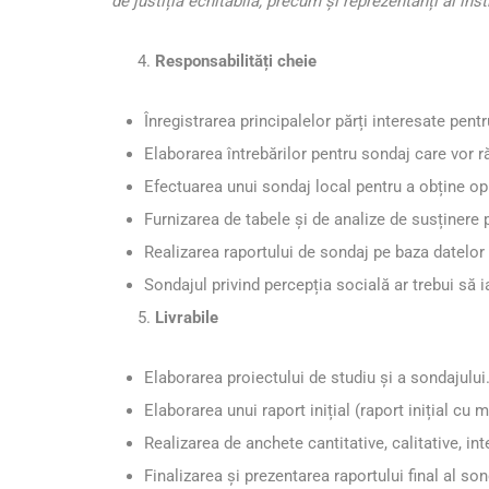
de justiția echitabilă, precum și reprezentanți ai inst
Responsabilități cheie
Înregistrarea principalelor părți interesate pentr
Elaborarea întrebărilor pentru sondaj care vor răs
Efectuarea unui sondaj local pentru a obține opi
Furnizarea de tabele și de analize de susținere pri
Realizarea raportului de sondaj pe baza datelor / i
Sondajul privind percepția socială ar trebui să i
Livrabile
Elaborarea proiectului de studiu și a sondajului
Elaborarea unui raport inițial (raport inițial cu 
Realizarea de anchete cantitative, calitative, int
Finalizarea și prezentarea raportului final al s