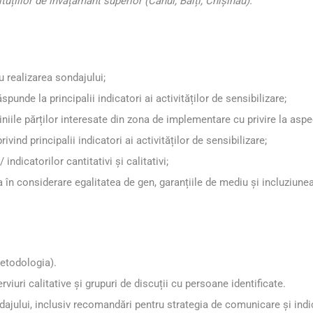
ituțiilor de învățământ superior (Cahul, Bălți, Chișinău).
u realizarea sondajului;
punde la principalii indicatori ai activităților de sensibilizare;
niile părților interesate din zona de implementare cu privire la aspec
vind principalii indicatori ai activităților de sensibilizare;
ndicatorilor cantitativi și calitativi;
a în considerare egalitatea de gen, garanțiile de mediu și incluziunea
.
metodologia).
erviuri calitative și grupuri de discuții cu persoane identificate.
ondajului, inclusiv recomandări pentru strategia de comunicare și indi