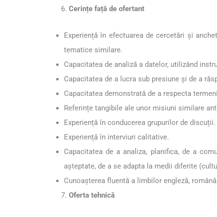
Cerințe față de ofertant
Experiență în efectuarea de cercetări și anchete
tematice similare.
Capacitatea de analiză a datelor, utilizând instr
Capacitatea de a lucra sub presiune și de a răs
Capacitatea demonstrată de a respecta termenii
Referințe tangibile ale unor misiuni similare ant
Experiență în conducerea grupurilor de discuții.
Experiență în interviuri calitative.
Capacitatea de a analiza, planifica, de a comu
așteptate, de a se adapta la medii diferite (cult
Cunoașterea fluentă a limbilor engleză, română și
Oferta tehnică