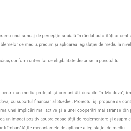
area unui sondaj de percepție socială în rândul autorităților centra
roblemelor de mediu, precum și aplicarea legislației de mediu la nivel
ice, conform criteriilor de eligibilitate descrise la punctul 6.
de pentru un mediu protejat și comunități durabile în Moldova”,
ova, cu suportul financiar al Suediei. Proiectul își propune să contr
area unei implicări mai active și a unei cooperări mai strânse din p
vea un impact pozitiv asupra capacității de reglementare și asupra co
 fi îmbunătățite mecanismele de aplicare a legislației de mediu.