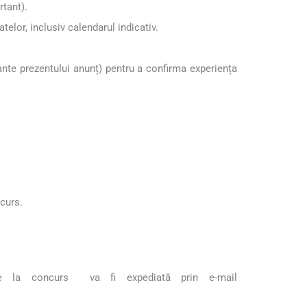
rtant).
lor, inclusiv calendarul indicativ.
vante prezentului anunț) pentru a confirma experiența
ncurs.
are la concurs va fi expediată prin e-mail