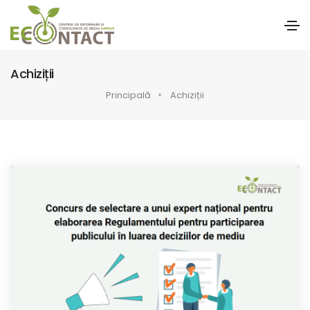
Achiziții
Principală
Achiziții