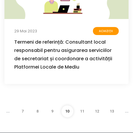
29 Mai 2023
ACHIZIȚII
Termeni de referință: Consultant local
responsabil pentru asigurarea serviciilor
de secretariat și coordonare a activității
Platformei Locale de Mediu
...
7
8
9
10
11
12
13
...