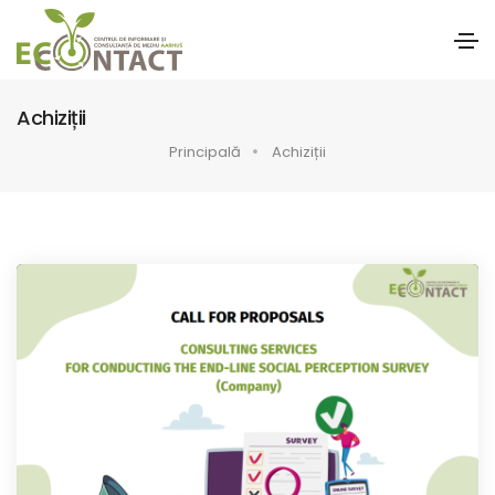
Achiziții
Principală
Achiziții