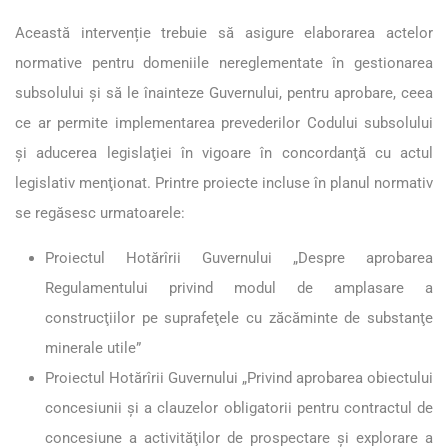
Această intervenție trebuie să asigure elaborarea actelor
normative pentru domeniile nereglementate în gestionarea
subsolului şi să le înainteze Guvernului, pentru aprobare, ceea
ce ar permite implementarea prevederilor Codului subsolului
şi aducerea legislaţiei în vigoare în concordanţă cu actul
legislativ menţionat. Printre proiecte incluse în planul normativ
se regăsesc urmatoarele:
Proiectul Hotărîrii Guvernului „Despre aprobarea
Regulamentului privind modul de amplasare a
construcţiilor pe suprafeţele cu zăcăminte de substanţe
minerale utile”
Proiectul Hotărîrii Guvernului „Privind aprobarea obiectului
concesiunii şi a clauzelor obligatorii pentru contractul de
concesiune a activităţilor de prospectare şi explorare a