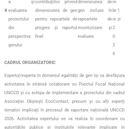
a și
contribuțiilor privind
dimensiunea de
m
8
evaluarea
dimensiunea de gen
gen incluse în
br
1
proiectului
pentru rapoartele de
rapoartele de
ie
zi
din
progres și raportul
monitorizare și
2
perspectiva
final
evaluare
0
genului
2
6
CADRUL ORGANIZATORIC
Expertul/experta în domeniul egalității de gen își va desfășura
activitatea în strânsă colaborare cu Punctul Focal Național
UNCCD și cu echipa de implementare a proiectului din cadrul
Asociației Obștești EcoContact, precum și cu alți experți
tematici implicați în procesul de raportare națională UNCCD
2026. Activitatea expertului se va realiza în coordonare cu
autoritățile publice și instituțiile relevante implicate în