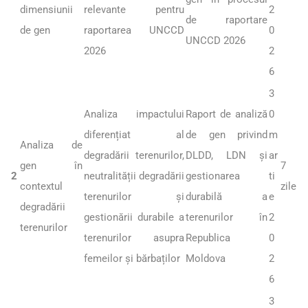
dimensiunii
relevante pentru
2
de raportare
de gen
raportarea UNCCD
0
UNCCD 2026
2026
2
6
3
Analiza impactului
Raport de analiză
0
diferențiat al
de gen privind
m
Analiza de
degradării terenurilor,
DLDD, LDN și
ar
gen în
7
2
neutralității degradării
gestionarea
ti
contextul
zile
terenurilor și
durabilă a
e
degradării
gestionării durabile a
terenurilor în
2
terenurilor
terenurilor asupra
Republica
0
femeilor și bărbaților
Moldova
2
6
3