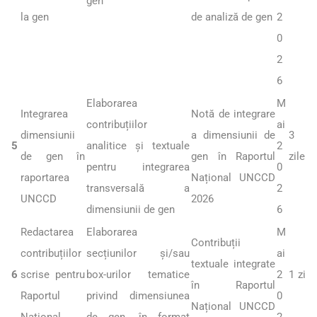
gen
la gen
de analiză de gen
2
0
2
6
Elaborarea
M
Integrarea
Notă de integrare
contribuțiilor
ai
dimensiunii
a dimensiunii de
3
5
analitice și textuale
2
de gen în
gen în Raportul
zile
pentru integrarea
0
raportarea
Național UNCCD
transversală a
2
UNCCD
2026
dimensiunii de gen
6
Redactarea
Elaborarea
M
Contribuții
contribuțiilor
secțiunilor și/sau
ai
textuale integrate
6
scrise pentru
box-urilor tematice
2
1 zi
în Raportul
Raportul
privind dimensiunea
0
Național UNCCD
Național
de gen, în format
2