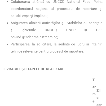
Colaborarea strânsă cu UNCCD National Focal Point,
coordonatorul național al procesului de raportare și
ceilalți experți implicați;
Asigurarea alinierii activităților și livrabilelor cu cerințele
și ghidurile UNCCD, UNEP și GEF
privind gender mainstreaming;
Participarea, la solicitare, la ședințe de lucru și întâlniri
tehnice relevante pentru procesul de raportare.
LIVRABILE ȘI ETAPELE DE REALIZARE
T
er
Zil
m
e
e
apr