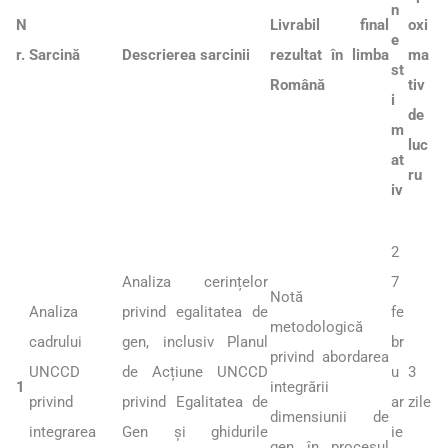
n
N
Livrabil final
oxi
e
r.
Sarcină
Descrierea sarcinii
rezultat în limba
ma
st
Română
tiv
i
de
m
luc
at
ru
iv
2
Analiza cerințelor
7
Notă
Analiza
privind egalitatea de
fe
metodologică
cadrului
gen, inclusiv Planul
br
privind abordarea
UNCCD
de Acțiune UNCCD
u
3
1
integrării
privind
privind Egalitatea de
ar
zile
dimensiunii de
integrarea
Gen și ghidurile
ie
gen în procesul