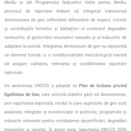
Mediu și ale Programului Națiunilor Unite pentru Mediu,
procesul de raportare trebuie să integreze transversal
dimensiunea de gen, reflectând diferențele de impact, rolurile
și contribuțiile femeilor și bărbaților în contextul degradării
terenurilor, al gestionării resurselor naturale și al măsurilor de
adaptare la secetă. Integrarea dimensiunii de gen nu reprezintă
un element formal, ci o condiționalitate metodologică menită
să asigure calitatea, relevanța și credibilitatea raportării
naționale.
De asemenea, UNCCD a adoptat un
Plan de Acțiune privind
Egalitatea de Gen
, care solicită statelor părți să demonstreze,
prin raportarea națională, modul în care aspectele de gen sunt
analizate, integrate și monitorizate în politicile, programele și
măsurile relevante pentru combaterea deșertificării, degradării
terenurilor și secetei. În acest sens, raportarea UNCCD 2026