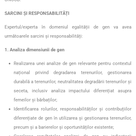
SARCINI ȘI RESPONSABILITĂȚI
Expertul/experta în domeniul egalității de gen va avea
următoarele sarcini și responsabilități:
1. Analiza dimensiunii de gen
Realizarea unei analize de gen relevante pentru contextul
național privind degradarea terenurilor, gestionarea
durabilă a terenurilor, neutralitatea degradării terenurilor și
seceta, inclusiv analiza impactului diferențiat asupra
femeilor și bărbaților;
Identificarea rolurilor, responsabilităților și contribuțiilor
diferențiate de gen în utilizarea și gestionarea terenurilor,
precum și a barierelor și oportunităților existente;