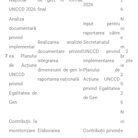
2026
UNCCD 2026
final
6
Analiza
N
Input pentru
documentară
oi
raportarea către
privind
e
Realizarea analizei
Secretariatul
implementar
m
documentare privind
UNCCD privind
2
7
ea Planului
br
integrarea
implementarea
zile
de Acțiune
ie
dimensiunii de gen în
Planului de
UNCCD
2
raportarea națională
Acțiune UNCCD
privind
0
privind Egalitatea
Egalitatea de
2
de Gen
Gen
6
N
Contribuții la
oi
monitorizare
Elaborarea
Contribuții privind
e