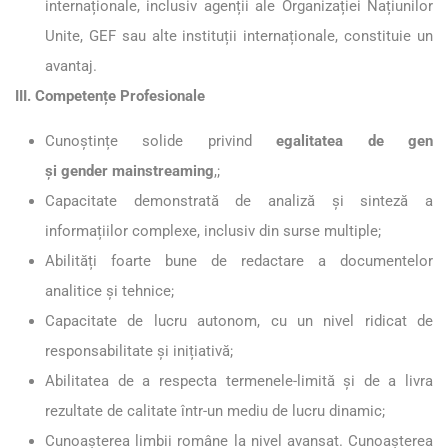
internaționale, inclusiv agenții ale Organizației Națiunilor
Unite, GEF sau alte instituții internaționale, constituie un
avantaj.
III. Competențe Profesionale
Cunoștințe solide privind
egalitatea de gen
și gender mainstreaming
,;
Capacitate demonstrată de analiză și sinteză a
informațiilor complexe, inclusiv din surse multiple;
Abilități foarte bune de redactare a documentelor
analitice și tehnice;
Capacitate de lucru autonom, cu un nivel ridicat de
responsabilitate și inițiativă;
Abilitatea de a respecta termenele-limită și de a livra
rezultate de calitate într-un mediu de lucru dinamic;
Cunoașterea limbii române la nivel avansat. Cunoașterea