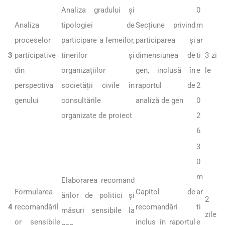
Analiza gradului și
0
Analiza
tipologiei de
Secțiune privind
m
proceselor
participare a femeilor,
participarea și
ar
3
participative
tinerilor și
dimensiunea de
ti
3 zi
din
organizațiilor
gen, inclusă în
e
le
perspectiva
societății civile în
raportul de
2
genului
consultările
analiză de gen
0
organizate de proiect
2
6
3
0
m
Elaborarea recomand
Formularea
Capitol de
ar
ărilor de politici și
2
4
recomandăril
recomandări
ti
măsuri sensibile la
zile
or sensibile
inclus în raportul
e