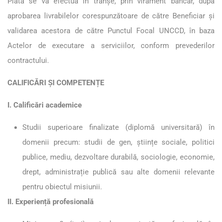
Plata se va efectua în tranșe, prin virament bancar, după
aprobarea livrabilelor corespunzătoare de către Beneficiar și
validarea acestora de către Punctul Focal UNCCD, în baza
Actelor de executare a serviciilor, conform prevederilor
contractului.
CALIFICĂRI ȘI COMPETENȚE
I. Calificări academice
Studii superioare finalizate (diplomă universitară) în
domenii precum: studii de gen, științe sociale, politici
publice, mediu, dezvoltare durabilă, sociologie, economie,
drept, administrație publică sau alte domenii relevante
pentru obiectul misiunii.
II. Experiență profesională