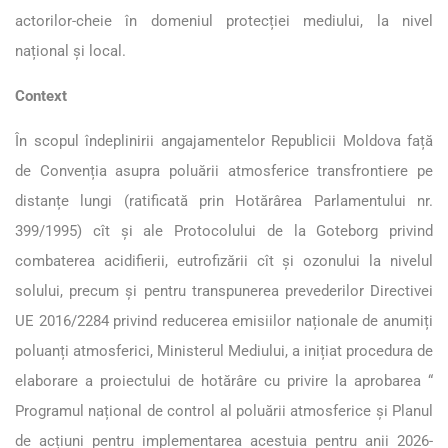
actorilor-cheie în domeniul protecției mediului, la nivel
național și local.
Context
În scopul îndeplinirii angajamentelor Republicii Moldova față
de Convenția asupra poluării atmosferice transfrontiere pe
distanțe lungi (ratificată prin Hotărârea Parlamentului nr.
399/1995) cît și ale Protocolului de la Goteborg privind
combaterea acidifierii, eutrofizării cît și ozonului la nivelul
solului, precum și pentru transpunerea prevederilor Directivei
UE 2016/2284 privind reducerea emisiilor naționale de anumiți
poluanți atmosferici, Ministerul Mediului, a inițiat procedura de
elaborare a proiectului de hotărâre cu privire la aprobarea “
Programul național de control al poluării atmosferice și Planul
de acțiuni pentru implementarea acestuia pentru anii 2026-