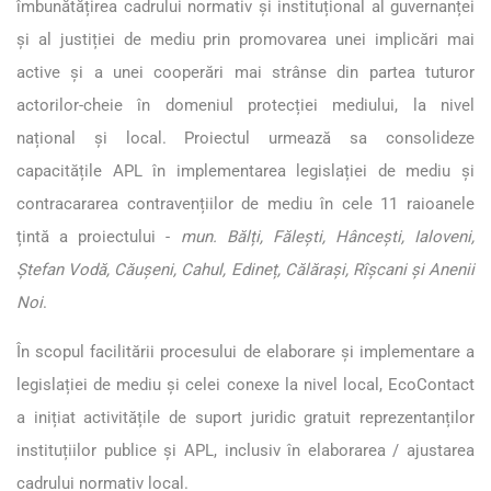
îmbunătățirea cadrului normativ și instituțional al guvernanței
și al justiției de mediu prin promovarea unei implicări mai
active și a unei cooperări mai strânse din partea tuturor
actorilor-cheie în domeniul protecției mediului, la nivel
național și local. Proiectul urmează sa consolideze
capacitățile APL în implementarea legislației de mediu și
contracararea contravențiilor de mediu în cele 11 raioanele
țintă a proiectului -
mun. Bălți, Fălești, Hâncești, Ialoveni,
Ștefan Vodă, Căușeni, Cahul, Edineț, Călărași, Rîșcani și Anenii
Noi
.
În scopul facilitării procesului de elaborare și implementare a
legislației de mediu și celei conexe la nivel local, EcoContact
a inițiat activitățile de suport juridic gratuit reprezentanților
instituțiilor publice și APL, inclusiv în elaborarea / ajustarea
cadrului normativ local.