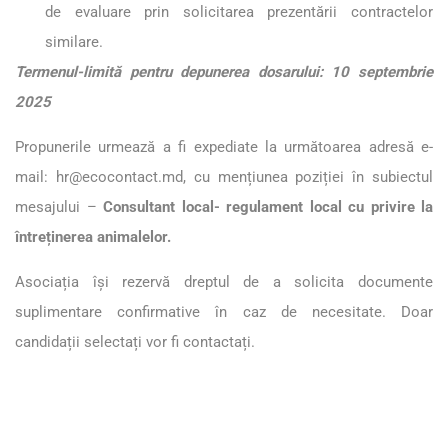
de evaluare prin solicitarea prezentării contractelor
similare.
Termenul-limită pentru depunerea dosarului: 10 septembrie
2025
Propunerile urmează a fi expediate la următoarea adresă e-
mail:
hr@ecocontact.md
, cu mențiunea poziției în subiectul
mesajului –
Consultant local- regulament local cu privire la
întreținerea animalelor.
Asociația își rezervă dreptul de a solicita documente
suplimentare confirmative în caz de necesitate. Doar
candidații selectați vor fi contactați.