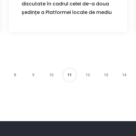
discutate în cadrul celei de-a doua
ședințe a Platformei locale de mediu
8
9
10
11
12
13
14