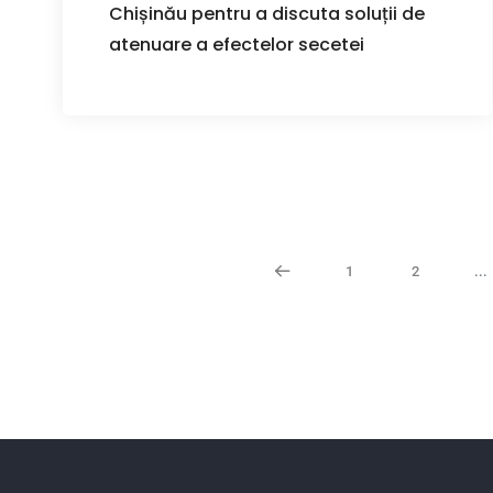
Chișinău pentru a discuta soluții de
atenuare a efectelor secetei
1
2
...