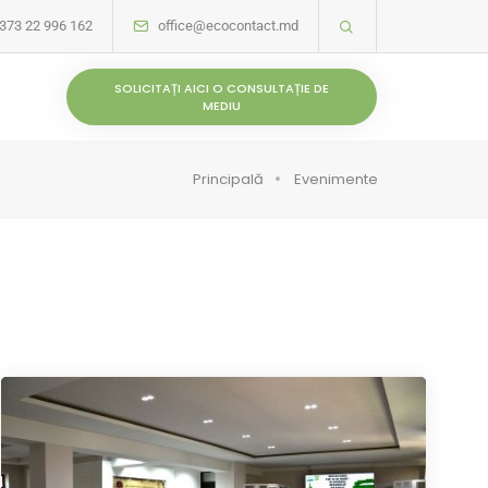
373 22 996 162
office@ecocontact.md
SOLICITAȚI AICI O CONSULTAȚIE DE
MEDIU
Principală
Evenimente