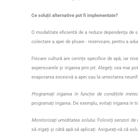
Ce soluții alternative pot fi implementate?
O modalitate eficientă de a reduce dependența de sur
colectare a apei de ploaie - rezervoare, pentru a adun
Fiecare cultură are cerințe specifice de apă, iar nive
aspersoarele și irigarea prin jet. Alegeți cea mai potr
evaporarea excesivă a apei sau la umectarea neunif
Programați irigarea în funcție de condițiile meteo
programați irigarea. De exemplu, evitați irigarea în t
Monitorizați umiditatea solului
. Folosiți senzori de
să irigați și câtă apă să aplicați. Asigurați-vă că sol