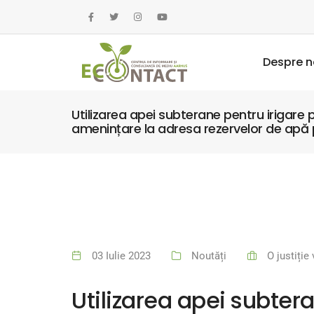
Despre n
Utilizarea apei subterane pentru irigare
amenințare la adresa rezervelor de apă po
03 Iulie 2023
Noutăți
O justiție
Utilizarea apei subter