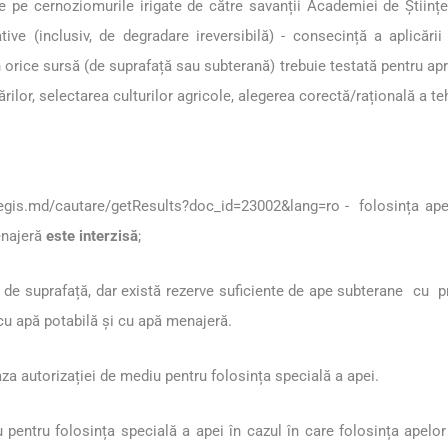
 pe cernoziomurile irigate de către savanții Academiei de Științe,
ve (inclusiv, de degradare ireversibilă) - consecință a aplicării i
n orice sursă (de suprafață sau subterană) trebuie testată pentru apre
ilor, selectarea culturilor agricole, alegerea corectă/rațională a teh
legis.md/cautare/getResults?doc_id=23002&lang=ro
- folosința apel
enajeră
este interzisă
;
 de suprafață, dar există rezerve suficiente de ape subterane cu pr
 cu apă potabilă și cu apă menajeră.
za autorizației de mediu pentru folosința specială a apei.
pentru folosința specială a apei în cazul în care folosința apelor