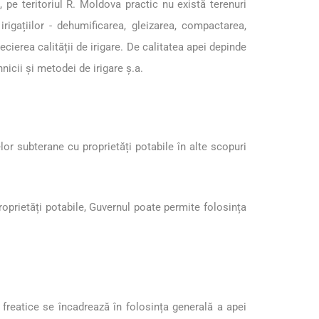
 pe teritoriul R. Moldova practic nu există terenuri
rigațiilor - dehumificarea, gleizarea, compactarea,
cierea calității de irigare. De calitatea apei depinde
nicii și metodei de irigare ş.a.
or subterane cu proprietăți potabile în alte scopuri
oprietăți potabile, Guvernul poate permite folosința
 freatice se încadrează în folosința generală a apei