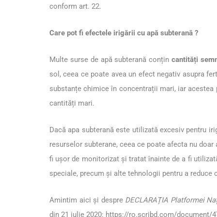
conform art. 22.
Care pot fi efectele irigării cu apă subterană ?
Multe surse de apă subterană conțin
cantități semn
sol, ceea ce poate avea un efect negativ asupra fert
substanțe chimice în concentrații mari, iar aceste
cantități mari.
Dacă apa subterană este utilizată excesiv pentru iri
resurselor subterane, ceea ce poate afecta nu doar agr
fi ușor de monitorizat și tratat înainte de a fi utili
speciale, precum și alte tehnologii pentru a reduce 
Amintim aici și despre
DECLARAȚIA Platformei Națion
din 21 iulie 2020:
https://ro.scribd.com/document/4