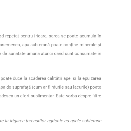
d repetat pentru irigare, sarea se poate acumula în
 De asemenea, apa subterană poate conține minerale și
eme de sănătate umană atunci când sunt consumate în
poate duce la scăderea calității apei și la epuizarea
apa de suprafață (cum ar fi râurile sau lacurile) poate
ă adesea un efort suplimentar. Este vorba despre filtre
e la irigarea terenurilor agricole cu apele subterane