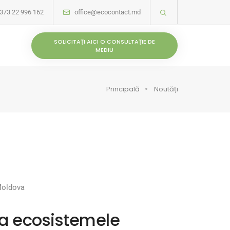
373 22 996 162
office@ecocontact.md
SOLICITAȚI AICI O CONSULTAȚIE DE
MEDIU
Principală
Noutăți
 Moldova
ta ecosistemele