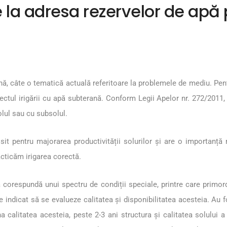
la adresa rezervelor de apă p
nă, câte o tematică actuală referitoare la problemele de mediu. Pent
ectul irigării cu apă subterană. Conform Legii Apelor nr. 272/2011
olul sau cu subsolul.
t pentru majorarea productivității solurilor și are o importanță m
cticăm irigarea corectă.
 corespundă unui spectru de condiții speciale, printre care primord
te indicat să se evalueze calitatea și disponibilitatea acesteia. Au f
 calitatea acesteia, peste 2-3 ani structura și calitatea solului a