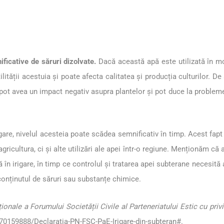
ificative de săruri dizolvate.
Dacă această apă este utilizată în mo
ilității acestuia și poate afecta calitatea și producția culturilor.
a pot avea un impact negativ asupra plantelor și pot duce la probl
gare, nivelul acesteia poate scădea semnificativ în timp. Acest fapt 
icultura, ci și alte utilizări ale apei într-o regiune. Menționăm că 
zată în irigare, în timp ce controlul și tratarea apei subterane necesit
conținutul de săruri sau substanțe chimice.
ale a Forumului Societății Civile al Parteneriatului Estic cu privir
70159888/Declaratia-PN-FSC-PaE-Irigare-din-subteran#
.