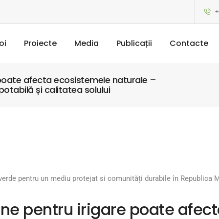
+
oi
Proiecte
Media
Publicații
Contacte
 poate afecta ecosistemele naturale –
tabilă și calitatea solului
 verde pentru un mediu protejat si comunități durabile în Republica
ane pentru irigare poate afec