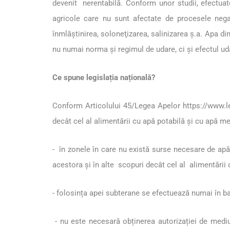
devenit nerentabilă. Conform unor studii, efectuate
agricole care nu sunt afectate de procesele negati
înmlăştinirea, soloneţizarea, salinizarea ş.a. Apa di
nu numai norma și regimul de udare, ci și efectul udăr
Ce spune legislația națională?
Conform Articolului 45/Legea Apelor
https://www.
decât cel al alimentării cu apă potabilă şi cu apă m
- în zonele în care nu există surse necesare de apă
acestora şi în alte scopuri decât cel al alimentării
- folosința apei subterane se efectuează numai în ba
- nu este necesară obținerea autorizației de mediu 