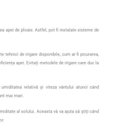
a apei de ploaie. Astfel, pot fi instalate sisteme de
te tehnici de irigare disponibile, cum ar fi picurarea,
 eficiența apei. Evitați metodele de irigare care duc la
 umiditatea relativă și viteza vântului atunci când
sunt mai mari.
iditate al solului. Aceasta vă va ajuta să știți când
or.