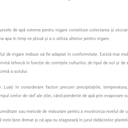
sele de apă externe pentru irigare constituie colectarea și stocare
a apa în timp ce plouă și a o utiliza ulterior pentru irigare.
lul de irigare trebuie să fie adaptat în conformitate. Există mai mul
ivită tehnică în funcție de cerințele culturilor, de tipul de sol și de
ormă a solului.
.
Luați în considerare factori precum precipitațiile, temperatura,
impul orelor de vârf ale zilei, când pierderile de apă prin evaporare 
 umiditate sau metode de măsurare pentru a monitoriza nivelul de um
ul este bine drenat și că apa nu stagnează în jurul rădăcinilor plantel