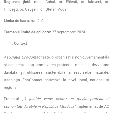
Regiunea țintă:
mun. Cahul, or. Fălești, or. Ialoveni, or.
Hîncești, or. Căușeni, or. Ștefan Vodă
Limba de lucru:
română.
Termenul limită de aplicare:
27 septembrie 2024.
Context
Asociația EcoContact
este o organizație non-guvernamentală
și are drept scop promovarea protecției mediului, dezvoltare
durabilă și utilizarea sustenabilă a resurselor naturale.
Asociația EcoContact activează la nivel local, național și
regional.
Proiectul
„O justiție verde pentru un mediu protejat si
comunități durabile în Republica Moldova”
implementat de AO