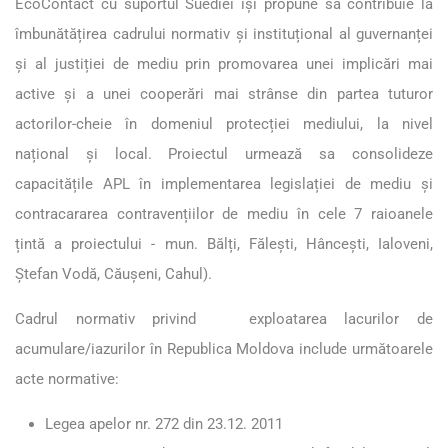
EcoContact cu suportul Suediei își propune să contribuie la
îmbunătățirea cadrului normativ și instituțional al guvernanței
și al justiției de mediu prin promovarea unei implicări mai
active și a unei cooperări mai strânse din partea tuturor
actorilor-cheie în domeniul protecției mediului, la nivel
național și local. Proiectul urmează sa consolideze
capacitățile APL în implementarea legislației de mediu și
contracararea contravențiilor de mediu în cele 7 raioanele
țintă a proiectului - mun. Bălți, Fălești, Hâncești, Ialoveni,
Ștefan Vodă, Căușeni, Cahul).
Cadrul normativ privind exploatarea lacurilor de
acumulare/iazurilor în Republica Moldova include următoarele
acte normative:
Legea apelor nr. 272 din 23.12. 2011