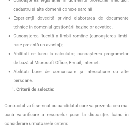
Cunoașterea legislației în domeniul protecției mediului,
cadastru și alte domenii conexe sarcinii
Experiență dovedită privind elaborarea de documente
tehnice în domeniul gestionării bazinelor acvatice.
Cunoașterea fluentă a limbii române (cunoașterea limbii
ruse prezintă un avantaj);
Abilitați de lucru la calculator, cunoașterea programelor
de bază al Microsoft Office, E-mail, Internet.
Abilități bune de comunicare și interacțiune cu alte
persoane.
Criterii de selecție:
Contractul va fi semnat cu candidatul care va prezenta cea mai
bună valorificare a resurselor puse la dispoziție, luând în
considerare următoarele criterii: