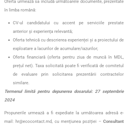
Oferta urmează sa includă următoarele documente, prezentate
în limba română:
CV-ul candidatului cu accent pe serviciile prestate
anterior și experiența relevantă;
Oferta tehnică cu descrierea experienței și a proiectului de
exploatare a lacurilor de acumulare/iazurilor;
Oferta financiară (oferta pentru ziua de muncă în MDL,
prețul net). Taxa solicitată poate fi verificată de comitetul
de evaluare prin solicitarea prezentării contractelor
similare.
Termenul limită pentru depunerea dosarului: 27 septembrie
2024
Propunerile urmează a fi expediate la următoarea adresă e-
mail:
hr@ecocontact.md
, cu mențiunea poziției –
Consultant