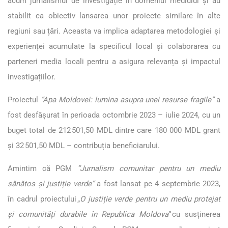
acum jurnalismul de investigație în domeniul mediului și au
stabilit ca obiectiv lansarea unor proiecte similare în alte
regiuni sau țări. Aceasta va implica adaptarea metodologiei și
experienței acumulate la specificul local și colaborarea cu
parteneri media locali pentru a asigura relevanța și impactul
investigațiilor.
Proiectul
”Apa Moldovei: lumina asupra unei resurse fragile”
a
fost desfășurat în perioada octombrie 2023 – iulie 2024, cu un
buget total de 212 501,50 MDL dintre care 180 000 MDL grant
și 32 501,50 MDL – contribuția beneficiarului.
Amintim că PGM
”Jurnalism comunitar pentru un mediu
sănătos și justiție verde”
a fost lansat pe 4 septembrie 2023,
în cadrul proiectului „
O justiție verde pentru un mediu protejat
și comunități durabile în Republica Moldova
” cu susținerea