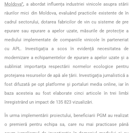
Moldova
"
,
a abordat influența industriei vinicole asupra stării
râurilor mici din Moldova, evaluând practicile existente de în
cadrul sectorului, dotarea fabricilor de vin cu sisteme de pre
epurare sau epurare a apelor uzate, măsurile de protecție a
mediului implementate de companiile vinicole în parteneriat
cu APL. Investigația a scos în evidență necesitatea de
modernizare a echipamentelor de epurare a apelor uzate și a
subliniat importanța respectării normelor ecologice pentru
protejarea resurselor de apă ale țării. Investigația jurnalistică a
fost difuzată pe opt platforme și portaluri media online, iar în
baza acesteia au fost elaborate cinci articole în trei limbi
înregistrând un impact de 135 823 vizualizări.
În urma implementării proiectului, beneficiarii PGM au realizat
o premieră pentru echipa sa, care nu mai practicase până