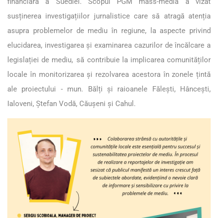
financiară a Suediei. Scopul PGM mass-media a vizat
susținerea investigațiilor jurnalistice care să atragă atenția
asupra problemelor de mediu în regiune, la aspecte privind
elucidarea, investigarea și examinarea cazurilor de încălcare a
legislației de mediu, să contribuie la implicarea comunităților
locale în monitorizarea și rezolvarea acestora în zonele țintă
ale proiectului - mun. Bălți și raioanele Fălești, Hâncești,
Ialoveni, Ștefan Vodă, Căușeni și Cahul.