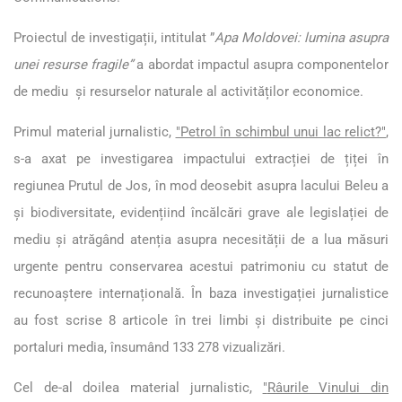
Proiectul de investigații, intitulat ”
Apa Moldovei: lumina asupra
unei resurse fragile”
a abordat impactul asupra componentelor
de mediu și resurselor naturale al activităților economice.
Primul material jurnalistic,
"Petrol în schimbul unui lac relict?"
,
s-a axat pe investigarea impactului extracției de țiței în
regiunea Prutul de Jos, în mod deosebit asupra lacului Beleu a
și biodiversitate, evidențiind încălcări grave ale legislației de
mediu și atrăgând atenția asupra necesității de a lua măsuri
urgente pentru conservarea acestui patrimoniu cu statut de
recunoaștere internațională. În baza investigației jurnalistice
au fost scrise 8 articole în trei limbi și distribuite pe cinci
portaluri media, însumând 133 278 vizualizări.
Cel de-al doilea material jurnalistic,
"
Râurile Vinului din