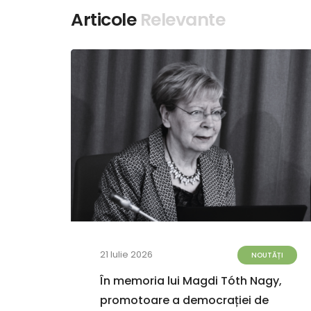
Articole
Relevante
21 Iulie 2026
TĂȚI
NOUTĂȚI
terea
În memoria lui Magdi Tóth Nagy,
6
promotoare a democrației de