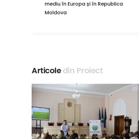
ei.
mediu în Europa și în Republica
uli
Moldova
r
Articole
din Proiect