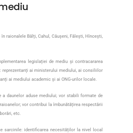
e mediu
 raionalele Bălți, Cahul, Căușeni, Fălești, Hîncești,
implementarea legislației de mediu și contracararea
reprezentanți ai ministerului mediului, ai consiliilor
ntanți ai mediului academic și ai ONG-urilor locale.
e a daunelor aduse mediului; vor stabili formate de
raioanelor; vor contribui la îmbunătățirea respectării
borări, etc.
arcinile: identificarea necesităților la nivel local