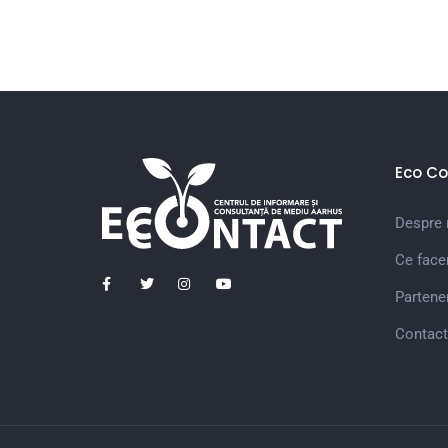
Eco Co
Despre 
Ce fac
Partener
Contact