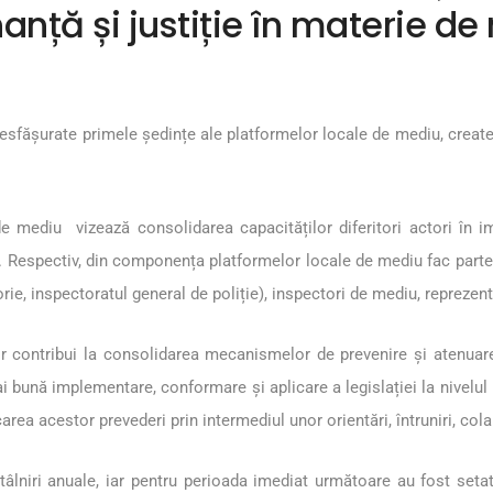
nță și justiție în materie d
sfășurate primele ședințe ale platformelor locale de mediu, create în
e de mediu vizează consolidarea capacităților diferitori actori în 
ă. Respectiv, din componența platformelor locale de mediu fac parte: 
orie, inspectoratul general de poliție), inspectori de mediu, repreze
vor contribui la consolidarea mecanismelor de prevenire și atenuar
i bună implementare, conformare și aplicare a legislației la nivelul 
carea acestor prevederi prin intermediul unor orientări, întruniri, cola
lniri anuale, iar pentru perioada imediat următoare au fost setate s