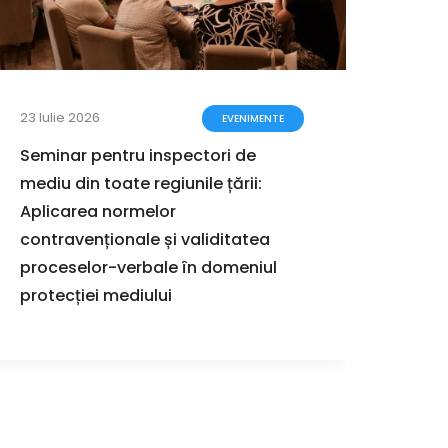
23 Iulie 2026
17 Iuli
EVENIMENTE
Seminar pentru inspectori de
Ghidu
mediu din toate regiunile țării:
proce
Aplicarea normelor
stra
contravenționale și validitatea
proceselor-verbale în domeniul
protecției mediului