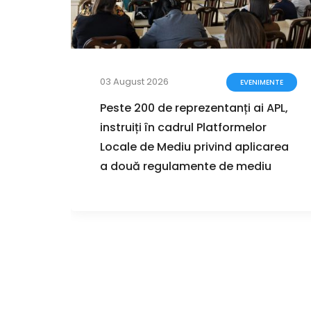
03 August 2026
ZIȚII
EVENIMENTE
zarea
Peste 200 de reprezentanți ai APL,
instruiți în cadrul Platformelor
ul
Locale de Mediu privind aplicarea
r de
a două regulamente de mediu