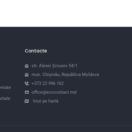
Contacte
str. Alexei Șciusev 54/1
mun. Chișinău, Republica Moldova
e
+373 22 996 162
entate
office@ecocontact.md
vitate
Vezi pe hartă