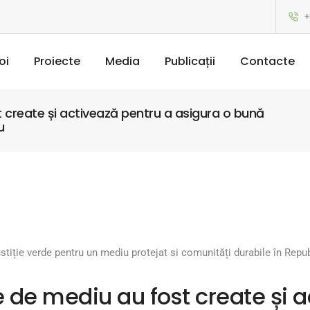
+
oi
Proiecte
Media
Publicații
Contacte
 create și activează pentru a asigura o bună
u
ustiție verde pentru un mediu protejat si comunități durabile în Rep
 de mediu au fost create și 