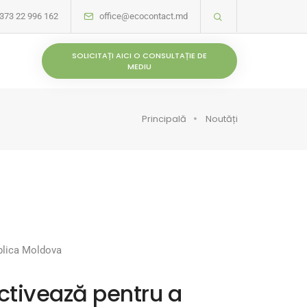
373 22 996 162
office@ecocontact.md
SOLICITAȚI AICI O CONSULTAȚIE DE
MEDIU
Principală
Noutăți
ublica Moldova
activează pentru a