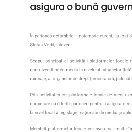
asigura o bună guverna
În perioada octombrie – noiembrie curent, au fost de
Ștefan Vodă, Ialoveni.
Scopul principal al activității platformelor local
contravențiilor de mediu la nivelului raioanelor-țint
raionale, ai organelor de drept (procuratură, judecăt
Prin activitatea lor, platformele locale de mediu 
cooperare cu diferiți parteneri pentru a asigura o ma
la nivel local a legislației naționale de mediu și apli
Membrii platformelor locale vor avea mai multe întâ