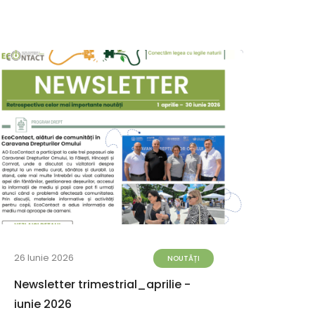
26 Iunie 2026
23 Iun
NOUTĂȚI
Newsletter trimestrial_aprilie -
Iord
iunie 2026
alea