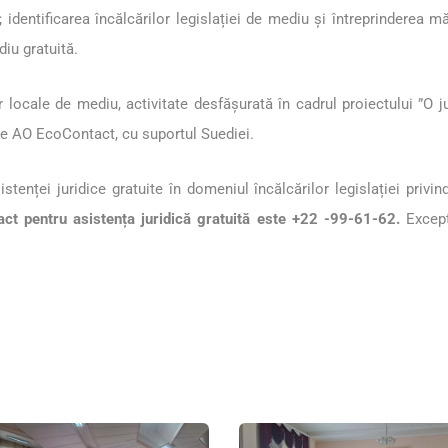
identificarea încălcărilor legislației de mediu și întreprinderea 
diu gratuită.
locale de mediu, activitate desfășurată în cadrul proiectului ”O ju
re AO EcoContact, cu suportul Suediei.
tenței juridice gratuite în domeniul încălcărilor legislației privi
act pentru asistența juridică gratuită este +22 -99-61-62.
Excepț