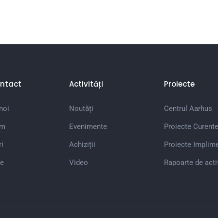
ntact
Activități
Proiecte
noi
Noutăți
Centrul Aarhus
em
Evenimente
Proiecte Curent
i
Achiziții
Proiecte Implim
e
Video
Rapoarte de acti