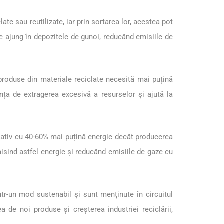
ate sau reutilizate, iar prin sortarea lor, acestea pot
re ajung în depozitele de gunoi, reducând emisiile de
i produse din materiale reciclate necesită mai puțină
ța de extragerea excesivă a resurselor și ajută la
mativ cu 40-60% mai puțină energie decât producerea
omisind astfel energie și reducând emisiile de gaze cu
ntr-un mod sustenabil și sunt menținute în circuitul
 de noi produse și creșterea industriei reciclării,