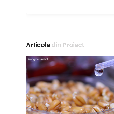
r
Articole
din Proiect