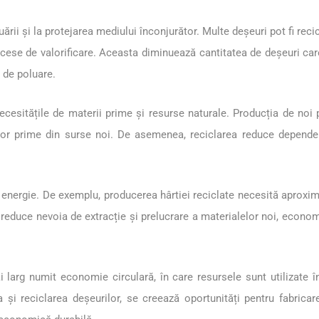
rii și la protejarea mediului înconjurător. Multe deșeuri pot fi recicl
rocese de valorificare. Aceasta diminuează cantitatea de deșeuri ca
l de poluare.
 necesitățile de materii prime și resurse naturale. Producția de no
lor prime din surse noi. De asemenea, reciclarea reduce dependen
 energie. De exemplu, producerea hârtiei reciclate necesită aproxi
se reduce nevoia de extracție și prelucrare a materialelor noi, econ
 larg numit economie circulară, în care resursele sunt utilizate î
și reciclarea deșeurilor, se creează oportunități pentru fabricarea