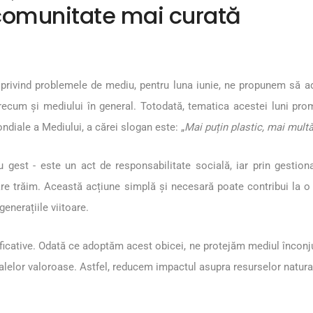
 comunitate mai curată
 privind problemele de mediu, pentru luna iunie, ne propunem să ad
precum și mediului în general. Totodată, tematica acestei luni p
ndiale a Mediului, a cărei slogan este
: „
Mai puțin plastic, mai multă
 gest - este un act de responsabilitate socială, iar prin gestio
 trăim. Această acțiune simplă și necesară poate contribui la o ca
generațiile viitoare.
nificative. Odată ce adoptăm acest obicei, ne protejăm mediul înconju
erialelor valoroase. Astfel, reducem impactul asupra resurselor natur