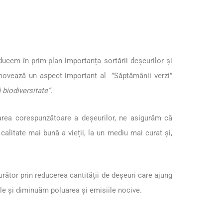
ucem în prim-plan importanța sortării deșeurilor și
romovează un aspect important al ”Săptămânii verzi”
 biodiversitate”.
narea corespunzătoare a deșeurilor, ne asigurăm că
litate mai bună a vieții, la un mediu mai curat și,
rător prin reducerea cantității de deșeuri care ajung
ale și diminuăm poluarea și emisiile nocive.