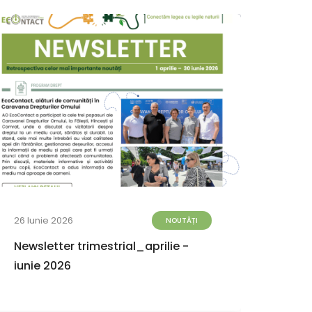
26 Iunie 2026
23 Iun
NOUTĂȚI
Newsletter trimestrial_aprilie -
Iord
iunie 2026
alea
de co
PRTR