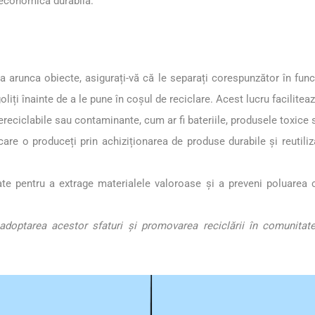
 economică durabilă.
 a arunca obiecte, asigurați-vă că le separați corespunzător în funcți
e goliți înainte de a le pune în coșul de reciclare. Acest lucru facili
nereciclabile sau contaminante, cum ar fi bateriile, produsele toxice 
are o produceți prin achiziționarea de produse durabile și reutilizab
ate pentru a extrage materialele valoroase și a preveni poluarea 
adoptarea acestor sfaturi și promovarea reciclării în comunitate