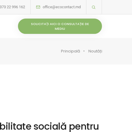
373 22 996 162
office@ecocontact.md
SOLICITAȚI AICI O CONSULTAȚIE DE
MEDIU
Principală
Noutăți
ilitate socială pentru