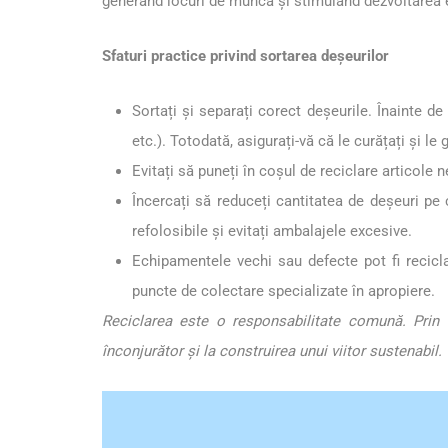
generând locuri de muncă și stimulând dezvoltarea
Sfaturi practice privind sortarea deșeurilor
Sortați și separați corect deșeurile. Înainte de
etc.). Totodată, asigurați-vă că le curățați și l
Evitați să puneți în coșul de reciclare articole 
Încercați să reduceți cantitatea de deșeuri pe c
refolosibile și evitați ambalajele excesive.
Echipamentele vechi sau defecte pot fi recicl
puncte de colectare specializate în apropiere.
Reciclarea este o responsabilitate comună. Prin 
înconjurător și la construirea unui viitor sustenabil.