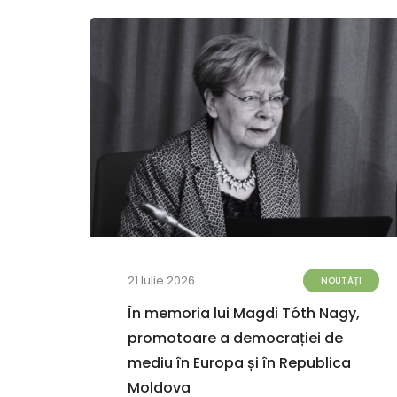
21 Iulie 2026
TĂȚI
NOUTĂȚI
terea
În memoria lui Magdi Tóth Nagy,
6
promotoare a democrației de
ei.
mediu în Europa și în Republica
uli
Moldova