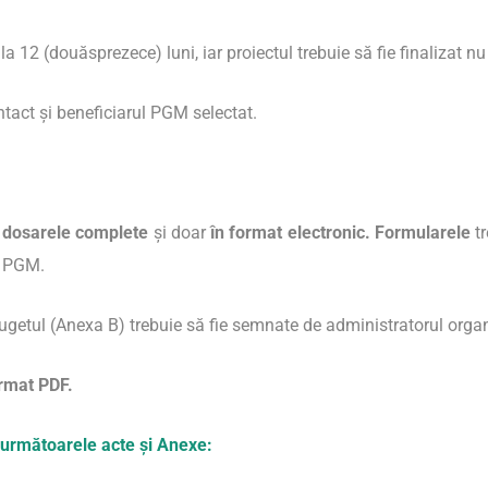
ă la 12 (douăsprezece) luni, iar proiectul trebuie să fie finalizat 
ntact și beneficiarul PGM selectat.
r
dosarele complete
și doar
în format electronic
.
Formularele
tr
r PGM.
bugetul (Anexa B) trebuie să fie semnate de administratorul org
rmat PDF.
ă următoarele acte și Anexe: