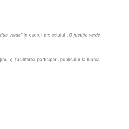
tiția verde”
în cadrul proiectului
„O justiție verde
ul și facilitarea participării publicului la luarea