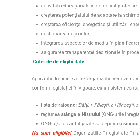
activități educaționale în domeniul protecției
creșterea potențialului de adaptare la schimbă
creșterea eficienței energetice și utilizării ene
gestionarea deșeurilor;
integrarea aspectelor de mediu în planificarea po
asigurarea transparenței decizionale în proces
Criteriile de eligibilitate
Aplicanții trebuie să fie organizații neguverna
conform legislației în vigoare, cu un sistem contab
lista de raioane:
Bălți, r. Fălești, r. Hâncești, 
regiunea
stânga a Nistrului
(ONG-urile înregis
ONG-ul/aplicantul poate să depună
o singu
Nu sunt eligibile!
Organizațiile înregistrate în 