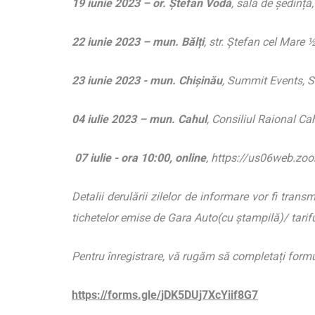
19 iunie 2023 – or.
Ștefan Vodă
, sala de ședință
22 iunie 2023 – mun. Bălți
, str. Ștefan cel Mare 
23 iunie 2023 - mun. Chișinău
, Summit Events, Sa
04 iulie 2023 – mun. Cahul
, Consiliul Raional Ca
07 iulie - ora 10:00, online
, https://us06web
Detalii derulării zilelor de informare vor fi tran
tichetelor emise de Gara Auto(cu ștampilă)/ tarif
Pentru înregistrare, vă rugăm să completați formul
https://forms.gle/jDK5DUj7XcYiif8G7