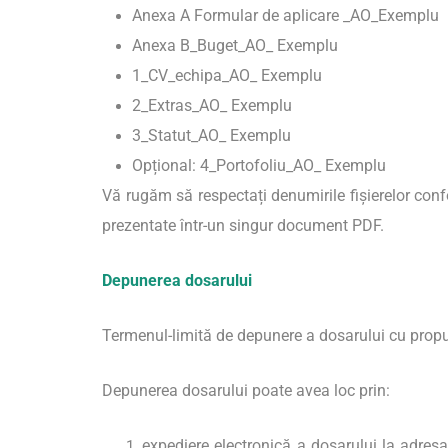
Anexa A Formular de aplicare _AO_Exemplu
Anexa B_Buget_AO_ Exemplu
1_CV_echipa_AO_ Exemplu
2_Extras_AO_ Exemplu
3_Statut_AO_ Exemplu
Opțional: 4_Portofoliu_AO_ Exemplu
Vă rugăm să respectați denumirile fișierelor co
prezentate într-un singur document PDF.
Depunerea dosarului
Termenul-limită de depunere a dosarului cu prop
Depunerea dosarului poate avea loc prin:
expediere electronică a dosarului la adres