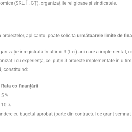
nomice (SRL, ÎI, GȚ), organizațiile religioase și sindicatele.
proiectelor, aplicantul poate solicita
următoarele limite de fina
izație înregistrată în ultimii 3 (trei) ani care a implementat, cel
zații cu experiență, cel puțin 3 proiecte implementate în ultimii
ă
, constituind:
Rata co-finanțării
5 %
10 %
spundere cu bugetul aprobat (parte din contractul de grant semna