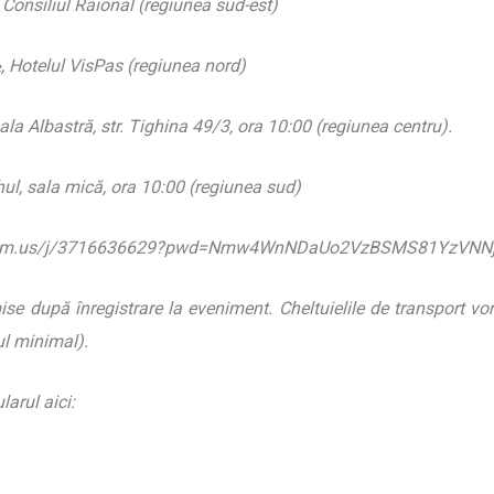
, Consiliul Raional (regiunea sud-est)
½, Hotelul VisPas (regiunea nord)
la Albastră, str. Tighina 49/3, ora 10:00 (regiunea centru).
hul, sala mică, ora 10:00 (regiunea sud)
.zoom.us/j/3716636629?pwd=Nmw4WnNDaUo2VzBSMS81YzVN
smise după înregistrare la eveniment. Cheltuielile de transport vor
ul minimal).
arul aici: