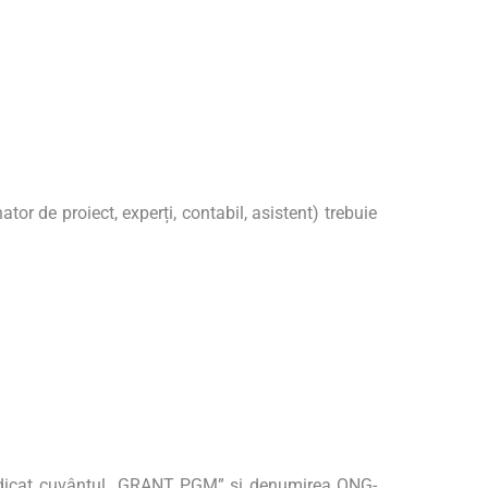
tor de proiect, experți, contabil, asistent) trebuie
 indicat cuvântul „GRANT PGM” și denumirea ONG-