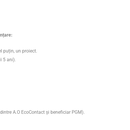
nțare:
 puțin, un proiect.
 5 ani).
t dintre A.O EcoContact și beneficiar PGM).