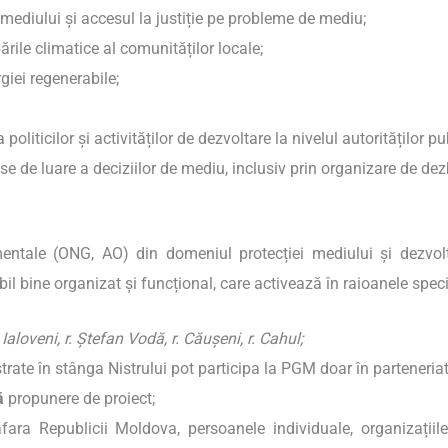
 mediului și accesul la justiție pe probleme de mediu;
rile climatice al comunităților locale;
rgiei regenerabile;
liticilor și activităților de dezvoltare la nivelul autorităților publi
e de luare a deciziilor de mediu, inclusiv prin organizare de dezb
mentale (ONG, AO) din domeniul protecției mediului și dezvolt
il bine organizat și funcțional, care activează în raioanele speci
r. Ialoveni, r. Ștefan Vodă, r. Căușeni, r. Cahul;
trate în stânga Nistrului pot participa la PGM doar în parteneria
ră
propunere de proiect;
afara Republicii Moldova, persoanele individuale, organizațiile/