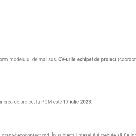
nform modelului de mai sus.
CV-urile echipei de proiect
(coordona
unerea de proiect la PGM este
17 iulie 2023.
a
grant@ecocontact.md.
În subiectul mesajului trebuie să fie