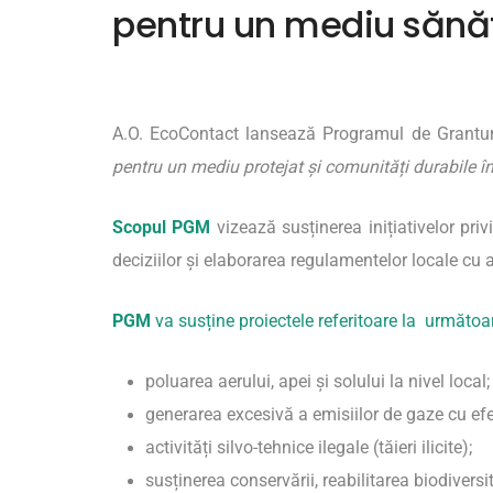
pentru un mediu sănăto
A.O. EcoContact lansează Programul de Grantu
pentru un mediu protejat și comunități durabile 
Scopul PGM
vizează susținerea inițiativelor priv
deciziilor și elaborarea regulamentelor locale cu
PGM
va susține proiectele referitoare la următo
poluarea aerului, apei și solului la nivel local;
generarea excesivă a emisiilor de gaze cu efe
activități silvo-tehnice ilegale (tăieri ilicite);
susținerea conservării, reabilitarea biodiversită