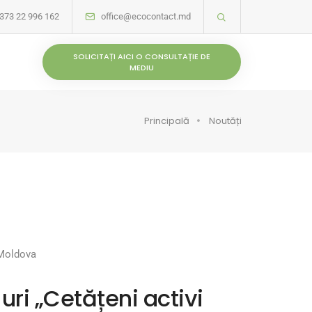
373 22 996 162
office@ecocontact.md
SOLICITAȚI AICI O CONSULTAȚIE DE
MEDIU
Principală
Noutăți
 Moldova
ri „Cetățeni activi