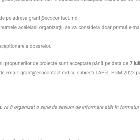
 de pe adresa
grant@ecocontact.md
;
n numele aceleiași organizații, se va considera doar primul e-m
recepționare a dosarelor.
erii propunerilor de proiecte sunt acceptate până pe data de
7 iu
 de email:
grant@ecocontact.md
cu subiectul APEL PGM 2023 p
va fi organizat o serie de sesiuni de informare atât în formatul fi