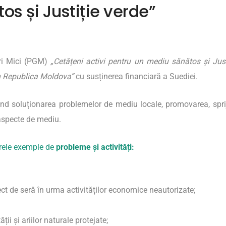
s și Justiție verde”
ri Mici (PGM)
„Cetățeni activi pentru un mediu sănătos și Jus
în Republica Moldova”
cu susținerea financiară a Suediei.
ind soluționarea problemelor de mediu locale, promovarea, sprijin
 aspecte de mediu.
arele exemple de
probleme și activități:
ct de seră în urma activităților economice neautorizate;
ții și ariilor naturale protejate;