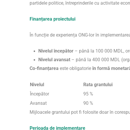
partidele politice, întreprinderile cu activitate eco
Finanțarea proiectului
În funcție de experiența ONG-lor în implementarea 
Nivelul începător
– până la 100 000 MDL, organ
Nivelul avansat
– până la 400 000 MDL (organi
Co-finanțarea
este obligatorie
în formă monetar
Nivelul
Rata grantului
Începător
95 %
Avansat
90 %
Mijloacele grantului pot fi folosite doar în core
Perioada de implementare