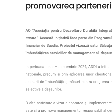
promovarea parteneria
AO “Asociația pentru Dezvoltare Durabilă Integr
curate”
. Această inițiativă face parte din Programu
financiar de Suedia. Proiectul vizează satul Sălcuț
îmbunătățirea serviciilor de management al deșeuril
În perioada iunie – septembrie 2024, ADDI a inițiat
naționale, precum și prin aplicarea unor chestionare
scenarii de îmbunătățire, măsuri pentru creșterea r
selective a deșeurilor.
O altă activitate a vizat elaborarea și implementare
sate și a promova managementul responsabil al deș