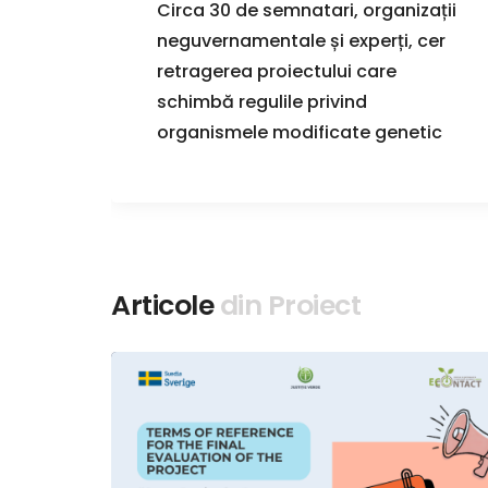
gy,
Circa 30 de semnatari, organizații
e
neguvernamentale și experți, cer
ca
retragerea proiectului care
schimbă regulile privind
organismele modificate genetic
Articole
din Proiect