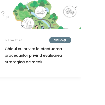
17 Iulie 2026
13 Iuli
PUBLICAȚII
Ghidul cu privire la efectuarea
Anun
procedurilor privind evaluarea
servi
strategică de mediu
compl
veder
Infor
Natur
Mold