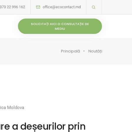
373 22 996 162
office@ecocontact.md
SOLICITAȚI AICI O CONSULTAȚIE DE
MEDIU
Principală
Noutăți
blica Moldova
re a deșeurilor prin