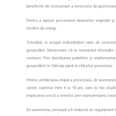
beneficiile de contractare a serviciului de gestionare
Pentru a sprijini procesarea deșeurilor vegetale și
tocător de crengi.
Totodată, în scopul îmbunătățirii ratei de contrac
gospodării. Menționăm că la momentul efectuării st
contract. Prin distribuirea pubelelor și implementa
gospodării) în Sălcuța până la sfârșitul proiectului.
Pentru următoarea etapă a proiectului, de asemenea,
vârste cuprinse între 6 și 18 ani, care își fac stu
implicarea civică a tinerilor, prin reprezentarea creat
De asemenea, urmează a fi elaborat un regulament ti