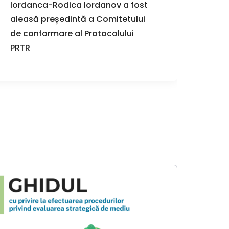
Iordanca-Rodica Iordanov a fost
Repre
aleasă președintă a Comitetului
publi
de conformare al Protocolului
Delta
PRTR
mode
parti