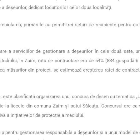
 a deșeurilor, dedicat locuitorilor celor două localități.
 reciclarea, primăriile au primit trei seturi de recipiente pentru c
tare a serviciilor de gestionare a deșeurilor în cele două sate, ur
udiului, în Zaim, rata de contractare era de 54% (834 gospodării d
rea măsurilor din proiect, se estimează creșterea ratei de contrac
 este planificată organizarea unui concurs de desen cu tematica „Un 
diile la liceele din comuna Zaim și satul Sălcuța. Concursul are c
ivă a inițiativelor de protecție a mediului.
p pentru gestionarea responsabilă a deșeurilor și a unui model de co