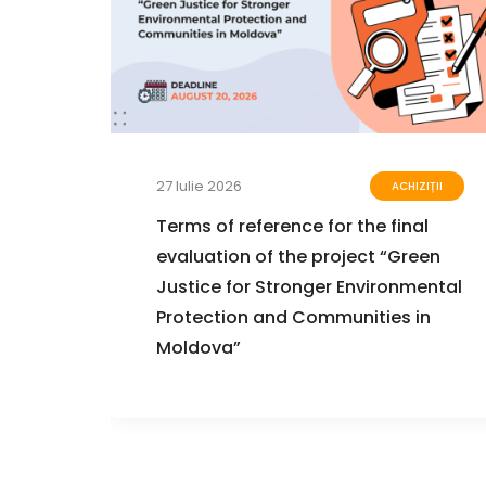
27 Iulie 2026
ENTE
ACHIZIȚII
APL,
Terms of reference for the final
evaluation of the project “Green
area
Justice for Stronger Environmental
u
Protection and Communities in
Moldova”