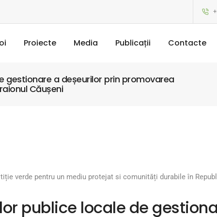
+
oi
Proiecte
Media
Publicații
Contacte
 de gestionare a deșeurilor prin promovarea
raionul Căușeni
stiție verde pentru un mediu protejat si comunități durabile în Repu
lor publice locale de gestiona