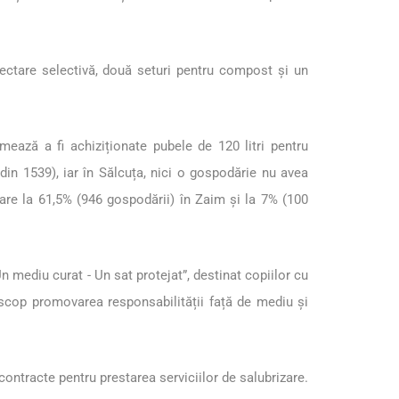
olectare selectivă, două seturi pentru compost și un
mează a fi achiziționate pubele de 120 litri pentru
in 1539), iar în Sălcuța, nici o gospodărie nu avea
tare la 61,5% (946 gospodării) în Zaim și la 7% (100
mediu curat - Un sat protejat”, destinat copiilor cu
a scop promovarea responsabilității față de mediu și
ntracte pentru prestarea serviciilor de salubrizare.