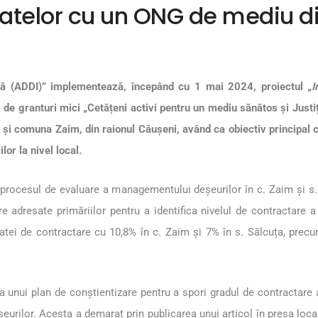
telor cu un ONG de mediu di
ată (ADDI)” implementează, începând cu 1 mai 2024, proiectul
„I
l de granturi mici „Cetățeni activi pentru un mediu sănătos și Justi
a și comuna Zaim, din raionul Căușeni, având ca obiectiv principal c
or la nivel local.
 procesul de evaluare a managementului deșeurilor în c. Zaim și s. 
 adresate primăriilor pentru a identifica nivelul de contractare a 
atei de contractare cu 10,8% în c. Zaim și 7% în s. Sălcuța, precu
a unui plan de conștientizare pentru a spori gradul de contractare 
eurilor. Acesta a demarat prin publicarea unui
articol
în presa local