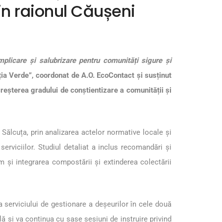
n raionul Căușeni
mplicare și salubrizare pentru comunități sigure și
ția Verde”, coordonat de A.O. EcoContact și susținut
reșterea gradului de conștientizare a comunității și
Sălcuța, prin analizarea actelor normative locale și
serviciilor. Studiul detaliat a inclus recomandări și
m și integrarea compostării și extinderea colectării
a serviciului de gestionare a deșeurilor în cele două
ă și va continua cu șase sesiuni de instruire privind