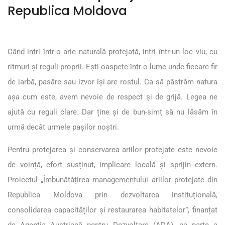
Republica Moldova
Când intri într-o arie naturală protejată, intri într-un loc viu, cu
ritmuri și reguli proprii. Ești oaspete într-o lume unde fiecare fir
de iarbă, pasăre sau izvor își are rostul. Ca să păstrăm natura
așa cum este, avem nevoie de respect și de grijă. Legea ne
ajută cu reguli clare. Dar ține și de bun-simț să nu lăsăm în
urmă decât urmele pașilor noștri.
Pentru protejarea și conservarea ariilor protejate este nevoie
de voință, efort susținut, implicare locală și sprijin extern.
Proiectul „Îmbunătățirea managementului ariilor protejate din
Republica Moldova prin dezvoltarea instituțională,
consolidarea capacităților și restaurarea habitatelor”, finanțat
de Agenția Austriacă pentru Dezvoltare (ADA), ca parte a