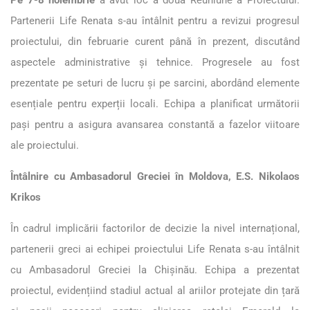
Pe 7-8 noiembrie
a avut loc a doua Reuniune a Proiectului.
Partenerii Life Renata s-au întâlnit pentru a revizui progresul
proiectului, din februarie curent până în prezent, discutând
aspectele administrative și tehnice. Progresele au fost
prezentate pe seturi de lucru și pe sarcini, abordând elemente
esențiale pentru experții locali. Echipa a planificat următorii
pași pentru a asigura avansarea constantă a fazelor viitoare
ale proiectului.
Întâlnire cu Ambasadorul Greciei în Moldova, E.S. Nikolaos
Krikos
În cadrul implicării factorilor de decizie la nivel internațional,
partenerii greci ai echipei proiectului Life Renata s-au întâlnit
cu Ambasadorul Greciei la Chișinău. Echipa a prezentat
proiectul, evidențiind stadiul actual al ariilor protejate din țară