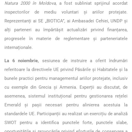
Natura 2000 în Moldova
, a fost subliniat sprijinul acordat
inspectorilor de mediu voluntari și ariilor protejate.
Reprezentanți ai SE „BIOTICA”, ai Ambasadei Cehiei, UNDP și
alți parteneri au împărtășit actualizări privind finanțarea,
progresele în materie de reglementare și parteneriatele
internaționale.
La 6 noiembrie,
sesiunea de instruire a oferit îndrumări
referitoare la directivele UE privind Păsările și Habitatele și la
bunele practici pentru managementul ariilor protejate, inclusiv
cu exemple din Grecia și Armenia. Experții au discutat, de
asemenea, sistemul instituțional pentru gestionarea rețelei
Emerald și pașii necesari pentru alinierea acestuia la
standardele UE. Participanții au realizat un exercițiu de analiză
SWOT pentru a identifica punctele forte, punctele slabe,
oportunitățile și provocările privind eforturile de conservare a