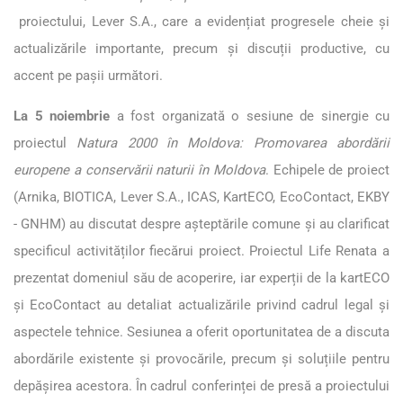
proiectului, Lever S.A., care a evidențiat progresele cheie și
actualizările importante, precum și discuții productive, cu
accent pe pașii următori.
La 5 noiembrie
a fost organizată o sesiune de sinergie cu
proiectul
Natura 2000 în Moldova: Promovarea abordării
europene a conservării naturii în Moldova
. Echipele de proiect
(Arnika, BIOTICA, Lever S.A., ICAS, KartECO, EcoContact, EKBY
- GNHM) au discutat despre așteptările comune și au clarificat
specificul activităților fiecărui proiect. Proiectul Life Renata a
prezentat domeniul său de acoperire, iar experții de la kartECO
și EcoContact au detaliat actualizările privind cadrul legal și
aspectele tehnice. Sesiunea a oferit oportunitatea de a discuta
abordările existente și provocările, precum și soluțiile pentru
depășirea acestora. În cadrul conferinței de presă a proiectului