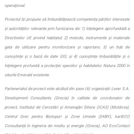
operațional.
Proiectul își propune să îmbunătățească competența părților interesate
și autorităților relevante prin furnizarea de: 1) înțelegere aprofundată a
Directivelor UE privind habitatul; 2) metode, instrumente și materiale
gata de utilizare pentru monitorizare și raportare; 3) un hub de
cunoștințe și o bază de date GIS; și 4) cunoștințe îmbunătățite și o
înțelegere profundă a protecției speciilor și habitatelor Natura 2000 în
siturile Emerald existente.
Parteneriatul de proiect este alcătuit din șase (6) organizații: Lever S.A.
Development Consultants (Grecia) în calitate de coordonator de
proiect, Institutul de Cercetări și Amenajări Silvice (ICAS) (Moldova),
Centrul Grec pentru Biotopuri și Zone Umede (EKBY), kartECO
Consultanță în ingineria de mediu și energie (Grecia), AO EcoContact