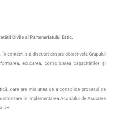
ății Civile al Parteneriatului Estic.
. În context, s-a discutat despre obiectivele Grupului
nformarea, educarea, consolidarea capacităților și
litică, care are misiunea de a consolida procesul de
monitorizare în implementarea Acordului de Asociere
și UE.