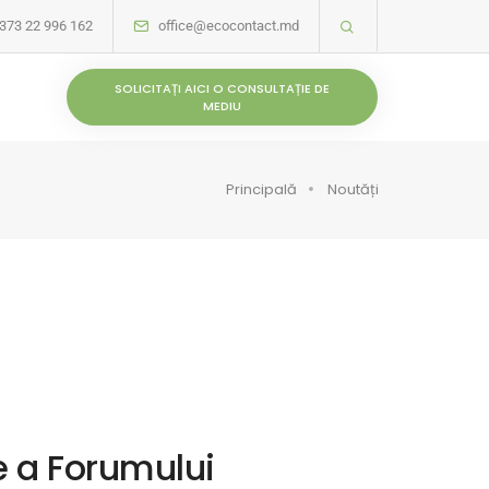
373 22 996 162
office@ecocontact.md
SOLICITAȚI AICI O CONSULTAȚIE DE
MEDIU
Principală
Noutăți
e a Forumului