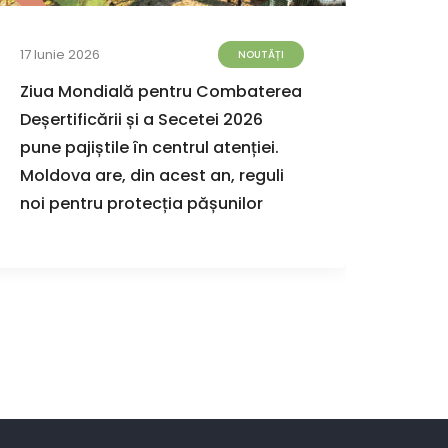
17 Iunie 2026
08 Iun
NOUTĂȚI
Ziua Mondială pentru Combaterea
AO E
Deșertificării și a Secetei 2026
prim
pune pajiștile în centrul atenției.
Apără
Moldova are, din acest an, reguli
Dome
noi pentru protecția pășunilor