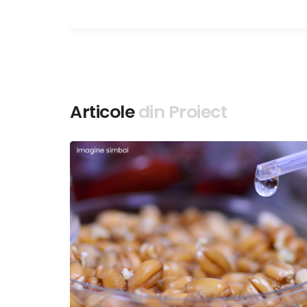
r
Articole
din Proiect