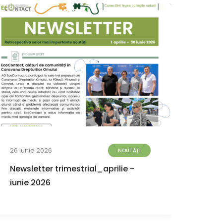
26 Iunie 2026
23 Iun
NOUTĂȚI
Newsletter trimestrial_aprilie -
Iord
iunie 2026
alea
de co
PRTR