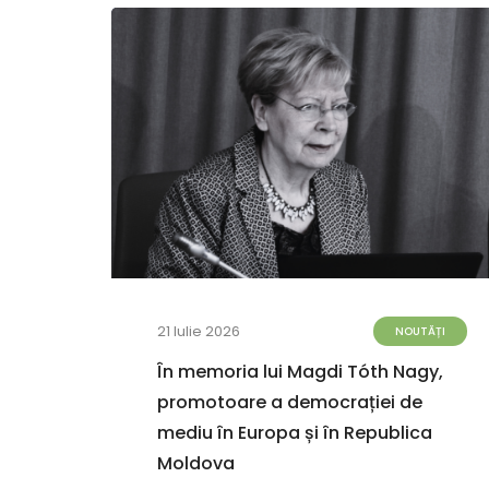
21 Iulie 2026
TĂȚI
NOUTĂȚI
terea
În memoria lui Magdi Tóth Nagy,
6
promotoare a democrației de
ei.
mediu în Europa și în Republica
uli
Moldova