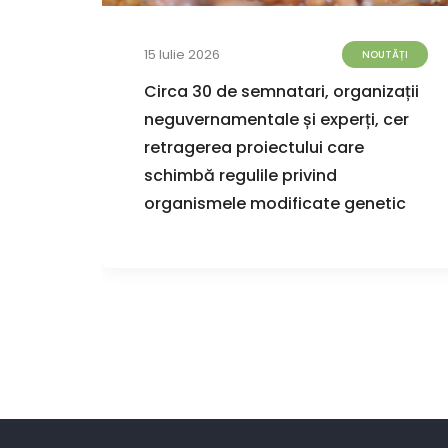
15 Iulie 2026
TĂȚI
NOUTĂȚI
de
Circa 30 de semnatari, organizații
 apă
neguvernamentale și experți, cer
retragerea proiectului care
schimbă regulile privind
organismele modificate genetic