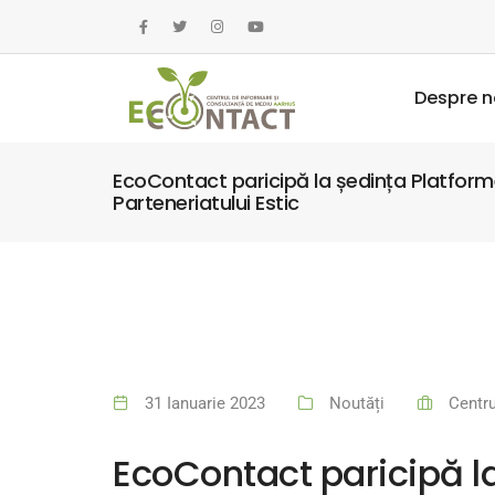
Despre n
EcoContact paricipă la ședința Platformei
Parteneriatului Estic
31 Ianuarie 2023
Noutăți
Centru
EcoContact paricipă la