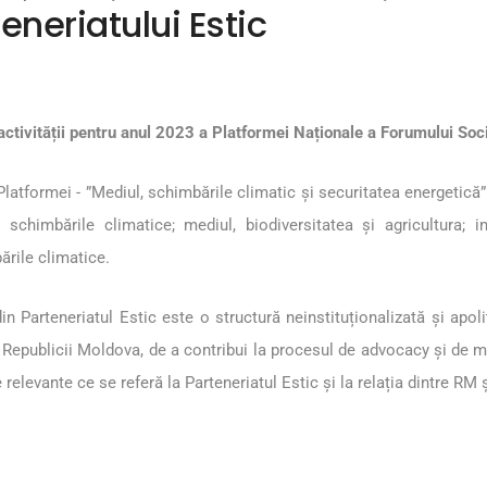
teneriatului Estic
ctivității pentru anul 2023 a Platformei Naționale a Forumului Societ
latformei - ”Mediul, schimbările climatic și securitatea energetică”
 schimbările climatice; mediul, biodiversitatea și agricultura; i
ările climatice.
in Parteneriatul Estic este o structură neinstituționalizată și apo
 Republicii Moldova, de a contribui la procesul de advocacy și de 
levante ce se referă la Parteneriatul Estic și la relația dintre RM 