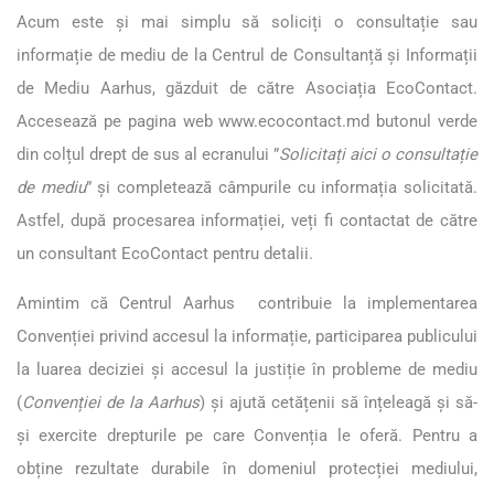
Acum este și mai simplu să soliciți o consultație sau
informație de mediu de la Centrul de Consultanță și Informații
de Mediu Aarhus, găzduit de către Asociația EcoContact.
Accesează pe pagina web
www.ecocontact.md
butonul verde
din colțul drept de sus al ecranului ”
Solicitați aici o consultație
de mediu
” și completează câmpurile cu informația solicitată.
Astfel, după procesarea informației, veți fi contactat de către
un consultant EcoContact pentru detalii.
Amintim că Centrul Aarhus contribuie la implementarea
Convenției privind accesul la informație, participarea publicului
la luarea deciziei și accesul la justiție în probleme de mediu
(
Convenției de la Aarhus
) și ajută cetățenii să înțeleagă și să-
și exercite drepturile pe care Convenția le oferă. Pentru a
obține rezultate durabile în domeniul protecției mediului,