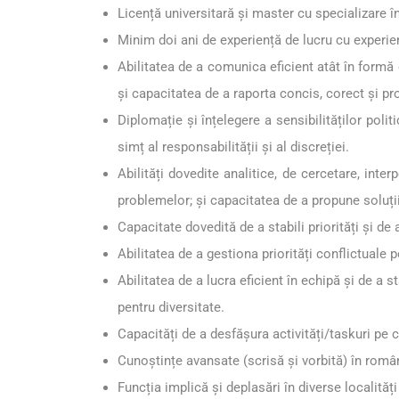
Licență universitară și master cu specializare în
Minim doi ani de experiență de lucru cu experie
Abilitatea de a comunica eficient atât în formă o
și capacitatea de a raporta concis, corect și pro
Diplomație și înțelegere a sensibilităților polit
simț al responsabilității și al discreției.
Abilități dovedite analitice, de cercetare, inte
problemelor; și capacitatea de a propune soluț
Capacitate dovedită de a stabili priorități și de 
Abilitatea de a gestiona priorități conflictuale 
Abilitatea de a lucra eficient în echipă și de a s
pentru diversitate.
Capacități de a desfășura activități/taskuri pe c
Cunoștințe avansate (scrisă și vorbită) în român
Funcția implică și deplasări în diverse localită