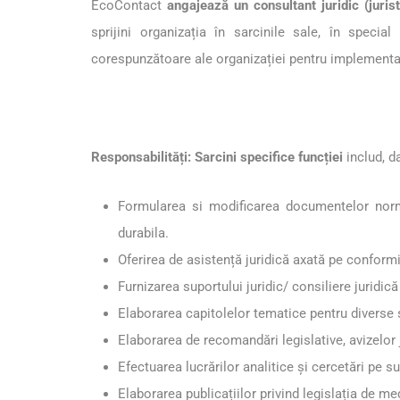
EcoContact
angajează un consultant juridic (jurist
sprijini organizația în sarcinile sale, în specia
corespunzătoare ale organizației pentru implementar
Responsabilități: Sarcini specifice funcției
includ, d
Formularea si modificarea documentelor norma
durabila.
Oferirea de asistență juridică axată pe conformi
Furnizarea suportului juridic/ consiliere juridică
Elaborarea capitolelor tematice pentru diverse st
Elaborarea de recomandări legislative, avizelor 
Efectuarea lucrărilor analitice și cercetări pe s
Elaborarea publicațiilor privind legislația de me