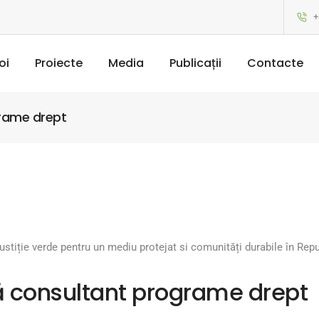
+
oi
Proiecte
Media
Publicații
Contacte
rame drept
justiție verde pentru un mediu protejat si comunități durabile în Re
 consultant programe drept