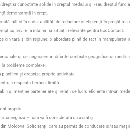
 drept și cunoștințe solide în dreptul mediului și /sau dreptul funciar
nță demonstrată în drept.
rală, cât și în scris; abilități de redactare și eficiență în pregătire
mpt cu privire la întâlniri și situații relevante pentru EcoContact.
ice din țară și din regiune; o abordare plină de tact în manipularea i
rpersonale și de negociere în diferite contexte geografice și medii c
ii la probleme complexe;
a planifica și organiza propria activitate.
pentru a respecta termeni limită.
tabili și menține parteneriate și relații de lucru eficiente într-un medi
ont propriu.
ă, și engleză – rusa va fi considerată un avantaj
ți din Moldova. Solicitanții care au permis de conducere și/sau mași