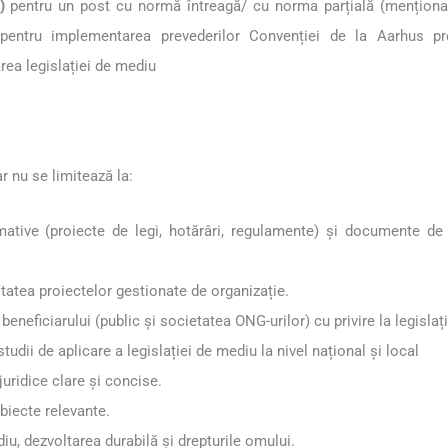
)
pentru un post cu normă întreagă/ cu norma parțială (menționați
l pentru implementarea prevederilor Convenției de la Aarhus pre
ea legislației de mediu
ar nu se limitează la:
tive (proiecte de legi, hotărâri, regulamente) și documente de p
tatea proiectelor gestionate de organizație.
 beneficiarului (public și societatea ONG-urilor) cu privire la legislaț
udii de aplicare a legislației de mediu la nivel național și local
juridice clare și concise.
ubiecte relevante.
diu, dezvoltarea durabilă și drepturile omului.