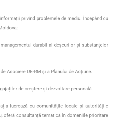
a informații privind problemele de mediu. Începând cu
 Moldova;
 managementul durabil al deșeurilor și substanțelor
ui de Asociere UE-RM și a Planului de Acțiune.
ajaților de creștere și dezvoltare personală.
zația lucrează cu comunitățile locale și autoritățile
u, oferă consultanță tematică în domeniile prioritare