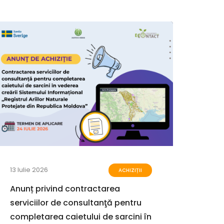
13 Iulie 2026
23 Iun
ACHIZIȚII
Anunț privind contractarea
Terme
serviciilor de consultanţă pentru
unui 
completarea caietului de sarcini în
impac