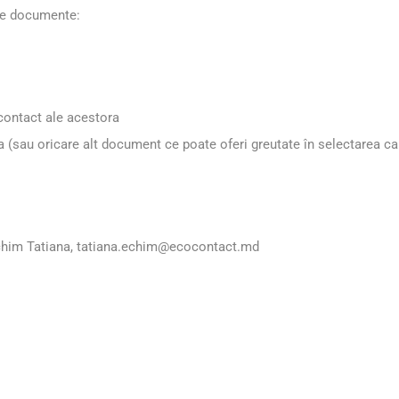
le documente:
ontact ale acestora
a (sau oricare alt document ce poate oferi greutate în selectarea ca
chim Tatiana,
tatiana.echim@ecocontact.md