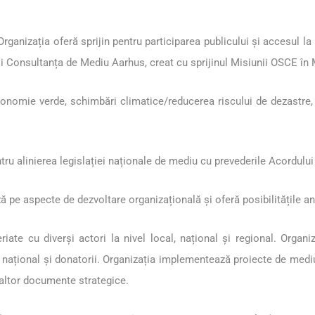
Organizația oferă sprijin pentru participarea publicului și accesul l
i Consultanța de Mediu Aarhus, creat cu sprijinul Misiunii OSCE în
onomie verde, schimbări climatice/reducerea riscului de dezastre,
entru alinierea legislației naționale de mediu cu prevederile Acordul
pe aspecte de dezvoltare organizațională și oferă posibilitățile ang
iate cu diverși actori la nivel local, național și regional. Organi
el național și donatorii. Organizația implementează proiecte de medi
 altor documente strategice.