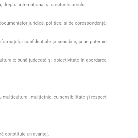
, dreptul internațional și drepturile omului.
a documentelor juridice, politice, și de corespondență;
nformațiilor confidențiale și sensibile; și un puternic
ulturale; bună judecată și obiectivitate în abordarea
u multicultural, multietnic, cu sensibilitate și respect
nă constituie un avantaj.