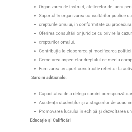
Organizarea de instruiri, atelierelor de lucru pent
Suportul în organizarea consultărilor publice cu 
drepturile omului, în conformitate cu procedură
Oferirea consultărilor juridice cu privire la cazu
drepturilor omului.
Contribuția la elaborarea și modificarea politici
Cercetarea aspectelor dreptului de mediu compara
Furnizarea un aport constructiv referitor la activi
Sarcini adiționale:
Capacitatea de a delega sarcini corespunzătoare
Asistența studenților și a stagiarilor de coachi
Promovarea lucrului în echipă și dezvoltarea uno
Educație și Calificări