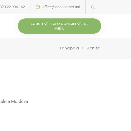
373 22 996 162
office@ecocontact.md
SOLICITAȚI AICI O CONSULTAȚIE DE
MEDIU
Principală
Achiziții
publica Moldova