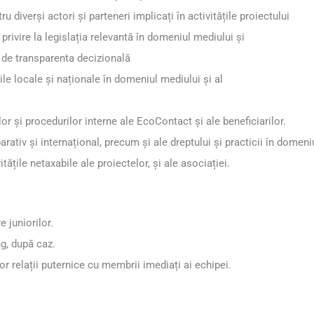
ru diverși actori și parteneri implicați în activitățile proiectului
privire la legislația relevantă în domeniul mediului și
 de transparenta decizională
rile locale și naționale în domeniul mediului și al
lor și procedurilor interne ale EcoContact și ale beneficiarilor.
tiv și internațional, precum și ale dreptului și practicii în domeniu
tățile netaxabile ale proiectelor, și ale asociației.
 juniorilor.
ng, după caz.
r relații puternice cu membrii imediați ai echipei.