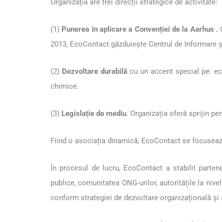
Organizația are trei direcții strategice de activitate:
(1)
Punerea în aplicare a Convenției de la Aarhus .
2013, EcoContact găzduiește Centrul de Informare ș
(2)
Dezvoltare durabilă
cu un accent special pe: ec
chimice.
(3)
Legislație de mediu
. Organizația oferă sprijin p
Fiind o asociația dinamică, EcoContact se focusează 
În procesul de lucru, EcoContact a stabilit partener
publice, comunitatea ONG-urilor, autoritățile la niv
conform strategiei de dezvoltare organizațională și