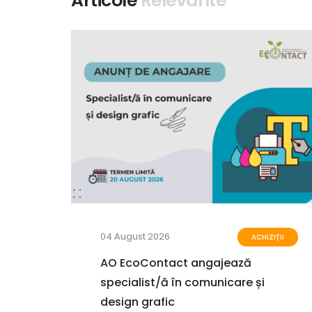
Articole
Relevante
04 August 2026
ZIȚII
ACHIZIȚII
u de
AO EcoContact angajează
specialist/ă în comunicare și
design grafic