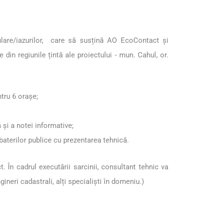
ulare/iazurilor, care să susțină AO EcoContact și
in regiunile țintă ale proiectului - mun. Cahul, or.
tru 6 orașe;
și a notei informative;
baterilor publice cu prezentarea tehnică.
 În cadrul executării sarcinii, consultant tehnic va
neri cadastrali, alți specialiști în domeniu.)