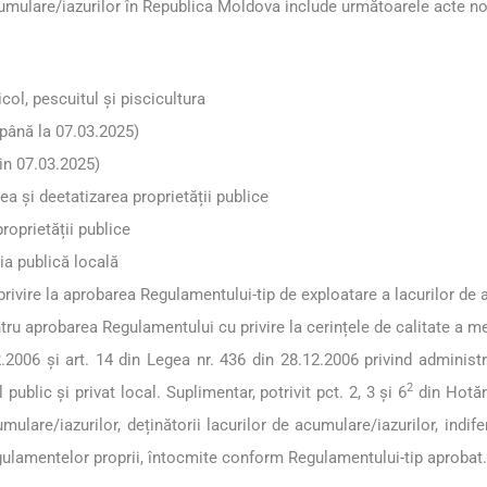
cumulare/iazurilor în Republica Moldova include următoarele acte n
col, pescuitul și piscicultura
 până la 07.03.2025)
din 07.03.2025)
ea și deetatizarea proprietății publice
roprietății publice
ia publică locală
rivire la aprobarea Regulamentului-tip de exploatare a lacurilor de 
tru aprobarea Regulamentului cu privire la cerințele de calitate a m
2.2006 și art. 14 din Legea nr. 436 din 28.12.2006 privind administra
2
blic și privat local. Suplimentar, potrivit pct. 2, 3 și 6
din Hotăr
ulare/iazurilor, deținătorii lacurilor de acumulare/iazurilor, indife
egulamentelor proprii, întocmite conform Regulamentului-tip aprobat.