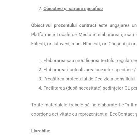
Obiective și sarcini specifice
Obiectivul prezentului contract
este angajarea unu
Platformele Locale de Mediu în elaborarea și/sau ac
Fălești, or. Ialoveni, mun. Hîncești, or. Căușeni și or
Elaborarea sau modificarea textului regulament
Elaborarea / actualizarea anexelor specifice 
Pregătirea proiectului de Decizie a consiliulu
Facilitarea (după necesitate) ședințelor GL pe
Toate materialele trebuie să fie elaborate fie în l
coordona activitate cu reprezentant al EcoContact și 
Livrabile: