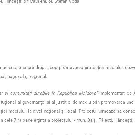
 or. Hîncești, or. Căușeni, or. Ștefan Vodă
amentală și are drept scop promovarea protecției mediului, dezvolt
al, național și regional.
jat si comunități durabile în Republica Moldova”
implementat de 
ituțional al guvernanței și al justiției de mediu prin promovarea une
cției mediului, la nivel național și local. Proiectul urmează sa cons
 cele 7 raioanele țintă a proiectului - mun. Bălți, Fălești, Hâncești,