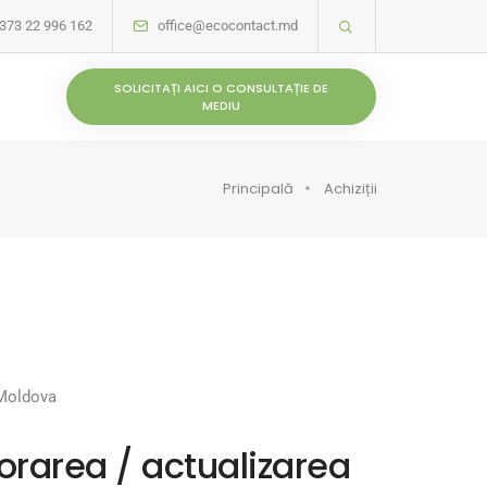
373 22 996 162
office@ecocontact.md
SOLICITAȚI AICI O CONSULTAȚIE DE
MEDIU
Principală
Achiziții
 Moldova
orarea / actualizarea