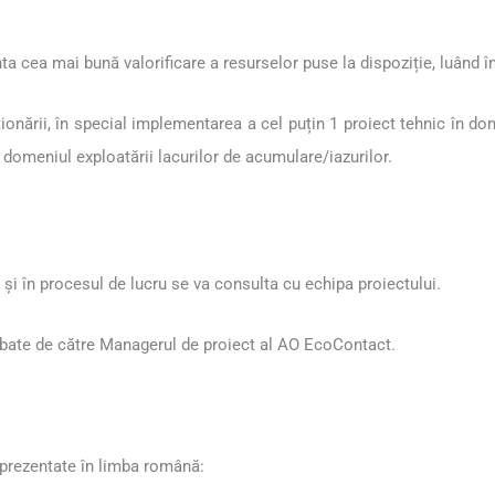
a cea mai bună valorificare a resurselor puse la dispoziție, luând în
ionării, în special implementarea a cel puțin 1 proiect tehnic în do
omeniul exploatării lacurilor de acumulare/iazurilor.
 și în procesul de lucru se va consulta cu echipa proiectului.
probate de către Managerul de proiect al AO EcoContact.
prezentate în limba română: