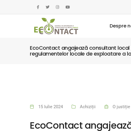
Despre n
EcoContact angajează consultant local 
regulamentelor locale de exploatare a la
15 Iulie 2024
Achiziții
O justiți
EcoContact angajează 