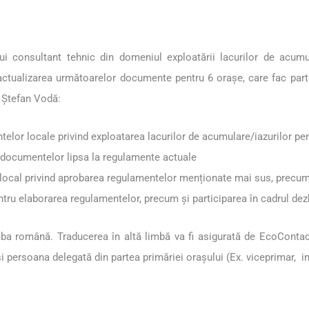
i consultant tehnic din domeniul exploatării lacurilor de acum
tualizarea următoarelor documente pentru 6 orașe, care fac parte d
. Ștefan Vodă:
elor locale privind exploatarea lacurilor de acumulare/iazurilor pen
/ documentelor lipsa la regulamente actuale
i local privind aprobarea regulamentelor menționate mai sus, precum 
ntru elaborarea regulamentelor, precum și participarea în cadrul dez
imba română. Traducerea în altă limbă va fi asigurată de EcoContact.
persoana delegată din partea primăriei orașului (Ex. viceprimar, ingi