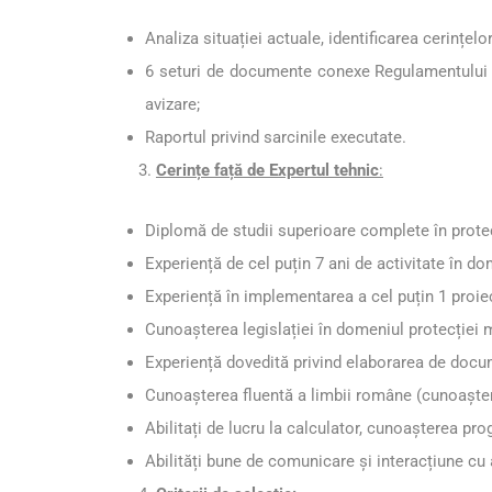
Analiza situației actuale, identificarea cerințelo
6 seturi de documente conexe Regulamentului pr
avizare;
Raportul privind sarcinile executate.
Cerințe față de Expertul tehnic
:
Diplomă de studii superioare complete în protecț
Experiență de cel puțin 7 ani de activitate în do
Experiență în implementarea a cel puțin 1 proiec
Cunoașterea legislației în domeniul protecției m
Experiență dovedită privind elaborarea de docum
Cunoașterea fluentă a limbii române (cunoaștere
Abilitați de lucru la calculator, cunoașterea pro
Abilități bune de comunicare și interacțiune cu