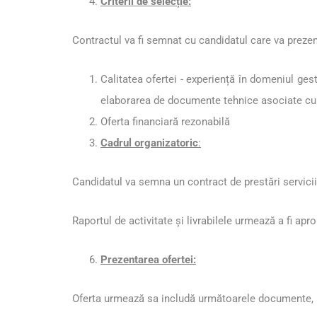
Criterii de selecție:
Contractul va fi semnat cu candidatul care va prezent
Calitatea ofertei - experiență în domeniul gest
elaborarea de documente tehnice asociate cu d
Oferta financiară rezonabilă
Cadrul organizatoric
:
Candidatul va semna un contract de prestări servicii
Raportul de activitate și livrabilele urmează a fi a
Prezentarea ofertei:
Oferta urmează sa includă următoarele documente, 