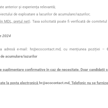
te anterior și experiența relevantă;
iectului de exploatare a lacurilor de acumulare/iazurilor;
în MDL, prețul net
). Taxa solicitată poate fi verificată de comitetul
ie 2024
ea adresă e-mail:
hr@ecocontact.md
, cu mențiunea poziției –
 de acumulare/iazurilor
te suplimentare confirmative în caz de necesitate.
Doar candidații se
sate la poșta electronică
hr@ecocontact.md
. Telefonic nu se furniz