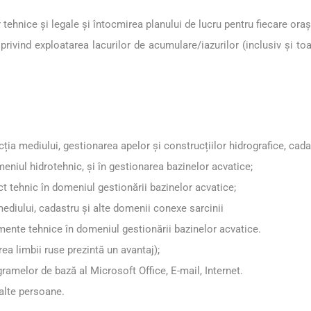
r tehnice și legale și întocmirea planului de lucru pentru fiecare oraș
ivind exploatarea lacurilor de acumulare/iazurilor (inclusiv și to
ia mediului, gestionarea apelor și construcțiilor hidrografice, cada
meniul hidrotehnic, și în gestionarea bazinelor acvatice;
t tehnic în domeniul gestionării bazinelor acvatice;
ediului, cadastru și alte domenii conexe sarcinii
ente tehnice în domeniul gestionării bazinelor acvatice.
a limbii ruse prezintă un avantaj);
gramelor de bază al Microsoft Office, E-mail, Internet.
 alte persoane.