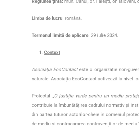
Regiunea țintă:
mun. Cahul, or. Fălești, or. Ialoveni,
Limba de lucru
: română.
Termenul limită de aplicare
: 29 iulie 2024.
Context
Asociația EcoContact
este o organizație non-guvern
naturale. Asociația EcoContact activează la nivel loc
Proiectul
„O justiție verde pentru un mediu prote
contribuie la îmbunătățirea cadrului normativ și inst
din partea tuturor actorilor-cheie în domeniul prote
de mediu și contracararea contravențiilor de mediu în