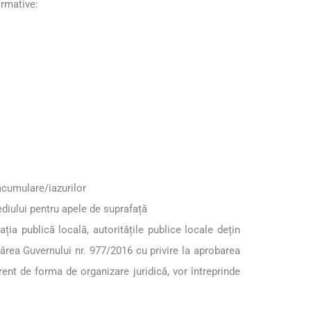
ormative:
acumulare/iazurilor
ediului pentru apele de suprafață
ția publică locală, autoritățile publice locale dețin
ârea Guvernului nr. 977/2016 cu privire la aprobarea
rent de forma de organizare juridică, vor întreprinde