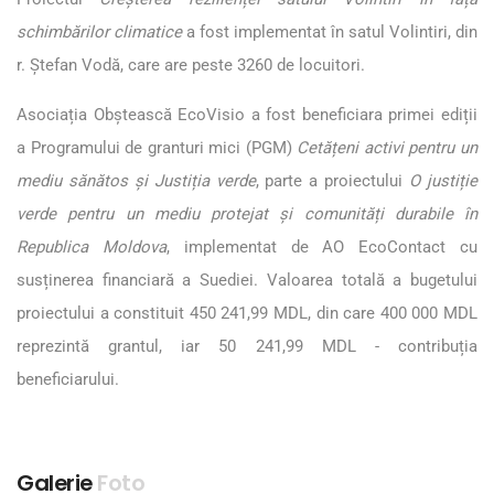
schimbărilor climatice
a fost implementat în satul Volintiri, din
r. Ștefan Vodă, care are peste 3260 de locuitori.
Asociația Obștească EcoVisio a fost beneficiara primei ediții
a Programului de granturi mici (PGM)
Cetățeni activi pentru un
mediu sănătos și Justiția verde
, parte a proiectului
O justiție
verde pentru un mediu protejat și comunități durabile în
Republica Moldova
, implementat de AO EcoContact cu
susținerea financiară a Suediei. Valoarea totală a bugetului
proiectului a constituit 450 241,99 MDL, din care 400 000 MDL
reprezintă grantul, iar 50 241,99 MDL - contribuția
beneficiarului.
Galerie
Foto