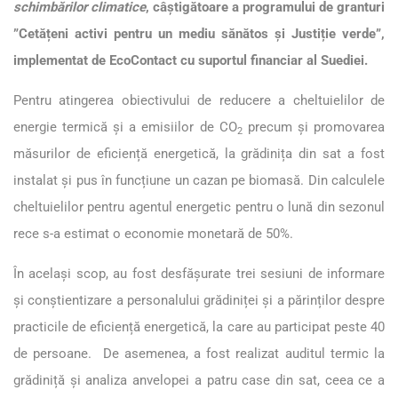
schimbărilor climatice
, câștigătoare a programului de granturi
”Cetățeni activi pentru un mediu sănătos și Justiție verde”,
implementat de EcoContact cu suportul financiar al Suediei.
Pentru atingerea obiectivului de reducere a cheltuielilor de
energie termică și a emisiilor de CO
precum și promovarea
2
măsurilor de eficiență energetică, la grădinița din sat a fost
instalat și pus în funcțiune un cazan pe biomasă. Din calculele
cheltuielilor pentru agentul energetic pentru o lună din sezonul
rece s-a estimat o economie monetară de 50%.
În același scop, au fost desfășurate trei sesiuni de informare
și conștientizare a personalului grădiniței și a părinților despre
practicile de eficiență energetică, la care au participat peste 40
de persoane. De asemenea, a fost realizat auditul termic la
grădiniță și analiza anvelopei a patru case din sat, ceea ce a