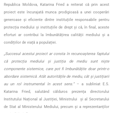
Republica Moldova, Katarina Fried a reiterat că prin acest
proiect este încurajată munca prodigioasă a unei cooperări
generoase și eficiente dintre instituțiile responsabile pentru
protecția mediului și instituțiile de drept și că, în final, aceste
eforturi ar contribui la îmbunătățirea calității mediului și a
condițiilor de viață a populației.
„Succesul acestui proiect ar consta în recunoașterea faptului
că protecția mediului și justiția de mediu sunt niște
componente sistemice, care pot fi îmbunătățite doar printr-o
abordare sistemică. Atât autoritățile de mediu, cât și justițiarii
au un rol instrumental în acest sens.”
– a subliniat E.S.
Katarina Fried, salutând călduros prezența directorului
Institutului Național al Justiției, Ministrului și al Secretarului
de Stat al Ministerului Mediului, precum și a reprezentanților