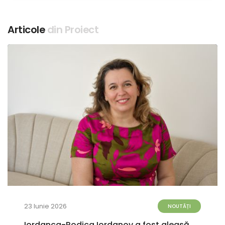
Articole
din Proiect
23 Iunie 2026
NOUTĂȚI
Iordanca-Rodica Iordanov a fost aleasă