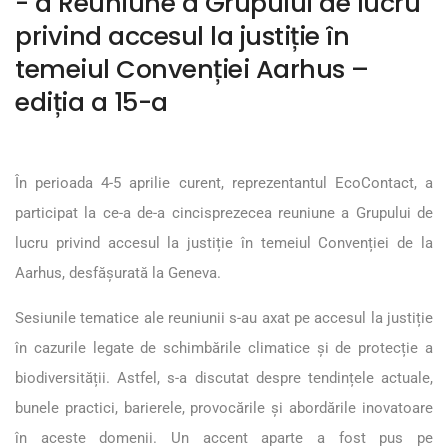
- a Reuniune a Grupului de lucru
privind accesul la justiție în
temeiul Convenției Aarhus –
ediția a 15-a
În perioada 4-5 aprilie curent, reprezentantul EcoContact, a
participat la ce-a de-a cincisprezecea reuniune a Grupului de
lucru privind accesul la justiție în temeiul Convenției de la
Aarhus, desfășurată la Geneva.
Sesiunile tematice ale reuniunii s-au axat pe accesul la justiție
în cazurile legate de schimbările climatice și de protecție a
biodiversității. Astfel, s-a discutat despre tendințele actuale,
bunele practici, barierele, provocările și abordările inovatoare
în aceste domenii. Un accent aparte a fost pus pe