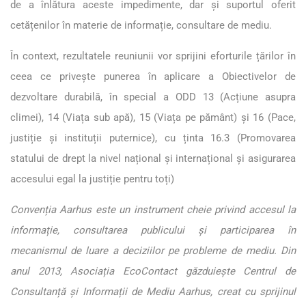
de a înlătura aceste impedimente, dar și suportul oferit
cetățenilor în materie de informație, consultare de mediu.
În context, rezultatele reuniunii vor sprijini eforturile țărilor în
ceea ce privește punerea în aplicare a Obiectivelor de
dezvoltare durabilă, în special a ODD 13 (Acțiune asupra
climei), 14 (Viața sub apă), 15 (Viața pe pământ) și 16 (Pace,
justiție și instituții puternice), cu ținta 16.3 (Promovarea
statului de drept la nivel național și internațional și asigurarea
accesului egal la justiție pentru toți)
Convenția Aarhus este un instrument cheie privind accesul la
informație, consultarea publicului și participarea în
mecanismul de luare a deciziilor pe probleme de mediu. Din
anul 2013, Asociația EcoContact găzduiește Centrul de
Consultanță și Informații de Mediu Aarhus, creat cu sprijinul