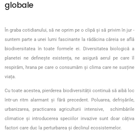
globale
În graba cotidianului, să ne oprim pe o clipă și să privim în jur -
suntem parte a unei lumi fascinante la rădăcina căreia se află
biodiversitatea în toate formele ei. Diversitatea biologică a
planetei ne definește existența, ne asigură aerul pe care îl
respirăm, hrana pe care o consumăm și clima care ne susține
viața.
Cu toate acestea, pierderea biodiversității continuă să aibă loc
într-un ritm alarmant și fără precedent. Poluarea, defrișările,
urbanizarea, practicarea agriculturii intensive, schimbările
climatice și introducerea speciilor invazive sunt doar câțiva
factori care duc la perturbarea și declinul ecosistemelor.