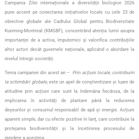
Campania Zilei internaționale a diversității biologice 2026
pune accent pe conectarea inițiativelor locale cu cele 23 de
obiective globale ale Cadrului Global pentru Biodiversitate
Kunming-Montreal (KMGBF), concentrând atenția lumii asupra
importanței de a activa, împuternici și valorifica contribuțiile
altor actori decât guvernele naționale, aplicând o abordare la
nivelul întregii societăți.
Tema campaniei din acest an
–
Prin acțiuni locale, contribuim
la schimbări globale
, este un apel de conștientizare și luare de
atitudine prin acțiuni care sunt la îndemâna fiecăruia, de la
implicarea în activități de plantare până la reducerea
deșeurilor și consumul responsabil de apă și energie. Acțiuni
aparent simple, dar cu efecte pozitive în lanț, care contribuie la
protejarea biodiversității și la încetinirea procesului de
pierdere a acesteia.