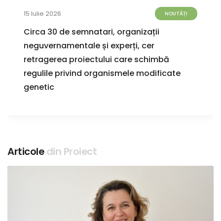
15 Iulie 2026
NOUTĂȚI
Circa 30 de semnatari, organizații
neguvernamentale și experți, cer
retragerea proiectului care schimbă
regulile privind organismele modificate
genetic
Articole
din Proiect