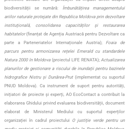
biodiversității se numără:
Îmbunătățirea managementului
ariilor naturale protejate din Republica Moldova prin dezvoltare
instituțională, consolidarea capacităților și restaurarea
habitatelor
(finanțat de Agenția Austriacă pentru Dezvoltare ca
parte a Parteneriatelor Internaționale Austria);
Foaia de
parcurs pentru armonizarea rețelei Emerald cu standardele
Natura 2000 în Moldova
(proiectul LIFE RENATA);
Actualizarea
planurilor de gestionare a riscului de inundații pentru bazinele
hidrografice Nistru și Dunărea-Prut
(implementat cu suportul
PNUD Moldova). Ca instrument de suport pentru autorități,
inițiatori de proiecte și experți, AO EcoContact a contribuit la
elaborarea
Ghidului privind evaluarea biodiversității
, document
elaborat de Ministerul Mediului cu suportul experților
organizației în cadrul proiectului
O justiție verde pentru un