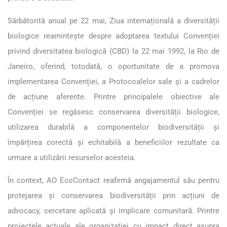
Sărbătorită anual pe 22 mai, Ziua internațională a diversității
biologice reamintește despre adoptarea textului Convenției
privind diversitatea biologică (CBD) la 22 mai 1992, la Rio de
Janeiro, oferind, totodată, o oportunitate de a promova
implementarea Convenției, a Protocoalelor sale și a cadrelor
de acțiune aferente. Printre principalele obiective ale
Convenției se regăsesc conservarea diversității biologice,
utilizarea durabilă a componentelor biodiversității și
împărțirea corectă și echitabilă a beneficiilor rezultate ca
urmare a utilizării resurselor acesteia.
În context, AO EcoContact reafirmă angajamentul său pentru
protejarea și conservarea biodiversității prin acțiuni de
advocacy, cercetare aplicată și implicare comunitară. Printre
proiectele actuale ale organizației cu impact direct asupra