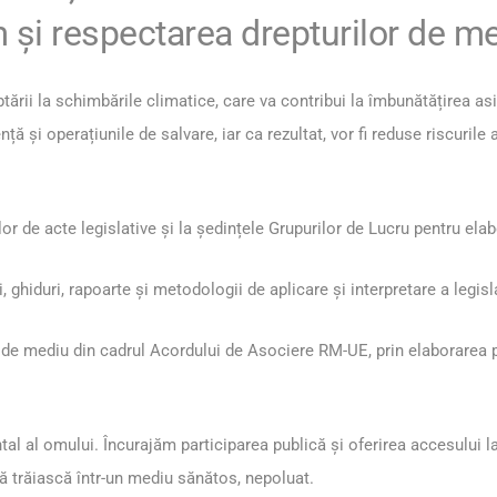
 și respectarea drepturilor de me
tării la schimbările climatice, care va contribui la îmbunătățirea as
ență și operațiunile de salvare, iar ca rezultat, vor fi reduse riscuri
or de acte legislative și la ședințele Grupurilor de Lucru pentru elab
ghiduri, rapoarte și metodologii de aplicare și interpretare a legisl
le de mediu din cadrul
Acordului de Asociere RM-UE
, prin elaborarea
l al omului. Încurajăm participarea publică și oferirea accesului la 
ă trăiască într-un mediu sănătos, nepoluat.