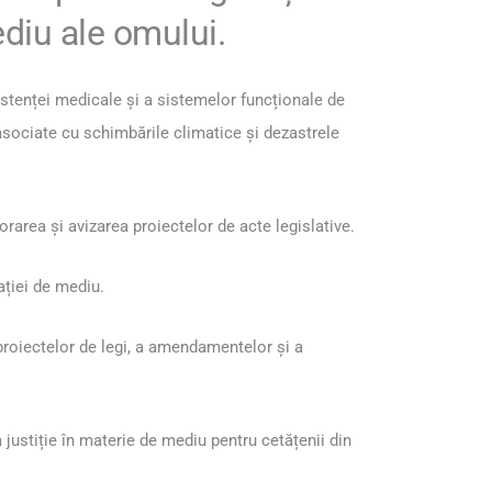
diu ale omului.
istenței medicale și a sistemelor funcționale de
le asociate cu schimbările climatice și dezastrele
orarea și avizarea proiectelor de acte legislative.
ației de mediu.
 proiectelor de legi, a amendamentelor şi a
justiție în materie de mediu pentru cetățenii din