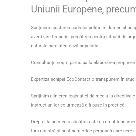
Uniunii Europene, precum
Susținem ajustarea cadrului politic în domeniul adap
avertizare timpurie, pregătirea pentru situații de urg
naturale care afectează populația.
Consultanții noștri participă la elaborarea propuneril
Expertiza echipei EcoContact o transpunem în studii, 
Sprijinim alinierea legislaţiei de mediu la directive
instrucţiunilor ce urmează a fi puse în practică.
Dreptul la un mediu sănătos este un drept fundamenta
țara noastră și susținem orice persoană care cere s