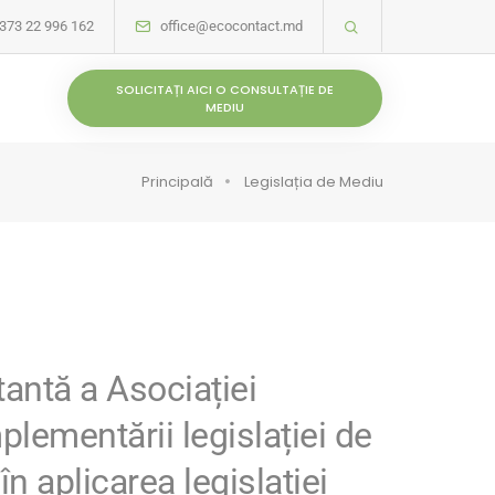
373 22 996 162
office@ecocontact.md
SOLICITAȚI AICI O CONSULTAȚIE DE
MEDIU
Principală
Legislația de Mediu
tantă a Asociației
lementării legislației de
n aplicarea legislației