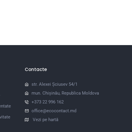
Contacte
str. Alexei Șciusev 54/1
mun. Chișinău, Republica Moldova
e
+373 22 996 162
entate
office@ecocontact.md
vitate
Vezi pe hartă