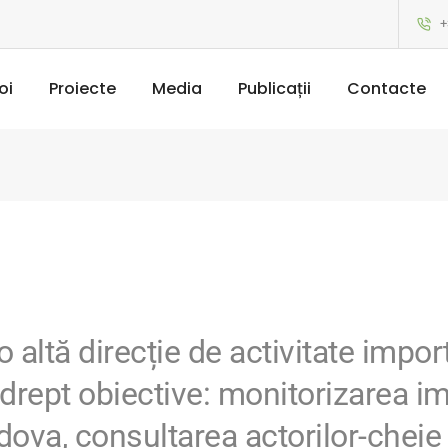
+
oi
Proiecte
Media
Publicații
Contacte
 altă direcție de activitate impor
rept obiective: monitorizarea imp
va, consultarea actorilor-cheie î