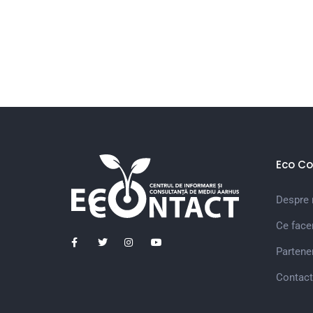
Eco Co
Despre 
Ce fac
Partener
Contact