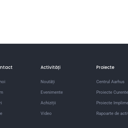
ntact
Activități
Proiecte
noi
Noutăți
Centrul Aarhus
em
Evenimente
Proiecte Curent
i
Achiziții
Proiecte Implim
e
Video
Rapoarte de acti