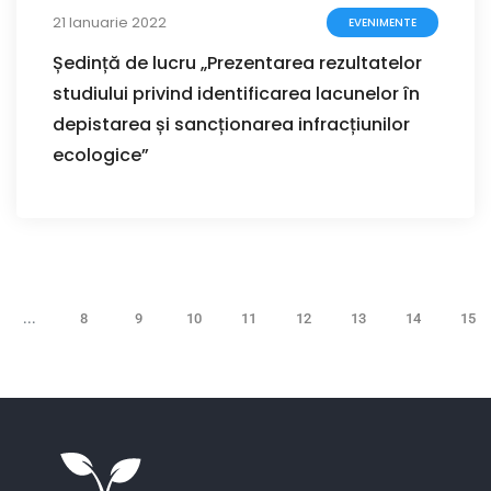
21 Ianuarie 2022
EVENIMENTE
Ședință de lucru „Prezentarea rezultatelor
studiului privind identificarea lacunelor în
depistarea și sancționarea infracțiunilor
ecologice”
...
8
9
10
11
12
13
14
15