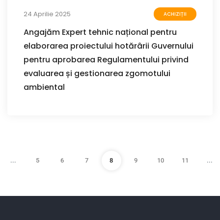
24 Aprilie 2025
ACHIZIȚII
Angajăm Expert tehnic național pentru
elaborarea proiectului hotărârii Guvernului
pentru aprobarea Regulamentului privind
evaluarea și gestionarea zgomotului
ambiental
...
5
6
7
8
9
10
11
...